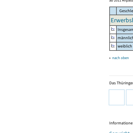
ab 2011 Anpass
Geschle
Erwerbsl
Insgesa
männlic
weiblich
▴
nach oben
Das Thüringer
Informationen