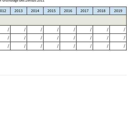
r Grundlage des Zensus 2011
012
2013
2014
2015
2016
2017
2018
2019
/
/
/
/
/
/
/
/
/
/
/
/
/
/
/
/
/
/
/
/
/
/
/
/