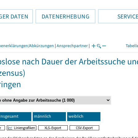
GER DATEN
DATENERHEBUNG
SERVIC
henerklärungen/Abkürzungen
|
Ansprechpartner
|
Tabell
slose nach Dauer der Arbeitssuche un
zensus)
ringen
Insgesamt
männlich
weiblich