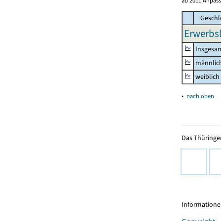
ab 2011 Anpass
Geschl
Erwerbsl
Insgesa
männlic
weiblich
▴
nach oben
Das Thüringer
Informationen