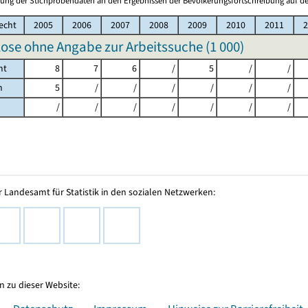
ung der Stichprobendaten an den Ergebnissen der Bevölkerungsfortschreibung auf de
echt
2005
2006
2007
2008
2009
2010
2011
2
ose ohne Angabe zur Arbeitssuche (
1 000
)
mt
8
7
6
/
5
/
/
h
5
/
/
/
/
/
/
/
/
/
/
/
/
/
 Landesamt für Statistik in den sozialen Netzwerken:
 zu dieser Website: