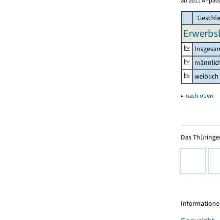
ab 2011 Anpass
Geschle
Erwerbsl
Insgesa
männlic
weiblich
▴
nach oben
Das Thüringer
Informationen