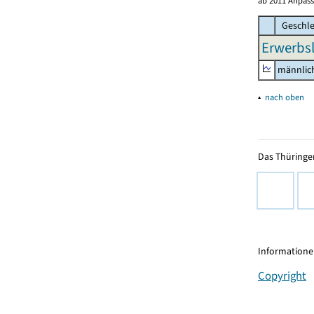
ab 2011 Anpass
Geschle
Erwerbsl
männlic
▴
nach oben
Das Thüringer
Informationen
Copyright