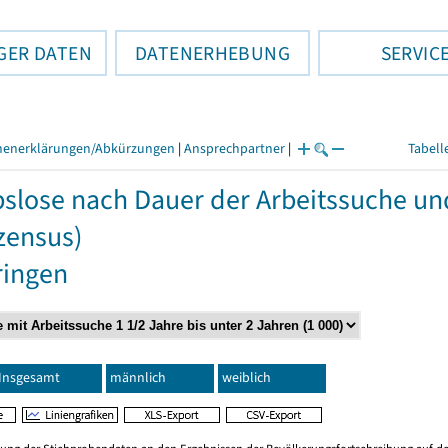
GER DATEN
DATENERHEBUNG
SERVIC
henerklärungen/Abkürzungen
|
Ansprechpartner
|
Tabell
slose nach Dauer der Arbeitssuche un
zensus)
ringen
Insgesamt
männlich
weiblich