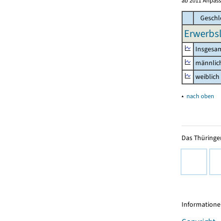
ab 2011 Anpass
Geschl
Erwerbsl
Insgesa
männlic
weiblich
▴
nach oben
Das Thüringer
Informationen