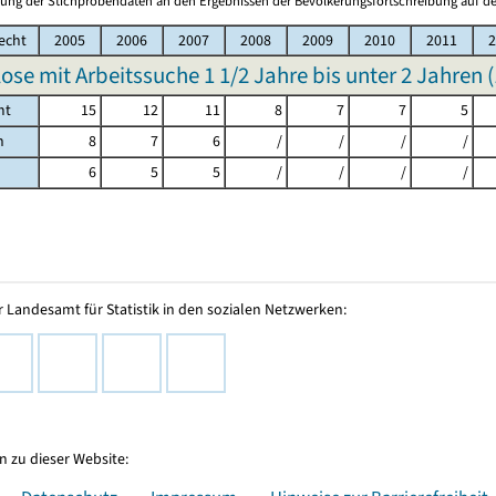
ung der Stichprobendaten an den Ergebnissen der Bevölkerungsfortschreibung auf de
echt
2005
2006
2007
2008
2009
2010
2011
2
ose mit Arbeitssuche 1 1/2 Jahre bis unter 2 Jahren (
mt
15
12
11
8
7
7
5
h
8
7
6
/
/
/
/
6
5
5
/
/
/
/
 Landesamt für Statistik in den sozialen Netzwerken:
 zu dieser Website: