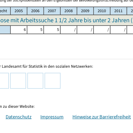
ung der Stichprobendaten an den Ergebnissen der Bevölkerungsfortschreibung auf de
echt
2005
2006
2007
2008
2009
2010
2011
2
ose mit Arbeitssuche 1 1/2 Jahre bis unter 2 Jahren (
6
5
5
/
/
/
/
 Landesamt für Statistik in den sozialen Netzwerken:
 zu dieser Website:
Datenschutz
Impressum
Hinweise zur Barrierefreiheit