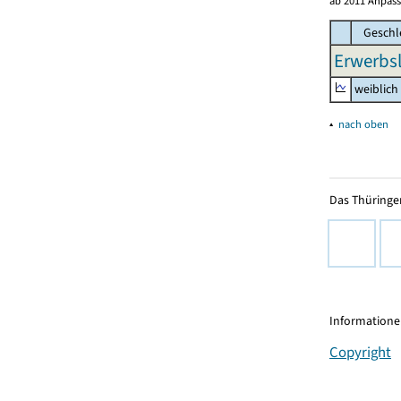
ab 2011 Anpass
Geschl
Erwerbsl
weiblich
▴
nach oben
Das Thüringer
Informationen
Copyright