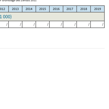
r Grundlage des Zensus 2011
012
2013
2014
2015
2016
2017
2018
2019
1 000
)
/
/
/
/
/
/
/
/