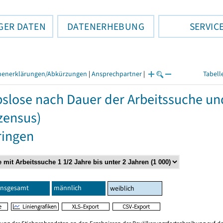
GER DATEN
DATENERHEBUNG
SERVIC
henerklärungen/Abkürzungen
|
Ansprechpartner
|
Tabell
slose nach Dauer der Arbeitssuche un
zensus)
ringen
Insgesamt
männlich
weiblich