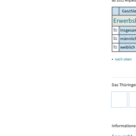
ab 2011 Anpass
Geschle
Erwerbsl
Insgesa
männlic
weiblich
▴
nach oben
Das Thüringer
Informationen