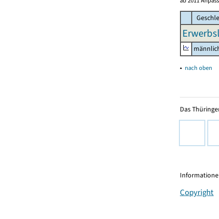
ab 2011 Anpass
Geschle
Erwerbsl
männlic
▴
nach oben
Das Thüringer
Informationen
Copyright