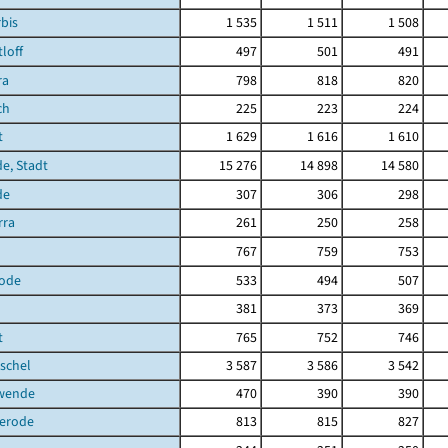
bis
1 535
1 511
1 508
loff
497
501
491
ra
798
818
820
ch
225
223
224
t
1 629
1 616
1 610
de, Stadt
15 276
14 898
14 580
de
307
306
298
rra
261
250
258
767
759
753
ode
533
494
507
381
373
369
t
765
752
746
schel
3 587
3 586
3 542
hwende
470
390
390
terode
813
815
827