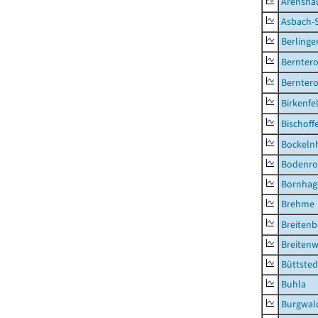
Arensha
Asbach-
Berlinge
Berntero
Berntero
Birkenfe
Bischoff
Bockeln
Bodenro
Bornhag
Brehme
Breiten
Breitenw
Büttsted
Buhla
Burgwal