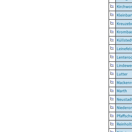
Kirchwor
Kleinbart
Kreuzeb
Kromba
Küllsted
Leinefel
Lentero
Lindewe
Lutter
Mackenr
Marth
Neustad
Niederor
Pfaffsc
Reinhol