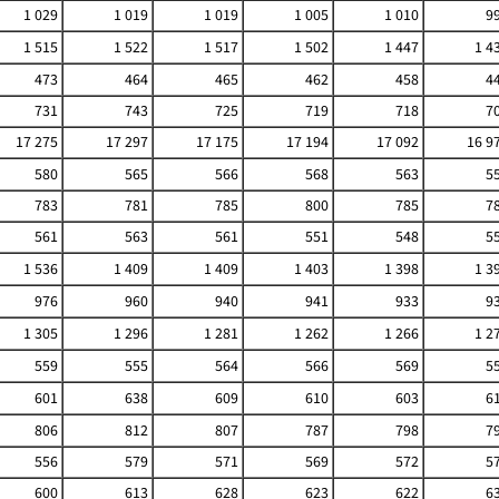
1 029
1 019
1 019
1 005
1 010
9
1 515
1 522
1 517
1 502
1 447
1 4
473
464
465
462
458
4
731
743
725
719
718
7
17 275
17 297
17 175
17 194
17 092
16 9
580
565
566
568
563
5
783
781
785
800
785
7
561
563
561
551
548
5
1 536
1 409
1 409
1 403
1 398
1 3
976
960
940
941
933
9
1 305
1 296
1 281
1 262
1 266
1 2
559
555
564
566
569
5
601
638
609
610
603
6
806
812
807
787
798
7
556
579
571
569
572
5
600
613
628
623
622
6