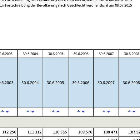
 zur Fortschreibung der Bevölkerung nach Geschlecht veröffentlicht am 08.07.2015
0.6.2003
30.6.2004
30.6.2005
30.6.2006
30.6.2007
30.6.2008
0.6.2003
30.6.2004
30.6.2005
30.6.2006
30.6.2007
30.6.2008
112 256
111 312
110 555
109 576
108 471
107 5