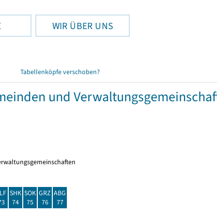
E
WIR ÜBER UNS
Tabellenköpfe verschoben?
meinden und Verwaltungsgemeinschaft
erwaltungsgemeinschaften
LF
SHK
SOK
GRZ
ABG
73
74
75
76
77