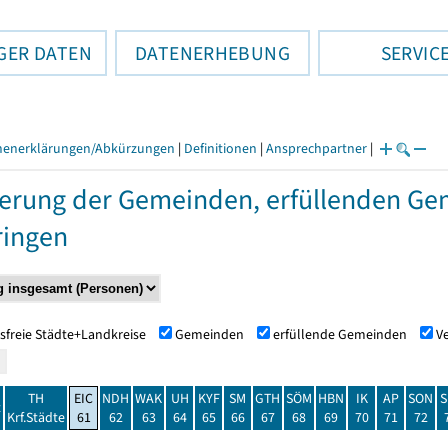
GER DATEN
DATENERHEBUNG
SERVIC
henerklärungen/Abkürzungen
|
Definitionen
|
Ansprechpartner
|
erung der Gemeinden, erfüllenden Ge
ringen
sfreie Städte+Landkreise
Gemeinden
erfüllende Gemeinden
V
TH
EIC
NDH
WAK
UH
KYF
SM
GTH
SÖM
HBN
IK
AP
SON
S
t
Krf.Städte
61
62
63
64
65
66
67
68
69
70
71
72