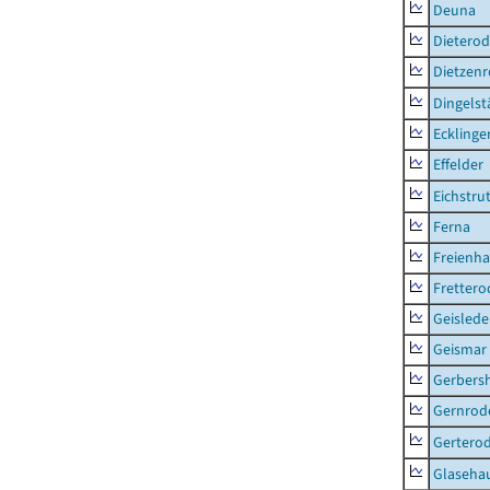
Deuna
Dietero
Dietzen
Dingelst
Ecklinge
Effelder
Eichstru
Ferna
Freienh
Frettero
Geisled
Geismar
Gerbers
Gernrod
Gertero
Glaseha