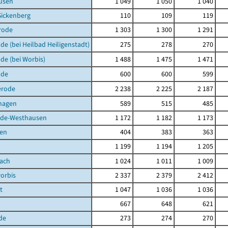
usen
1 049
1 050
1 040
Sickenberg
110
109
119
rode
1 303
1 300
1 291
de (bei Heilbad Heiligenstadt)
275
278
270
de (bei Worbis)
1 488
1 475
1 471
lde
600
600
599
erode
2 238
2 225
2 187
hagen
589
515
485
de-Westhausen
1 172
1 182
1 173
en
404
383
363
1 199
1 194
1 205
bach
1 024
1 011
1 009
orbis
2 337
2 379
2 412
t
1 047
1 036
1 036
667
648
621
de
273
274
270