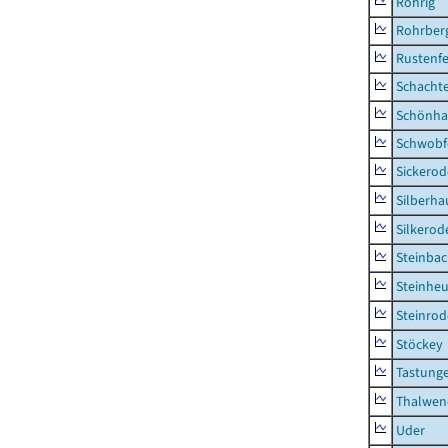
Röhrig
Rohrber
Rustenf
Schacht
Schönha
Schwobf
Sickerod
Silberha
Silkerod
Steinba
Steinhe
Steinrod
Stöckey
Tastung
Thalwen
Uder