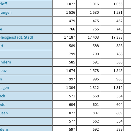
loff
1 022
1 016
1 033
dungen
1 536
1 530
1 531
479
475
462
e
766
755
745
Heiligenstadt, Stadt
17 187
17 403
17 383
rf
589
588
586
799
790
788
andern
585
591
580
reuz
1 674
1 578
1 545
n
997
995
980
hagen
1 304
1 312
1 312
ach
571
568
554
ode
604
601
604
ausen
822
807
809
577
562
554
ndern
597
592
599