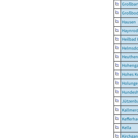
Großbart
Großbo
Hausen
Haynrod
Heilbad 
Helmsdo
Heuthen
Hoheng
Hohes K
Holunge
Hundes
Jützenb
Kallmer
Kefferh
Kella
Kirchga