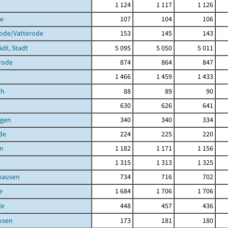
1 124
1 117
1 126
de
107
104
106
rode/Vatterode
153
145
143
ädt, Stadt
5 095
5 050
5 011
rode
874
864
847
1 466
1 459
1 433
th
88
89
90
630
626
641
agen
340
340
334
de
224
225
220
en
1 182
1 171
1 156
1 315
1 313
1 325
hausen
734
716
702
e
1 684
1 706
1 706
de
448
457
436
usen
173
181
180