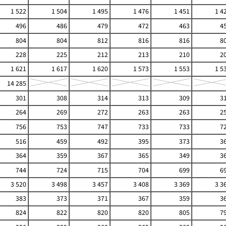
1 522
1 504
1 495
1 476
1 451
1 4
496
486
479
472
463
4
804
804
812
816
816
8
228
225
212
213
210
2
1 621
1 617
1 620
1 573
1 553
1 5
14 285
301
308
314
313
309
3
264
269
272
263
263
2
756
753
747
733
733
7
516
459
492
395
373
3
364
359
367
365
349
3
744
724
715
704
699
6
3 520
3 498
3 457
3 408
3 369
3 3
383
373
371
367
359
3
824
822
820
820
805
7