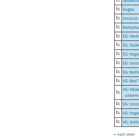
Südeichs
Vogtei
Unstrut-
Notterta
EG: Herb
EG: Süde
EG: Vogt
EG: Unst
EG: Nott
VG: Bad 
VG: Hil
unterm 
VG: Unst
VG: Vogt
VG: Schl
▴
nach oben