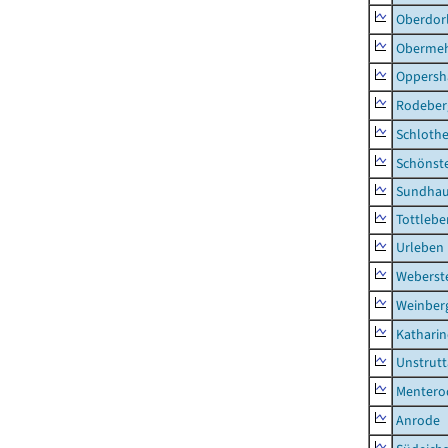
Oberdor
Obermeh
Oppersh
Rodeber
Schlothe
Schönst
Sundha
Tottlebe
Urleben
Weberst
Weinber
Kathari
Unstrutt
Mentero
Anrode