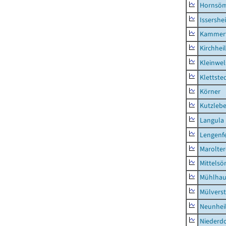
Hornsö
Issershe
Kammerf
Kirchhei
Kleinwe
Klettste
Körner
Kutzleb
Langula
Lengenfe
Marolte
Mittels
Mühlhau
Mülvers
Neunhei
Niederdo