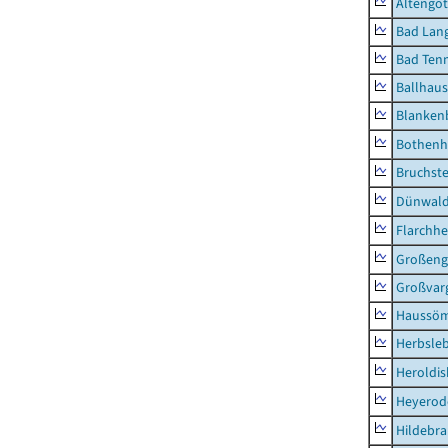
Altengot
Bad Lang
Bad Tenn
Ballhau
Blanken
Bothenh
Bruchst
Dünwal
Flarchh
Großeng
Großvar
Haussö
Herbsle
Heroldi
Heyerod
Hildebr