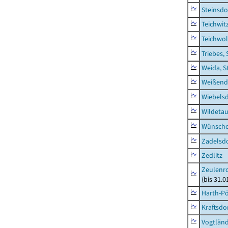
Steinsdo
Teichwit
Teichwo
Triebes, 
Weida, S
Weißend
Wiebelsd
Wildeta
Wünsche
Zadelsdo
Zedlitz
Zeulenro
(bis 31.
Harth-Pö
Kraftsdo
Vogtländ