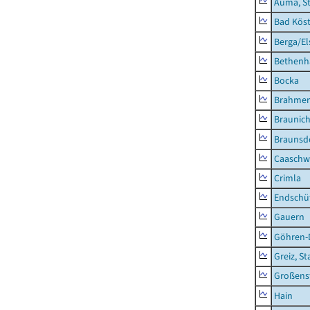
Auma, S
Bad Köst
Berga/El
Bethenh
Bocka
Brahme
Braunic
Braunsd
Caaschw
Crimla
Endschü
Gauern
Göhren-
Greiz, St
Großens
Hain