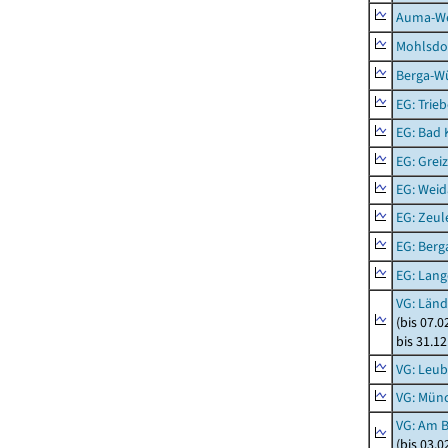
Auma-Wei
Mohlsdor
Berga-Wü
EG: Trieb
EG: Bad K
EG: Greiz
EG: Weid
EG: Zeul
EG: Berga
EG: Lan
VG: Länd
(bis 07.
bis 31.1
VG: Leub
VG: Mün
VG: Am 
(bis 03.