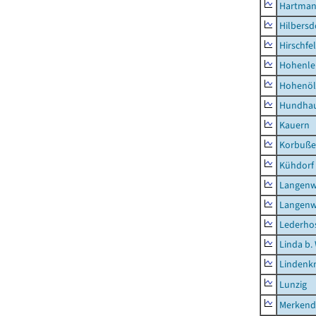
Hartman
Hilbersd
Hirschfe
Hohenle
Hohenöl
Hundha
Kauern
Korbuß
Kühdorf
Langenw
Langenw
Lederho
Linda b.
Lindenk
Lunzig
Merkend