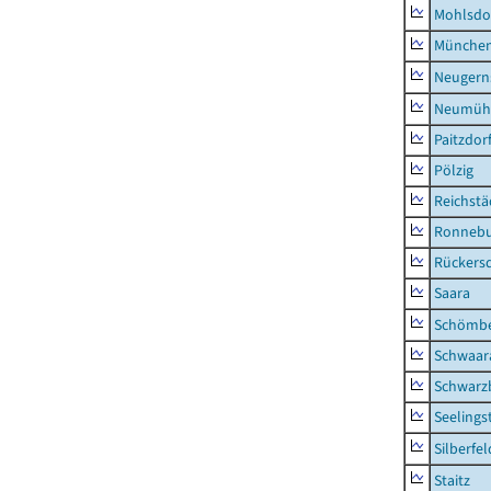
Mohlsdo
München
Neugern
Neumühl
Paitzdor
Pölzig
Reichstä
Ronnebu
Rückers
Saara
Schömb
Schwaar
Schwarz
Seelings
Silberfel
Staitz