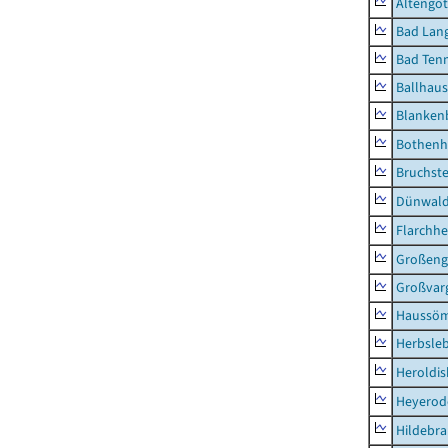
Altengot
Bad Lang
Bad Tenn
Ballhau
Blanken
Bothenh
Bruchst
Dünwal
Flarchh
Großeng
Großvar
Haussö
Herbsle
Heroldi
Heyerod
Hildebr