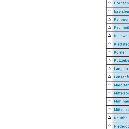
Hornsö
Issershe
Kammerf
Kirchhei
Kleinwe
Klettste
Körner
Kutzleb
Langula
Lengenfe
Marolte
Mittels
Mühlhau
Mülvers
Neunhei
Niederdo