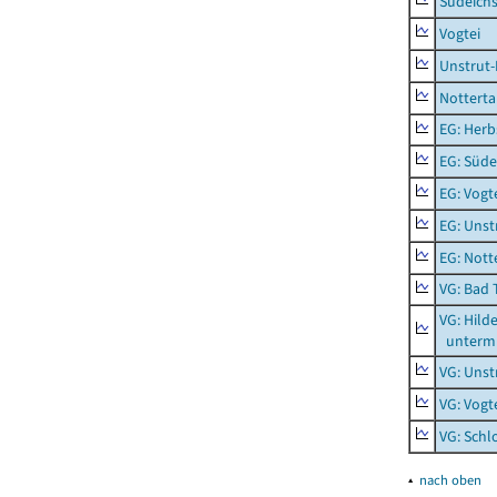
Südeichs
Vogtei
Unstrut-
Notterta
EG: Herb
EG: Süde
EG: Vogt
EG: Unst
EG: Nott
VG: Bad 
VG: Hil
unterm 
VG: Unst
VG: Vogt
VG: Schl
▴
nach oben