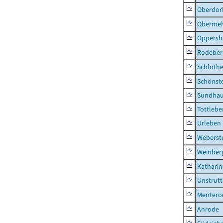
Oberdor
Obermeh
Oppersh
Rodeber
Schlothe
Schönst
Sundha
Tottlebe
Urleben
Weberst
Weinber
Kathari
Unstrutt
Mentero
Anrode