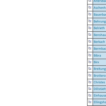
Altersba
Aschenh
Bauerba
Behrung
Belrieth
Benshau
Berkach
Bermba
Bibra
Birx
Breitun
Brottero
Christes
Dillstädt
Einhaus
Ellingsh