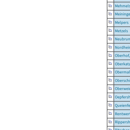
Mehmel
Meininge
Melpers
Metzels
Neubru
Nordhe
Oberhof,
Oberkat
Obermaß
Obersch
Oberwei
Oepfers
Queienfe
Rentwer
Rippers