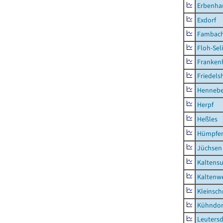
Erbenha
Exdorf
Fambac
Floh-Sel
Franken
Friedels
Hennebe
Herpf
Heßles
Hümpfer
Jüchsen
Kaltens
Kaltenw
Kleinsch
Kühndor
Leutersd