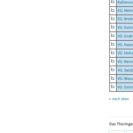
Kaltenno
EG: Mein
EG: Brei
VG: Dol
VG: Grab
VG: Hase
VG: Hoh
VG: Renn
VG: Salz
VG: Was
VG: Dolm
▴
nach oben
Das Thüringer