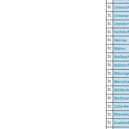
Untersc
Unterwe
Utendor
Vachdor
Viernau
Wahns
Wallbac
Walldorf
Wasunge
Wernsha
Wölfers
Wolfma
Zella-Me
Rhönbli
Grabfeld