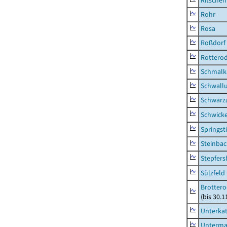
Ritsche
Rohr
Rosa
Roßdorf
Rottero
Schmalka
Schwall
Schwarz
Schwick
Springsti
Steinbac
Stepfer
Sülzfeld
Brottero
(bis 30.1
Unterka
Unterma