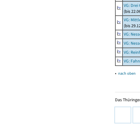
VG: Drei
(bis 22.
VG: Mitt
(bis 29.
VG: Nes
VG: Nes
VG: Rei
VG: Fah
▴
nach oben
Das Thüringer