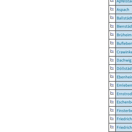
Apfelstä
Aspach
Ballstäd
Bienstäd
Brüheim
Buflebe
Crawink
Dachwig
Döllstäd
Ebenhe
Emlebe
Ernstro
Eschenb
Finsterb
Friedric
Friedric