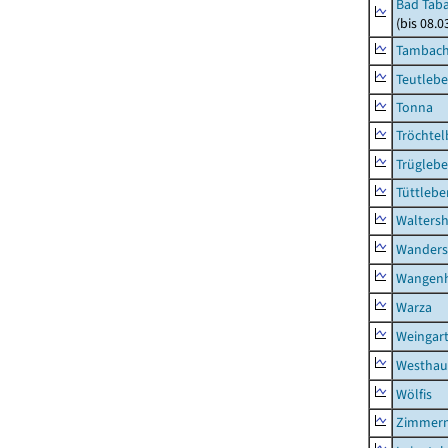
Bad Taba
(bis 08.
Tambach-
Teutleb
Tonna
Tröchtel
Trügleb
Tüttlebe
Waltersh
Wanders
Wangen
Warza
Weingar
Westhau
Wölfis
Zimmern