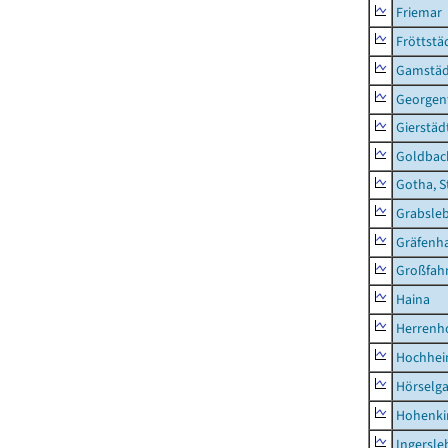
Friemar
Fröttstä
Gamstäd
Georgent
Gierstäd
Goldbac
Gotha, S
Grabsle
Gräfenh
Großfah
Haina
Herrenh
Hochhe
Hörselg
Hohenki
Ingersle