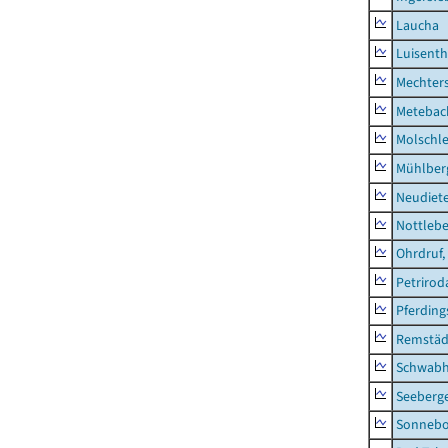
Laucha
Luisenth
Mechter
Metebac
Molschl
Mühlber
Neudiet
Nottleb
Ohrdruf,
Petrirod
Pferding
Remstäd
Schwab
Seeberg
Sonneb