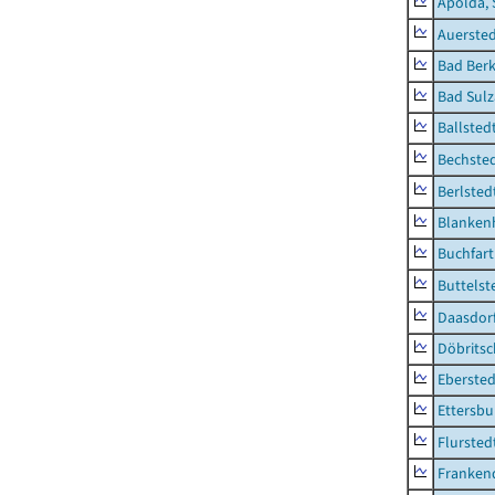
Apolda, 
Auerste
Bad Berk
Bad Sulz
Ballsted
Bechsted
Berlsted
Blankenh
Buchfart
Buttelst
Daasdorf
Döbrits
Ebersted
Ettersbu
Flursted
Franken