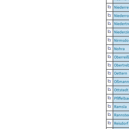
Niederre
Niederro
Niedertr
Niederz
Nirmsdo
Nohra
Oberrei
Obertre
Oettern
Oßmann
Ottstedt
Pfiffelba
Ramsla
Rannste
Reisdorf