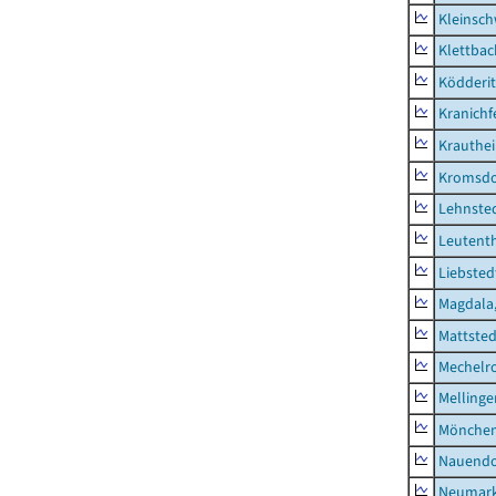
Kleinsc
Klettbac
Ködderit
Kranichf
Krauthe
Kromsdo
Lehnste
Leutent
Liebsted
Magdala,
Mattsted
Mechelr
Mellinge
Mönchen
Nauendo
Neumark