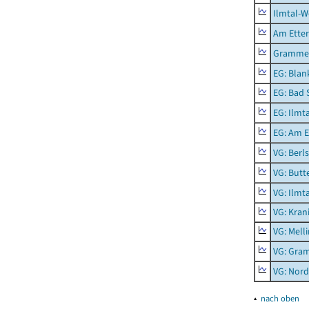
Ilmtal-W
Am Ette
Gramme
EG: Blan
EG: Bad 
EG: Ilmt
EG: Am E
VG: Berl
VG: Butt
VG: Ilmt
VG: Kran
VG: Mell
VG: Gra
VG: Nord
▴
nach oben