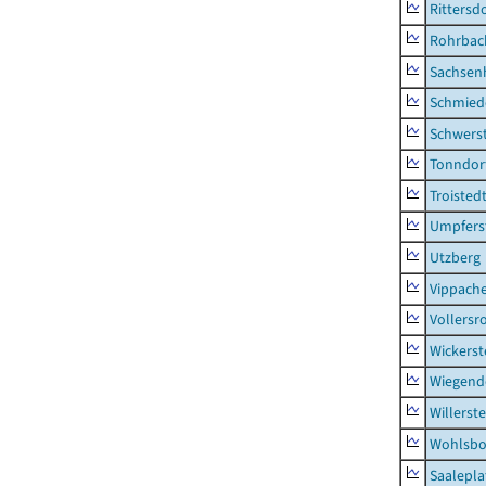
Rittersd
Rohrbac
Sachsen
Schmied
Schwers
Tonndor
Troisted
Umpfers
Utzberg
Vippach
Vollersr
Wickerst
Wiegend
Willerst
Wohlsbo
Saalepla