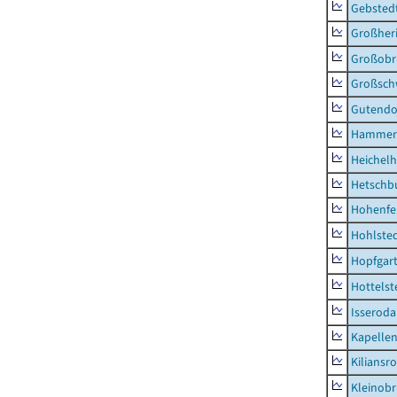
Gebsted
Großher
Großobr
Großsc
Gutendo
Hammer
Heichel
Hetschb
Hohenfe
Hohlste
Hopfgar
Hottelst
Isseroda
Kapellen
Kiliansr
Kleinobr