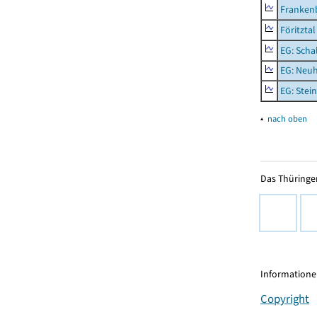
Frankenb
Föritztal
EG: Scha
EG: Neu
EG: Stei
▴
nach oben
Das Thüringer
Informationen
Copyright