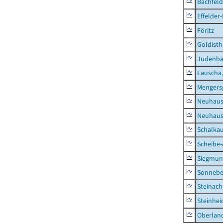
Bachfeld
Effelder
Föritz
Goldisth
Judenb
Lauscha,
Mengers
Neuhaus
Neuhaus-
Schalkau
Scheibe-
Siegmun
Sonneber
Steinach
Steinhei
Oberlan