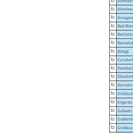
Allendor
Altenbe
Arnsger
Bad Blan
Bechste
Beutelsd
Birkigt
Cursdorf
Deesbac
Döschni
Dorndor
Dröbisc
Engerda
Goßwitz
Gräfenth
Großkoc