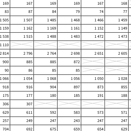
169
167
169
169
167
168
83
87
84
79
74
77
1 505
1 507
1 485
1 468
1 466
1 459
1 159
1 162
1 169
1 161
1 152
1 149
1 538
1 515
1 488
1 483
1 472
1 473
1 110
2 814
2 796
2 764
2 698
2 651
2 605
900
885
885
872
90
86
85
85
1 066
1 054
1 068
1 056
1 050
1 028
918
916
904
897
873
855
175
177
180
185
191
188
306
307
629
611
592
583
573
571
257
249
247
243
247
247
704
692
675
659
654
629