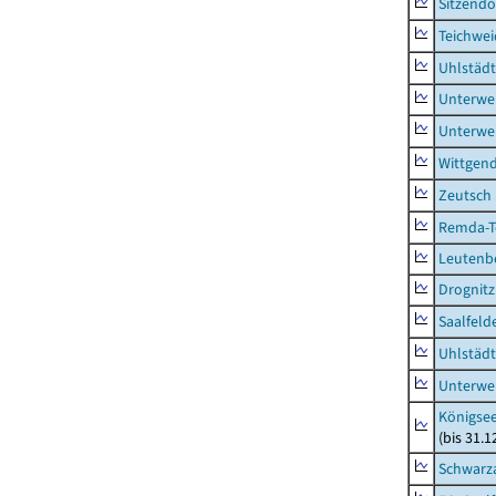
Sitzendo
Teichwe
Uhlstädt
Unterwe
Unterwe
Wittgend
Zeutsch
Remda-Te
Leutenbe
Drognitz
Saalfeld
Uhlstädt
Unterwe
Königsee
(bis 31.
Schwarza