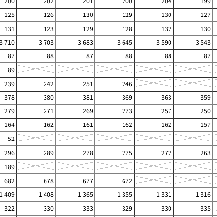
200
202
201
200
204
199
125
126
130
129
130
127
131
123
129
128
132
130
3 710
3 703
3 683
3 645
3 590
3 543
87
88
87
88
88
87
89
239
242
251
246
378
380
381
369
363
359
279
271
269
273
257
250
164
162
161
162
162
157
52
296
289
278
275
272
263
189
682
678
677
672
1 409
1 408
1 365
1 355
1 331
1 316
322
330
333
329
330
335