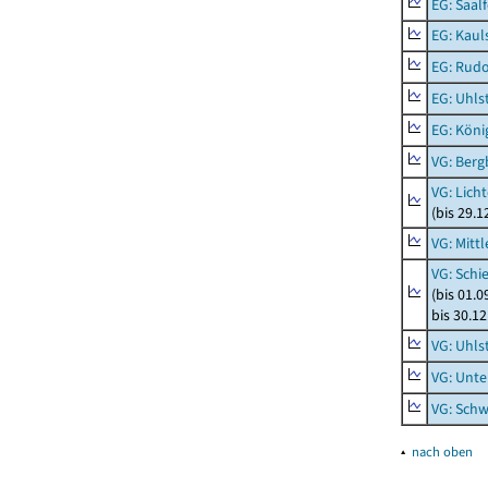
EG: Saal
EG: Kaul
EG: Rudo
EG: Uhls
EG: Köni
VG: Berg
VG: Lich
(bis 29.
VG: Mitt
VG: Schi
(bis 01.
bis 30.1
VG: Uhls
VG: Unt
VG: Schw
▴
nach oben