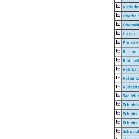
Niederk
Oberhai
Oberweiß
Piesau
Probstze
Reichma
Rödelwi
Rohrbac
Rottenb
Rudolsta
Saalfeld
Schloßk
Schmied
Schmied
Schwarz