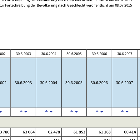
 zur Fortschreibung der Bevölkerung nach Geschlecht veröffentlicht am 08.07.2015
2002
30.6.2003
30.6.2004
30.6.2005
30.6.2006
30.6.2007
2002
30.6.2003
30.6.2004
30.6.2005
30.6.2006
30.6.2007
3 780
63 064
62 478
61 853
61 168
60 414