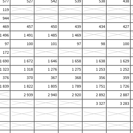
577
527
542
539
538
438
119
944
469
457
450
439
434
427
1 496
1 491
1 485
1 469
97
100
101
97
98
100
172
1 690
1 672
1 646
1 658
1 638
1 629
1 323
1 318
1 276
1 275
1 253
1 252
376
370
367
368
356
359
1 839
1 822
1 805
1 789
1 751
1 726
2 939
2 940
2 920
2 892
2 887
3 327
3 283