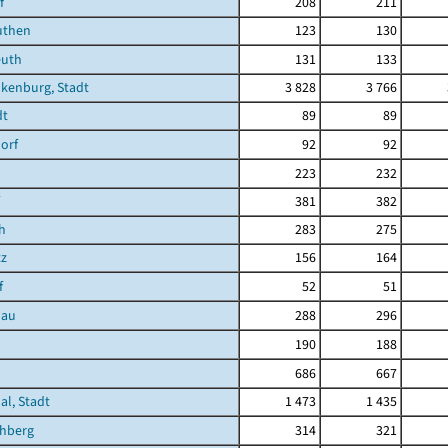
f
208
211
uthen
123
130
euth
131
133
kenburg, Stadt
3 828
3 766
dt
89
89
orf
92
92
223
232
381
382
h
283
275
tz
156
164
f
52
51
hau
288
296
190
188
686
667
al, Stadt
1 473
1 435
hberg
314
321