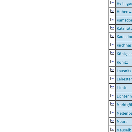
Heilinge
Hohenwa
Kamsdor
Katzhüt
Kaulsdor
Kirchhas
Königsee
Könitz
Lausnitz
Lehesten
Lichte
Lichten
Marktgöl
Mellenb
Meura
Meuselb