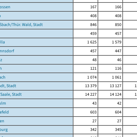
rossen
167
166
n
408
408
bach/Thür. Wald, Stadt
846
850
459
457
lla
1 625
1 579
nnsdorf
457
447
tz
48
46
h
121
116
ach
1 074
1 061
dt, Stadt
13 379
13 127
1
/Saale, Stadt
14 227
14 124
1
ulm
43
42
efeld
603
604
en
27
27
burg
342
345