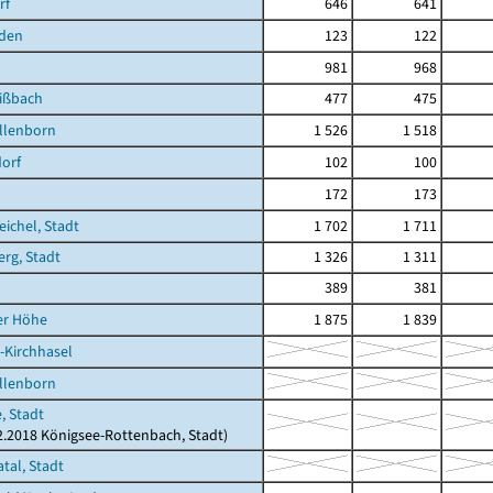
rf
646
641
iden
123
122
981
968
ißbach
477
475
llenborn
1 526
1 518
orf
102
100
172
173
ichel, Stadt
1 702
1 711
rg, Stadt
1 326
1 311
389
381
er Höhe
1 875
1 839
-Kirchhasel
llenborn
, Stadt
12.2018 Königsee-Rottenbach, Stadt)
tal, Stadt