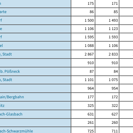
n
175
171
rte
86
85
f
1 500
1 493
te
1 106
1 123
f
1 595
1 593
el
1 088
1 106
, Stadt
2 867
2 833
910
910
 b. Pößneck
87
84
, Stadt
1 101
1 075
964
954
hain/Bergbahn
177
172
itz
325
322
ach-Glasbach
631
627
261
260
ach-Schwarzmühle
725
711