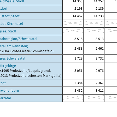
feld/Saale, Stadt
14 358
14 257
1
sdorf
2 193
2 189
lstadt, Stadt
14 467
14 233
1
tädt-Kirchhasel
gsee, Stadt
bahnregion/Schwarzatal
3 518
3 513
tetal am Rennsteig
2 483
2 462
12.2004 Lichte-Piesau-Schmiedefeld)
leres Schwarzatal
3 729
3 732
efergebirge
09.1995 Probstzella/Loquitzgrund,
3 051
2 976
2.2013 Probstzella-Lehesten-Marktgölitz)
tädt
2 384
2 367
erwellenborn
3 432
3 411
arzatal