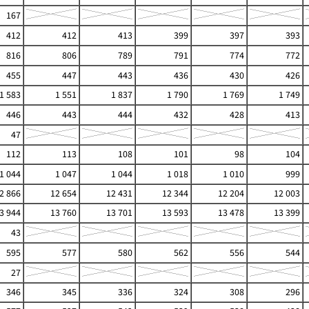
167
412
412
413
399
397
393
816
806
789
791
774
772
455
447
443
436
430
426
1 583
1 551
1 837
1 790
1 769
1 749
446
443
444
432
428
413
47
112
113
108
101
98
104
1 044
1 047
1 044
1 018
1 010
999
2 866
12 654
12 431
12 344
12 204
12 003
3 944
13 760
13 701
13 593
13 478
13 399
43
595
577
580
562
556
544
27
346
345
336
324
308
296