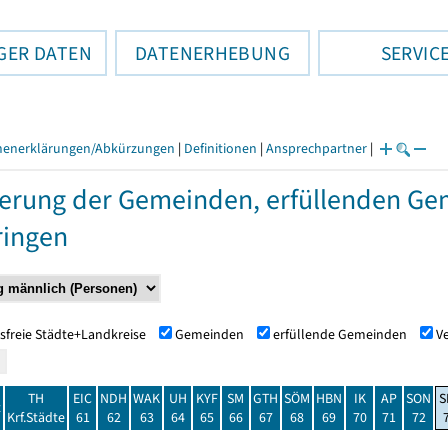
GER DATEN
DATENERHEBUNG
SERVIC
henerklärungen/Abkürzungen
|
Definitionen
|
Ansprechpartner
|
erung der Gemeinden, erfüllenden Ge
ringen
sfreie Städte+Landkreise
Gemeinden
erfüllende Gemeinden
V
TH
EIC
NDH
WAK
UH
KYF
SM
GTH
SÖM
HBN
IK
AP
SON
S
t
Krf.Städte
61
62
63
64
65
66
67
68
69
70
71
72