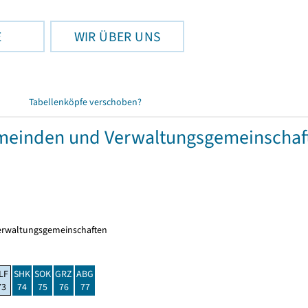
E
WIR ÜBER UNS
Tabellenköpfe verschoben?
meinden und Verwaltungsgemeinschaft
erwaltungsgemeinschaften
LF
SHK
SOK
GRZ
ABG
73
74
75
76
77