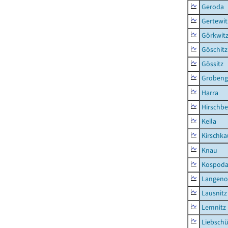
Geroda
Gertewit
Görkwit
Göschitz
Gössitz
Grobeng
Harra
Hirschbe
Keila
Kirschka
Knau
Kospod
Langeno
Lausnitz
Lemnitz
Liebschü