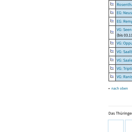
Rosenth
EG: Neus
EG: Rem
VG: Seen
(bis 03.
VG: Opp
VG: Saal
VG: Saal
VG: Tript
VG: Rani
▴
nach oben
Das Thüringer