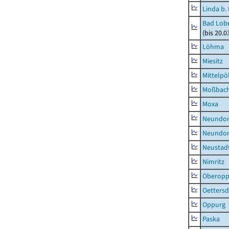
Linda b.
Bad Lobe
(bis 20.
Löhma
Miesitz
Mittelpöl
Moßbac
Moxa
Neundorf
Neundorf
Neustadt
Nimritz
Oberopp
Oettersd
Oppurg
Paska