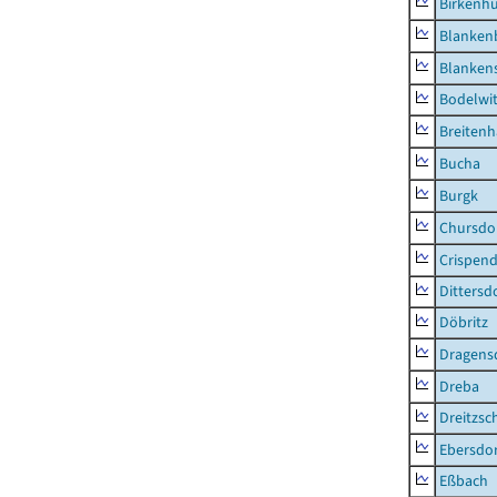
Birkenh
Blanken
Blankens
Bodelwi
Breitenh
Bucha
Burgk
Chursdo
Crispend
Dittersd
Döbritz
Dragens
Dreba
Dreitzsc
Ebersdo
Eßbach