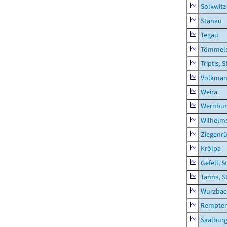
Solkwitz
Stanau
Tegau
Tömmels
Triptis, 
Volkman
Weira
Wernbur
Wilhelm
Ziegenrü
Krölpa
Gefell, S
Tanna, S
Wurzbach
Rempten
Saalburg