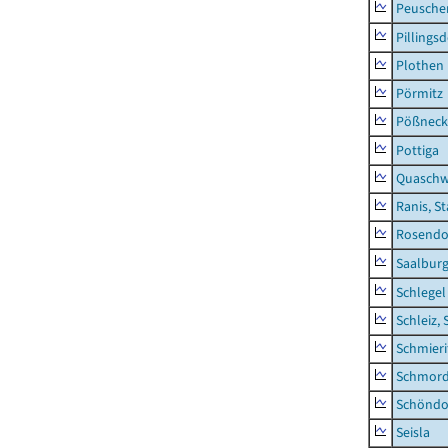
Peusche
Pillingsd
Plothen
Pörmitz
Pößneck,
Pottiga
Quaschw
Ranis, S
Rosendo
Saalburg
Schlegel
Schleiz, 
Schmieri
Schmor
Schöndo
Seisla