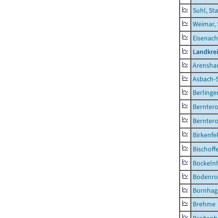
Suhl, St
Weimar, 
Eisenach
Landkrei
Arensha
Asbach-
Berlinge
Berntero
Berntero
Birkenfe
Bischoff
Bockeln
Bodenro
Bornhag
Brehme