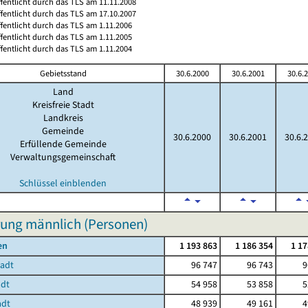
ffentlicht durch das TLS am 11.11.2008
ffentlicht durch das TLS am 17.10.2007
ffentlicht durch das TLS am 1.11.2006
ffentlicht durch das TLS am 1.11.2005
ffentlicht durch das TLS am 1.11.2004
Gebietsstand
30.6.2000
30.6.2001
30.6.
Land
Kreisfreie Stadt
Landkreis
Gemeinde
30.6.2000
30.6.2001
30.6.
Erfüllende Gemeinde
Verwaltungsgemeinschaft
Schlüssel einblenden
ung männlich (Personen)
en
1 193 863
1 186 354
1 17
tadt
96 747
96 743
9
adt
54 958
53 858
5
adt
48 939
49 161
4