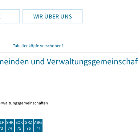
E
WIR ÜBER UNS
Tabellenköpfe verschoben?
meinden und Verwaltungsgemeinschaft
erwaltungsgemeinschaften
LF
SHK
SOK
GRZ
ABG
73
74
75
76
77