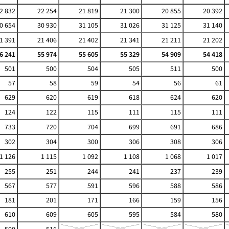
2 832
22 254
21 819
21 300
20 855
20 392
0 654
30 930
31 105
31 026
31 125
31 140
1 391
21 406
21 402
21 341
21 211
21 202
6 241
55 974
55 605
55 329
54 909
54 418
501
500
504
505
511
500
57
58
59
54
56
61
629
620
619
618
624
620
124
122
115
111
115
111
733
720
704
699
691
686
302
304
300
306
308
306
1 126
1 115
1 092
1 108
1 068
1 017
255
251
244
241
237
239
567
577
591
596
588
586
181
201
171
166
159
156
610
609
605
595
584
580