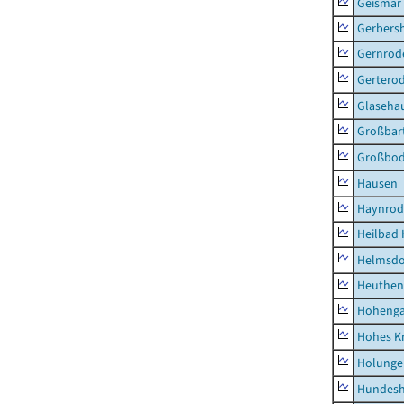
Geismar
Gerbers
Gernrod
Gertero
Glaseha
Großbart
Großbo
Hausen
Haynrod
Heilbad 
Helmsdo
Heuthen
Hoheng
Hohes K
Holunge
Hundes