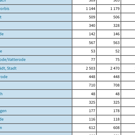
bach
509
505
orbis
1 144
1 179
t
509
506
340
328
de
142
146
567
563
de
53
52
rode/Vatterode
77
75
ädt, Stadt
2 503
2 470
rode
448
448
710
708
th
48
48
325
325
agen
177
178
de
116
118
en
612
608