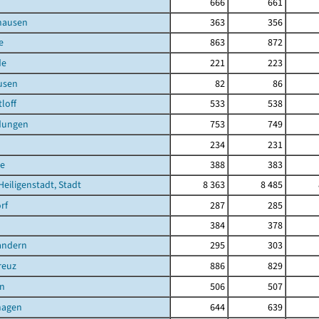
666
661
hausen
363
356
e
863
872
de
221
223
usen
82
86
loff
533
538
dungen
753
749
234
231
e
388
383
Heiligenstadt, Stadt
8 363
8 485
rf
287
285
384
378
andern
295
303
reuz
886
829
n
506
507
hagen
644
639