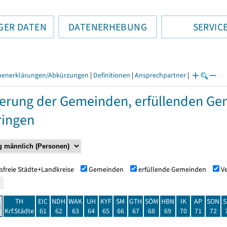
GER DATEN
DATENERHEBUNG
SERVIC
henerklärungen/Abkürzungen
|
Definitionen
|
Ansprechpartner
|
erung der Gemeinden, erfüllenden Ge
ringen
sfreie Städte+Landkreise
Gemeinden
erfüllende Gemeinden
V
TH
EIC
NDH
WAK
UH
KYF
SM
GTH
SÖM
HBN
IK
AP
SON
S
t
Krf.Städte
61
62
63
64
65
66
67
68
69
70
71
72