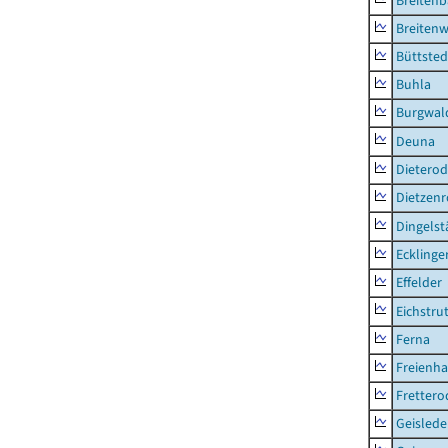
Breiten
Breitenw
Büttsted
Buhla
Burgwal
Deuna
Dietero
Dietzen
Dingelst
Ecklinge
Effelder
Eichstru
Ferna
Freienh
Frettero
Geisled