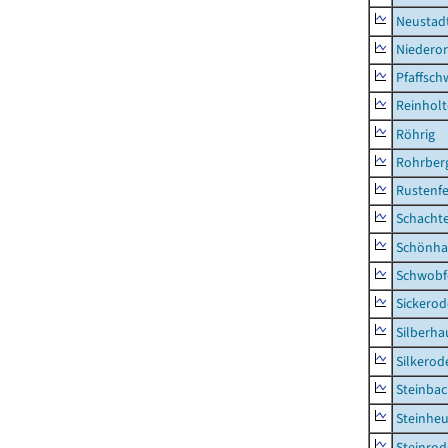
Neustad
Niederor
Pfaffsc
Reinhol
Röhrig
Rohrber
Rustenf
Schacht
Schönha
Schwobf
Sickerod
Silberha
Silkerod
Steinba
Steinhe
Steinrod