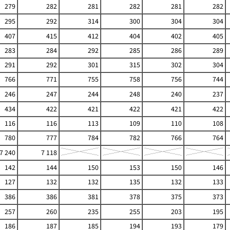
279
282
281
282
281
282
295
292
314
300
304
304
407
415
412
404
402
405
283
284
292
285
286
289
291
292
301
315
302
304
766
771
755
758
756
744
246
247
244
248
240
237
434
422
421
422
421
422
116
116
113
109
110
108
780
777
784
782
766
764
7 240
7 118
142
144
150
153
150
146
127
132
132
135
132
133
386
386
381
378
375
373
257
260
235
255
203
195
186
187
185
194
193
179