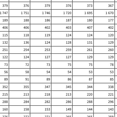
379
376
379
376
373
367
1 747
1 751
1 746
1 720
1 695
1 670
189
188
186
187
180
177
406
406
402
403
407
402
115
118
119
124
124
120
132
136
124
128
131
129
251
254
253
259
261
260
122
124
127
127
129
129
73
72
73
75
75
78
56
58
54
54
53
53
89
91
89
86
87
85
352
355
347
345
344
338
215
213
218
213
220
221
288
284
282
286
288
296
160
158
153
149
144
143
276
272
271
265
265
259