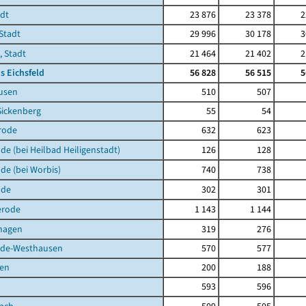
adt
23 876
23 378
2
Stadt
29 996
30 178
3
, Stadt
21 464
21 402
2
s Eichsfeld
56 828
56 515
5
usen
510
507
Sickenberg
55
54
rode
632
623
de (bei Heilbad Heiligenstadt)
126
128
de (bei Worbis)
740
738
lde
302
301
erode
1 143
1 144
hagen
319
276
de-Westhausen
570
577
en
200
188
593
596