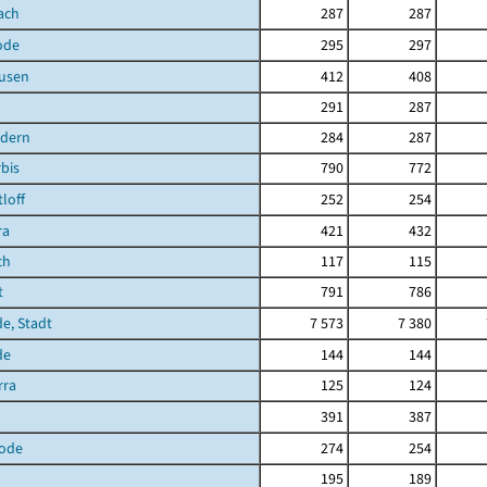
ach
287
287
ode
295
297
ausen
412
408
291
287
ndern
284
287
bis
790
772
loff
252
254
ra
421
432
ch
117
115
t
791
786
de, Stadt
7 573
7 380
de
144
144
rra
125
124
391
387
ode
274
254
195
189