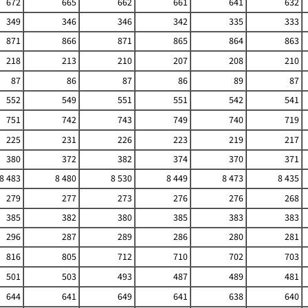
672
665
662
661
641
632
349
346
346
342
335
333
871
866
871
865
864
863
218
213
210
207
208
210
87
86
87
86
89
87
552
549
551
551
542
541
751
742
743
749
740
719
225
231
226
223
219
217
380
372
382
374
370
371
8 483
8 480
8 530
8 449
8 473
8 435
279
277
273
276
276
268
385
382
380
385
383
383
296
287
289
286
280
281
816
805
712
710
702
703
501
503
493
487
489
481
644
641
649
641
638
640