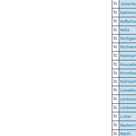
Jützenb
Kallmer
Kefferh
Kella
Kirchga
Kirchwor
Kleinbart
Kreuzeb
Kromba
Küllsted
Leinefel
Lentero
Lindewe
Lutter
Mackenr
Marth