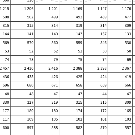
500
516
1 215
1 206
1 201
1 169
1 147
1 176
508
502
499
492
489
477
315
315
314
319
314
309
144
141
140
143
137
133
569
570
560
559
546
530
53
52
52
52
50
50
74
78
79
75
74
69
2 457
2 430
2 416
2 388
2 398
2 367
436
435
426
425
424
419
696
680
671
658
659
666
48
48
47
47
44
47
330
327
319
315
315
309
177
180
180
174
172
165
117
109
105
102
101
103
600
597
588
582
570
557