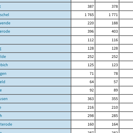
t
387
378
schel
1 765
1 771
hwende
220
188
terode
396
403
112
116
g
128
128
elde
252
252
ebich
125
123
gen
71
78
eld
64
57
e
92
89
usen
363
355
e
216
210
ch
298
285
uterode
160
164
e
287
282