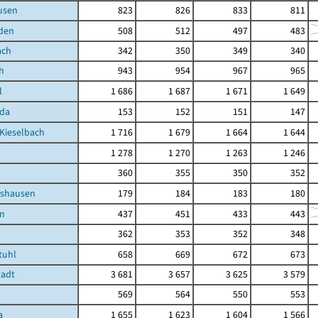
usen
823
826
833
811
den
508
512
497
483
ach
342
350
349
340
h
943
954
967
965
l
1 686
1 687
1 671
1 649
oda
153
152
151
147
Kieselbach
1 716
1 679
1 664
1 644
1 278
1 270
1 263
1 246
360
355
350
352
tshausen
179
184
183
180
en
437
451
433
443
362
353
352
348
tuhl
658
669
672
673
tadt
3 681
3 657
3 625
3 579
569
564
550
553
a
1 655
1 623
1 604
1 566