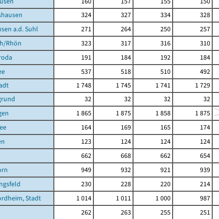
usen
160
157
155
150
shausen
324
327
334
328
sen a.d. Suhl
271
264
250
257
ch/Rhön
323
317
316
310
roda
191
184
192
184
ee
537
518
510
492
tadt
1 748
1 745
1 741
1 729
grund
32
32
32
32
gen
1 865
1 875
1 858
1 875
ee
164
169
165
174
en
123
124
124
124
662
668
662
654
orn
949
932
921
939
ngsfeld
230
228
220
214
rdheim, Stadt
1 014
1 011
1 000
987
262
263
255
251