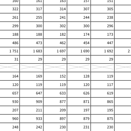
160
161
163
157
151
322
317
314
307
305
261
255
241
244
238
299
300
302
300
296
188
188
182
174
173
486
473
462
454
447
1 751
1 683
1 697
1 690
1 692
2
31
29
29
29
29
164
169
152
128
119
120
119
119
120
117
657
647
633
626
619
930
909
877
871
865
207
211
209
197
195
960
933
897
879
875
248
242
230
231
230