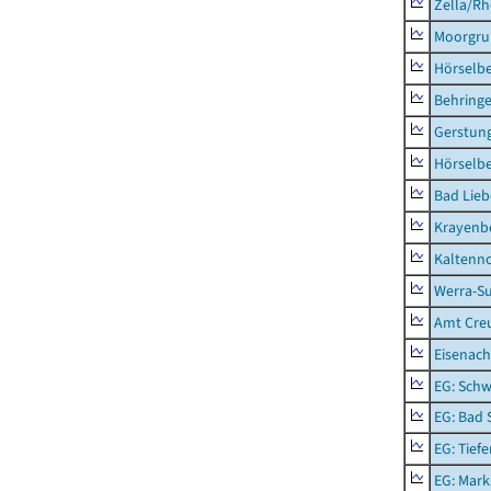
Zella/R
Moorgr
Hörselb
Behring
Gerstun
Hörselbe
Bad Lieb
Krayenb
Kaltenno
Werra-Su
Amt Creu
Eisenach
EG: Schw
EG: Bad 
EG: Tief
EG: Mark