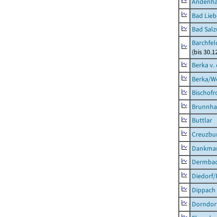
Andenh
Bad Lieb
Bad Salz
Barchfe
(bis 30.1
Berka v. 
Berka/We
Bischofr
Brunnha
Buttlar
Creuzbur
Dankma
Dermba
Diedorf
Dippach
Dorndor