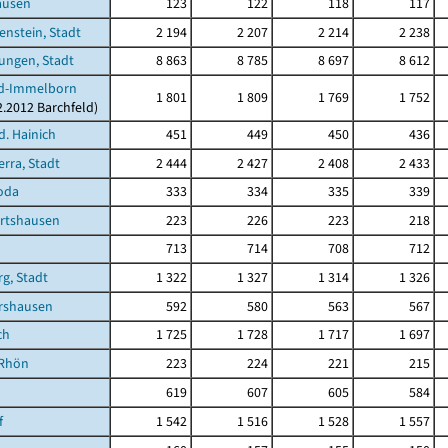
ausen
123
122
118
117
enstein, Stadt
2 194
2 207
2 214
2 238
ungen, Stadt
8 863
8 785
8 697
8 612
ld-Immelborn
1 801
1 809
1 769
1 752
2.2012 Barchfeld)
d. Hainich
451
449
450
436
rra, Stadt
2 444
2 427
2 408
2 433
oda
333
334
335
339
rtshausen
223
226
223
218
713
714
708
712
g, Stadt
1 322
1 327
1 314
1 326
rshausen
592
580
563
567
ch
1 725
1 728
1 717
1 697
/Rhön
223
224
221
215
619
607
605
584
f
1 542
1 516
1 528
1 557