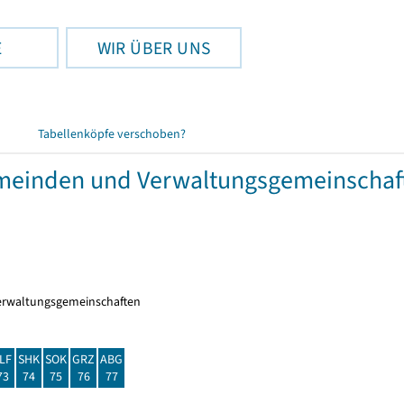
E
WIR ÜBER UNS
Tabellenköpfe verschoben?
meinden und Verwaltungsgemeinschaft
erwaltungsgemeinschaften
LF
SHK
SOK
GRZ
ABG
73
74
75
76
77