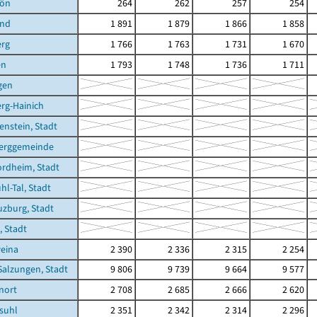
hön
264
262
257
254
und
1 891
1 879
1 866
1 858
erg
1 766
1 763
1 731
1 670
en
1 793
1 748
1 736
1 711
gen
rg-Hainich
enstein, Stadt
erggemeinde
rdheim, Stadt
hl-Tal, Stadt
zburg, Stadt
, Stadt
eina
2 390
2 336
2 315
2 254
Salzungen, Stadt
9 806
9 739
9 664
9 577
enort
2 708
2 685
2 666
2 620
suhl
2 351
2 342
2 314
2 296