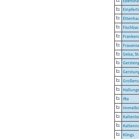
Ebensha
Empfert
Ettenhau
Fischba
Franken
Frauens
Geisa, S
Gersten
Gerstun
Großens
Hallung
Ifta
Immelb
Kaltenle
Kaltenno
Klings