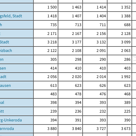
1 500
1 463
1 414
1 352
gsfeld, Stadt
1 418
1 407
1 404
1 388
ch
735
713
711
688
t
2 171
2 167
2 156
2 128
 Stadt
3 218
3 177
3 132
3 099
eizbach
2 122
2 108
2 091
2 063
en
305
298
290
286
sen
414
410
410
403
tadt
2 056
2 020
2 014
1 992
hausen
613
623
626
623
483
478
476
468
hal
398
394
393
389
tt
239
236
232
225
rg-Unkeroda
394
391
393
390
arnroda
3 880
3 840
3 727
3 673