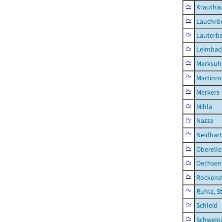
Krautha
Lauchrö
Lauterb
Leimbac
Marksuh
Martinr
Merkers-
Mihla
Nazza
Neidhar
Oberell
Oechsen
Rockens
Ruhla, S
Schleid
Schwein