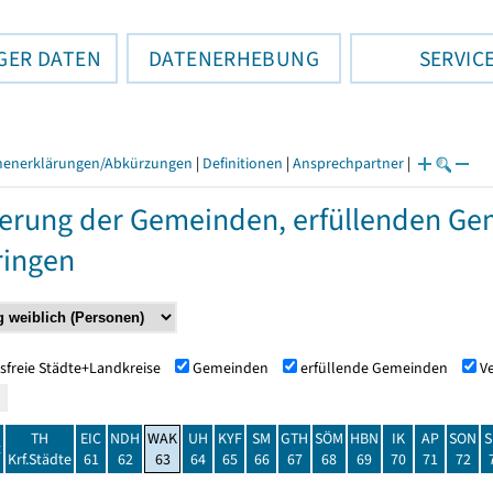
GER DATEN
DATENERHEBUNG
SERVIC
henerklärungen/Abkürzungen
|
Definitionen
|
Ansprechpartner
|
erung der Gemeinden, erfüllenden Ge
ringen
sfreie Städte+Landkreise
Gemeinden
erfüllende Gemeinden
V
TH
EIC
NDH
WAK
UH
KYF
SM
GTH
SÖM
HBN
IK
AP
SON
S
t
Krf.Städte
61
62
63
64
65
66
67
68
69
70
71
72