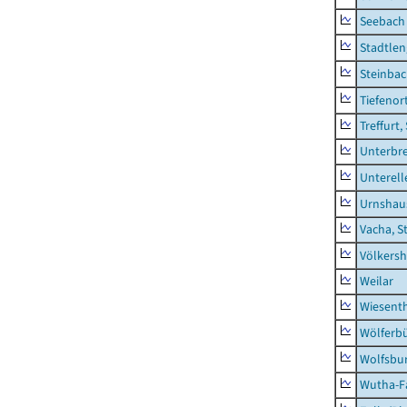
Seebach
Stadtlen
Steinba
Tiefenor
Treffurt,
Unterbr
Unterell
Urnshau
Vacha, S
Völkers
Weilar
Wiesent
Wölferbü
Wolfsbu
Wutha-F