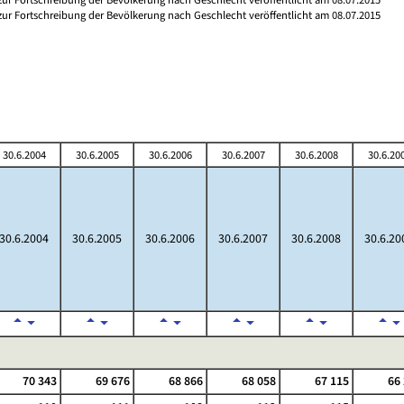
 zur Fortschreibung der Bevölkerung nach Geschlecht veröffentlicht am 08.07.2015
30.6.2004
30.6.2005
30.6.2006
30.6.2007
30.6.2008
30.6.20
30.6.2004
30.6.2005
30.6.2006
30.6.2007
30.6.2008
30.6.20
70 343
69 676
68 866
68 058
67 115
66