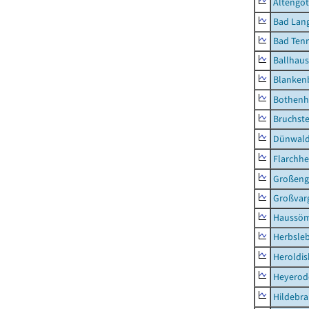
Altengot
Bad Lang
Bad Tenn
Ballhau
Blanken
Bothenh
Bruchst
Dünwal
Flarchh
Großeng
Großvar
Haussö
Herbsle
Heroldi
Heyerod
Hildebr