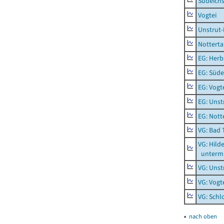
Südeichs
Vogtei
Unstrut-
Notterta
EG: Herb
EG: Süde
EG: Vogt
EG: Unst
EG: Nott
VG: Bad 
VG: Hil
unterm 
VG: Unst
VG: Vogt
VG: Schl
▴
nach oben