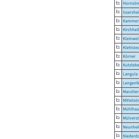
Hornsö
Issershe
Kammerf
Kirchhei
Kleinwe
Klettste
Körner
Kutzleb
Langula
Lengenfe
Marolte
Mittels
Mühlhau
Mülvers
Neunhei
Niederdo