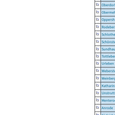
Oberdor
Obermeh
Oppersh
Rodeber
Schlothe
Schönst
Sundha
Tottlebe
Urleben
Weberst
Weinber
Kathari
Unstrutt
Mentero
Anrode