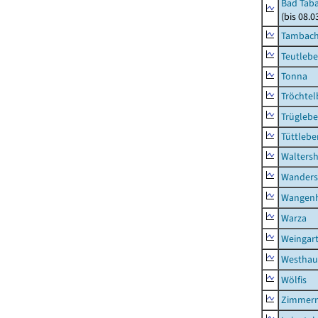
Bad Taba
(bis 08.
Tambach-
Teutleb
Tonna
Tröchtel
Trügleb
Tüttlebe
Waltersh
Wanders
Wangen
Warza
Weingar
Westhau
Wölfis
Zimmern