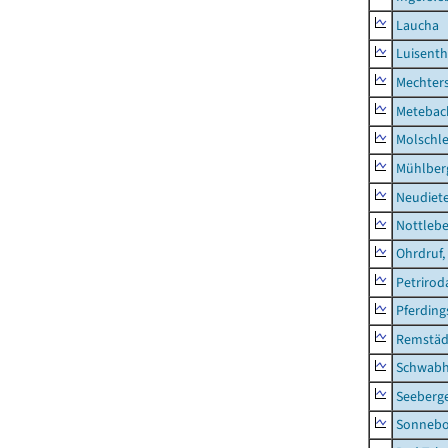
Laucha
Luisenth
Mechter
Metebac
Molschl
Mühlber
Neudiet
Nottleb
Ohrdruf,
Petrirod
Pferding
Remstäd
Schwab
Seeberg
Sonneb