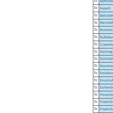
Apfelstä
Aspach
Ballstäd
Bienstäd
Brüheim
Buflebe
Crawink
Dachwig
Döllstäd
Ebenhe
Emlebe
Ernstro
Eschenb
Finsterb
Friedric
Friedric