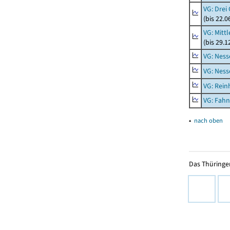
VG: Drei
(bis 22.
VG: Mitt
(bis 29.
VG: Nes
VG: Nes
VG: Rei
VG: Fah
▴
nach oben
Das Thüringer