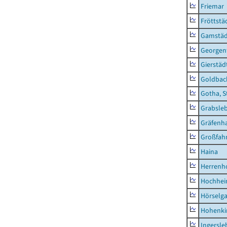
Friemar
Fröttstä
Gamstäd
Georgent
Gierstäd
Goldbac
Gotha, S
Grabsle
Gräfenh
Großfah
Haina
Herrenh
Hochhe
Hörselg
Hohenki
Ingersle