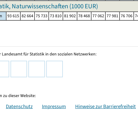
ik, Naturwissenschaften (
1000 EUR
)
n
93 615
82 664
75 733
73 810
81 902
78 468
77 062
77 981
76 706
7
 Landesamt für Statistik in den sozialen Netzwerken:
 zu dieser Website:
Datenschutz
Impressum
Hinweise zur Barrierefreiheit