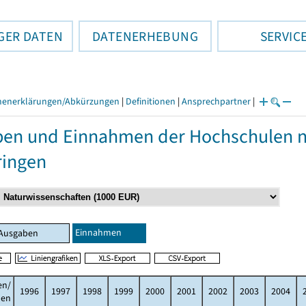
GER DATEN
DATENERHEBUNG
SERVIC
henerklärungen/Abkürzungen
|
Definitionen
|
Ansprechpartner
|
en und Einnahmen der Hochschulen 
ringen
Einnahmen
Ausgaben
en/
1996
1997
1998
1999
2000
2001
2002
2003
2004
men