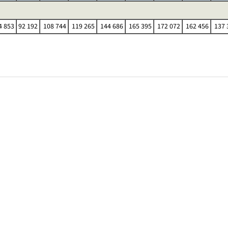
4 853
92 192
108 744
119 265
144 686
165 395
172 072
162 456
137 