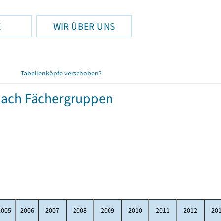
E
WIR ÜBER UNS
Tabellenköpfe verschoben?
nach Fächergruppen
2005
2006
2007
2008
2009
2010
2011
2012
20