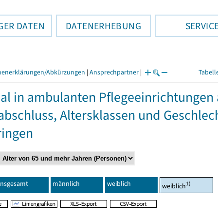
GER DATEN
DATENERHEBUNG
SERVIC
henerklärungen/Abkürzungen
|
Ansprechpartner
|
Tabell
al in ambulanten Pflegeeinrichtungen
abschluss, Altersklassen und Geschlec
ringen
Insgesamt
männlich
weiblich
1)
weiblich