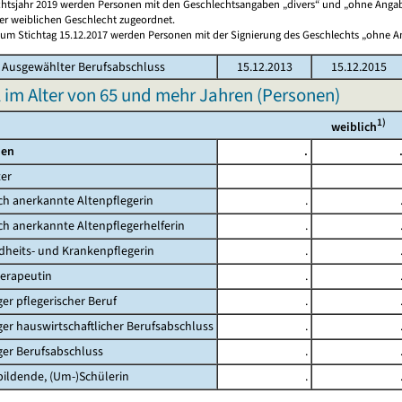
chtsjahr 2019 werden Personen mit den Geschlechtsangaben „divers“ und „ohne Angabe
r weiblichen Geschlecht zugeordnet.
 Zum Stichtag 15.12.2017 werden Personen mit der Signierung des Geschlechts „ohne 
Ausgewählter Berufsabschluss
15.12.2013
15.12.2015
 im Alter von 65 und mehr Jahren (Personen)
1)
weiblich
en
.
er
h anerkannte Altenpflegerin
.
h anerkannte Altenpflegerhelferin
.
eits- und Krankenpflegerin
.
rapeutin
.
r pflegerischer Beruf
.
r hauswirtschaftlicher Berufsabschluss
.
er Berufsabschluss
.
ldende, (Um-)Schülerin
.