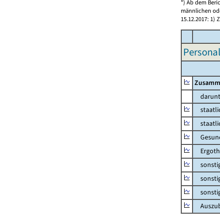
*) Ab dem Beri
männlichen ode
15.12.2017: 1)
Personal
Zusamm
darunt
staatlic
staatlic
Gesundh
Ergothe
sonstige
sonstige
sonstig
Auszubi