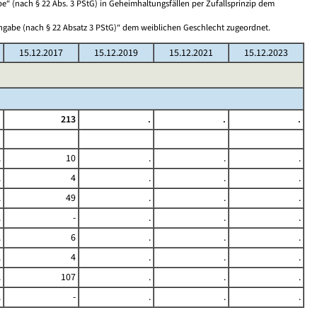
“ (nach § 22 Abs. 3 PStG) in Geheimhaltungsfällen per Zufallsprinzip dem
Angabe (nach § 22 Absatz 3 PStG)“ dem weiblichen Geschlecht zugeordnet.
15.12.2017
15.12.2019
15.12.2021
15.12.2023
.
213
.
.
.
.
10
.
.
.
.
4
.
.
.
.
49
.
.
.
.
-
.
.
.
.
6
.
.
.
.
4
.
.
.
.
107
.
.
.
.
-
.
.
.