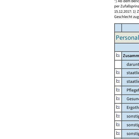
*) Ab dem Beri
per Zufallspri
15.12.2017: 1)
Geschlecht zug
Personal
Zusamm
darunt
staatlic
staatlic
Pflegef
Gesundh
Ergothe
sonstige
sonstige
sonstig