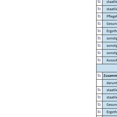
staatlic
staatlic
Pflegef
Gesundh
Ergothe
sonstige
sonstige
sonstig
Auszubi
Zusamm
darunt
staatlic
staatlic
Gesundh
Ergothe