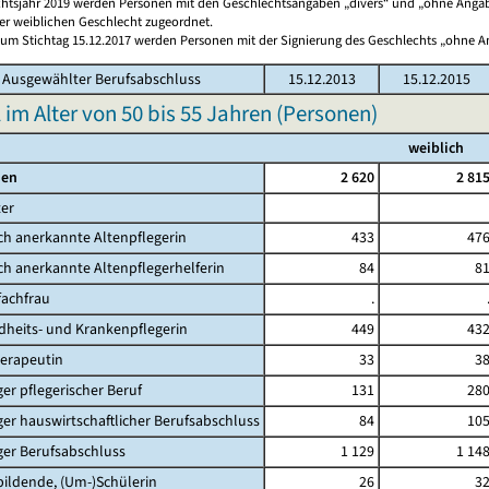
chtsjahr 2019 werden Personen mit den Geschlechtsangaben „divers“ und „ohne Angabe
r weiblichen Geschlecht zugeordnet.
 Zum Stichtag 15.12.2017 werden Personen mit der Signierung des Geschlechts „ohne 
Ausgewählter Berufsabschluss
15.12.2013
15.12.2015
 im Alter von 50 bis 55 Jahren (Personen)
weiblich
en
2 620
2 81
er
h anerkannte Altenpflegerin
433
47
h anerkannte Altenpflegerhelferin
84
8
achfrau
.
eits- und Krankenpflegerin
449
43
rapeutin
33
3
r pflegerischer Beruf
131
28
r hauswirtschaftlicher Berufsabschluss
84
10
er Berufsabschluss
1 129
1 14
ldende, (Um-)Schülerin
26
3