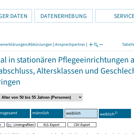
GER DATEN
DATENERHEBUNG
SERVIC
henerklärungen/Abkürzungen
|
Ansprechpartner
|
Tabell
al in stationären Pflegeeinrichtungen
abschluss, Altersklassen und Geschlec
ringen
Insgesamt
männlich
1)
weiblich
weiblich