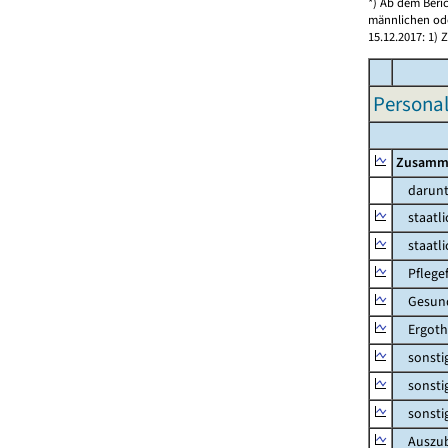
*) Ab dem Beri
männlichen ode
15.12.2017: 1)
Personal
Zusamm
darunt
staatlic
staatlic
Pflegef
Gesundh
Ergothe
sonstige
sonstige
sonstig
Auszubi