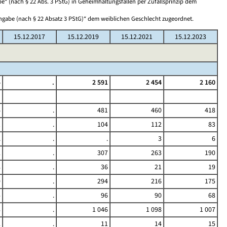
“ (nach § 22 Abs. 3 PStG) in Geheimhaltungsfällen per Zufallsprinzip dem
Angabe (nach § 22 Absatz 3 PStG)“ dem weiblichen Geschlecht zugeordnet.
15.12.2017
15.12.2019
15.12.2021
15.12.2023
5
.
2 591
2 454
2 160
6
.
481
460
418
1
.
104
112
83
.
.
.
3
6
2
.
307
263
190
8
.
36
21
19
0
.
294
216
175
5
.
96
90
68
8
.
1 046
1 098
1 007
2
.
11
14
15