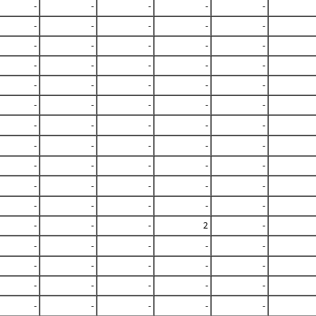
-
-
-
-
-
-
-
-
-
-
-
-
-
-
-
-
-
-
-
-
-
-
-
-
-
-
-
-
-
-
-
-
-
-
-
-
-
-
-
-
-
-
-
-
-
-
-
-
-
-
-
-
-
-
-
-
-
-
2
-
-
-
-
-
-
-
-
-
-
-
-
-
-
-
-
-
-
-
-
-