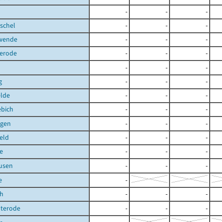
-
-
-
schel
-
-
-
hwende
-
-
-
terode
-
-
-
-
-
-
g
-
-
-
elde
-
-
-
ebich
-
-
-
gen
-
-
-
eld
-
-
-
e
-
-
-
usen
-
-
-
e
-
ch
-
-
-
uterode
-
-
-