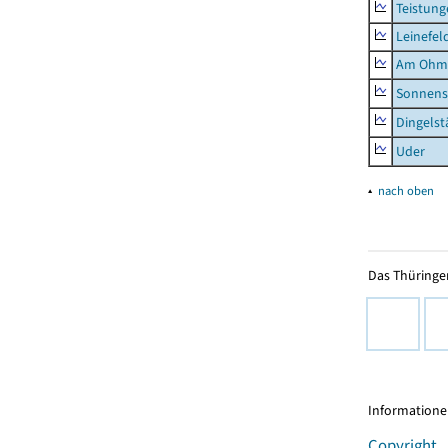
Teistung
Leinefel
Am Ohm
Sonnens
Dingelst
Uder
▴
nach oben
Das Thüringer
Informationen
Copyright