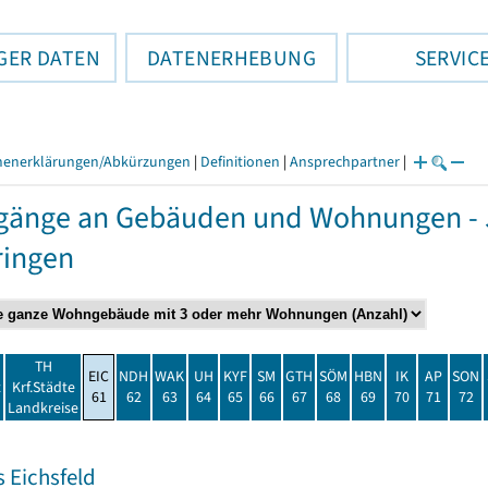
GER DATEN
DATENERHEBUNG
SERVIC
henerklärungen/Abkürzungen
|
Definitionen
|
Ansprechpartner
|
gänge an Gebäuden und Wohnungen - 
ringen
TH
EIC
NDH
WAK
UH
KYF
SM
GTH
SÖM
HBN
IK
AP
SON
t
Krf.Städte
61
62
63
64
65
66
67
68
69
70
71
72
Landkreise
 Eichsfeld