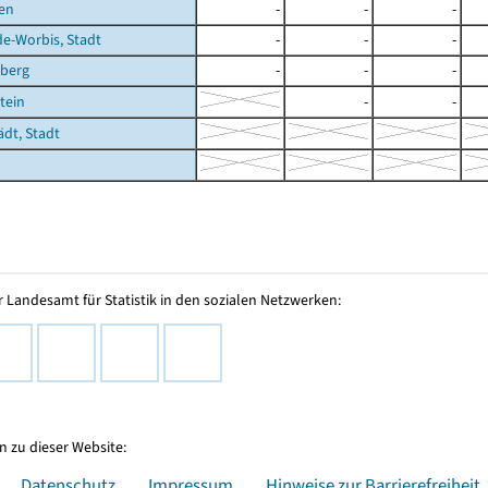
en
-
-
-
de-Worbis, Stadt
-
-
-
berg
-
-
-
tein
-
-
ädt, Stadt
 Landesamt für Statistik in den sozialen Netzwerken:
 zu dieser Website:
Datenschutz
Impressum
Hinweise zur Barrierefreiheit