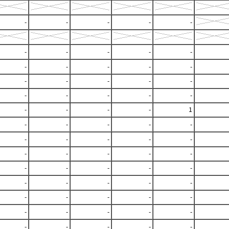
-
-
-
-
-
-
-
-
-
-
-
-
-
-
-
-
-
-
-
-
-
-
-
-
-
-
-
-
-
1
-
-
-
-
-
-
-
-
-
-
-
-
-
-
-
-
-
-
-
-
-
-
-
-
-
-
-
-
-
-
-
-
-
-
-
-
-
-
-
-