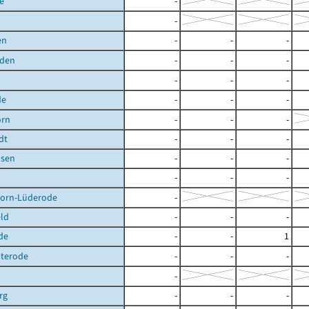
e
-
-
en
-
-
-
den
-
-
-
-
-
-
de
-
-
-
orn
-
-
-
dt
-
-
-
sen
-
-
-
-
-
-
orn-Lüderode
-
ld
-
-
-
de
-
-
1
terode
-
-
-
-
rg
-
-
-