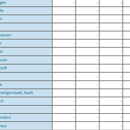
agen
-
-
-
de
-
-
-
en
-
-
-
-
-
-
hausen
-
-
-
e
-
-
-
de
-
-
-
usen
-
-
-
loff
-
-
-
-
-
-
e
-
-
-
Heiligenstadt, Stadt
-
-
-
rf
-
-
-
-
-
-
andern
-
-
-
reuz
-
-
-