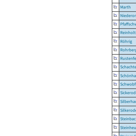
Marth
Niederor
Pfaffsc
Reinhol
Röhrig
Rohrber
Rustenf
Schacht
Schönha
Schwobf
Sickerod
Silberha
Silkerod
Steinba
Steinhe