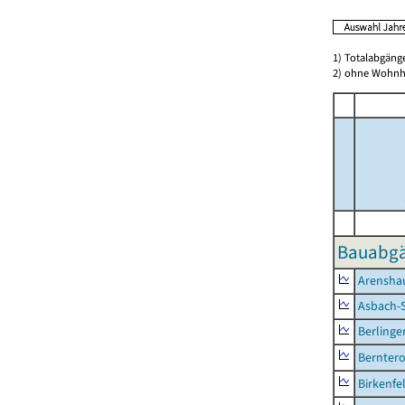
1) Totalabgän
2) ohne Wohn
Bauabgä
Arensha
Asbach-
Berlinge
Berntero
Birkenfe