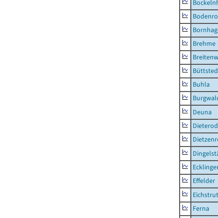
Bockeln
Bodenro
Bornhag
Brehme
Breitenw
Büttsted
Buhla
Burgwal
Deuna
Dietero
Dietzen
Dingelst
Ecklinge
Effelder
Eichstru
Ferna