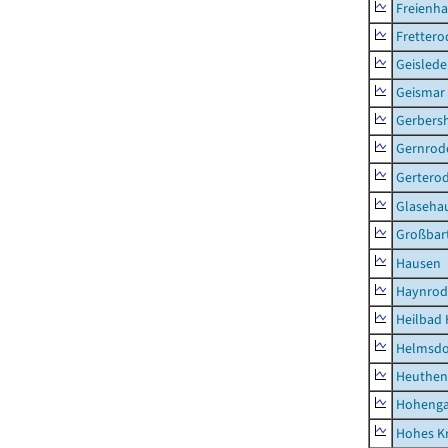
Freienh
Frettero
Geisled
Geismar
Gerbers
Gernrod
Gertero
Glaseha
Großbart
Hausen
Haynrod
Heilbad 
Helmsdo
Heuthen
Hoheng
Hohes K