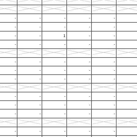
-
-
-
-
-
-
-
-
-
-
-
-
1
-
-
-
-
-
-
-
-
-
-
-
-
-
-
-
-
-
-
-
-
-
-
-
-
-
-
-
-
-
-
-
-
-
-
-
-
-
-
-
-
-
-