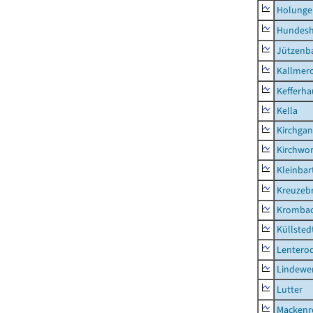
Holunge
Hundes
Jützenb
Kallmer
Kefferh
Kella
Kirchga
Kirchwor
Kleinbart
Kreuzeb
Kromba
Küllsted
Lentero
Lindewe
Lutter
Mackenr