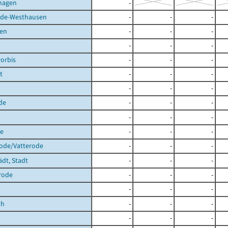
hagen
-
de-Westhausen
-
-
-
en
-
-
-
-
-
-
orbis
-
-
-
t
-
-
-
-
-
-
de
-
-
-
-
-
-
de
-
-
-
rode/Vatterode
-
-
-
ädt, Stadt
-
-
-
rode
-
-
-
-
-
-
th
-
-
-
-
-
-