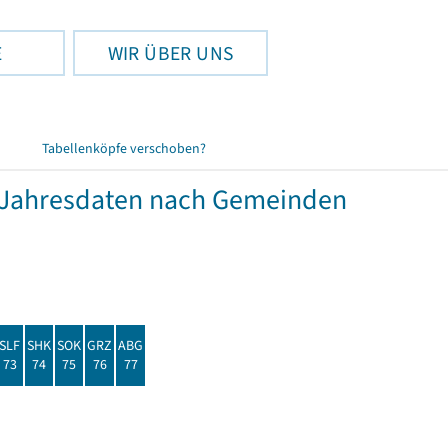
E
WIR ÜBER UNS
Tabellenköpfe verschoben?
Jahresdaten nach Gemeinden
SLF
SHK
SOK
GRZ
ABG
73
74
75
76
77