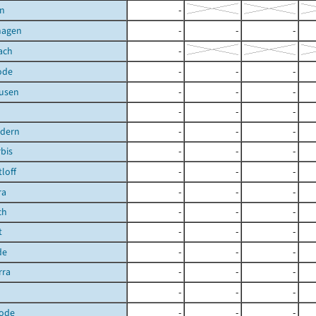
n
-
hagen
-
-
-
ach
-
ode
-
-
-
ausen
-
-
-
-
-
-
ndern
-
-
-
bis
-
-
-
loff
-
-
-
ra
-
-
-
ch
-
-
-
t
-
-
-
de
-
-
-
rra
-
-
-
-
-
-
ode
-
-
-