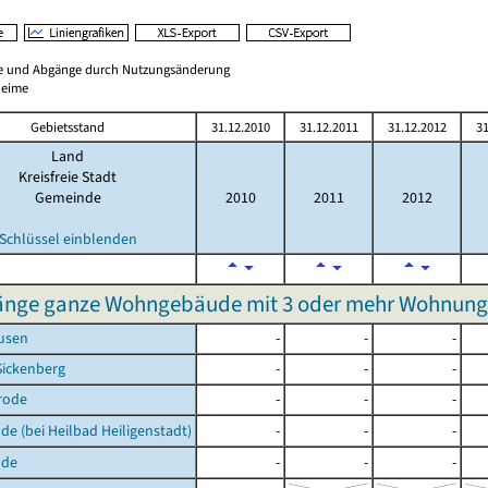
ge und Abgänge durch Nutzungsänderung
heime
Gebietsstand
31.12.2010
31.12.2011
31.12.2012
31
Land
Kreisfreie Stadt
Gemeinde
2010
2011
2012
Schlüssel einblenden
nge ganze Wohngebäude mit 3 oder mehr Wohnunge
usen
-
-
-
Sickenberg
-
-
-
rode
-
-
-
de (bei Heilbad Heiligenstadt)
-
-
-
lde
-
-
-