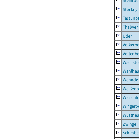
Steinrod
Stöckey
Tastung
Thalwen
Uder
Volkero
Vollenb
Wachste
Wahlhau
Wehnde
Weißenb
Wiesenfe
Wingero
Wüstheu
Zwinge
Schimbe