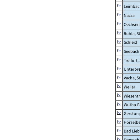
Leimbac
Nazza
Oechsen
Ruhla, S
Schleid
Seebach
Treffurt,
Unterbr
Vacha, S
Weilar
Wiesent
Wutha-F
Gerstun
Hörselbe
Bad Lieb
Krayenb