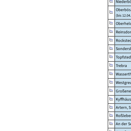
Niederb
Oberbös
(bis 12.0
Oberhel
Reinsdor
Rockste
Sonders
Topfsted
Trebra
Wassert
Westgre
Großeneh
Kyffhäus
Artern, 
Roßleben
An der S