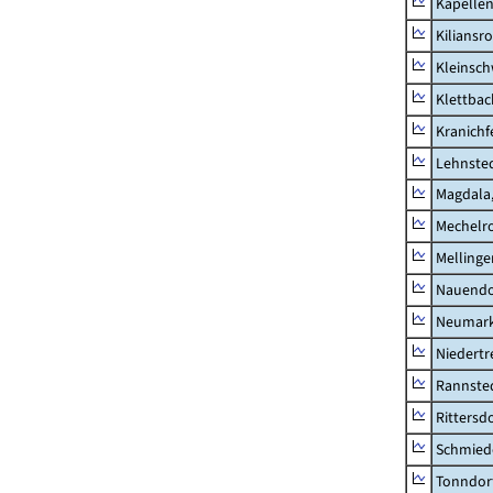
Kapellen
Kiliansr
Kleinsc
Klettbac
Kranichf
Lehnste
Magdala,
Mechelr
Mellinge
Nauendo
Neumark
Niedertr
Rannste
Rittersd
Schmied
Tonndor