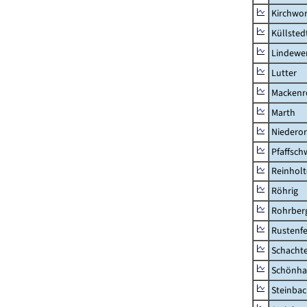
Kirchwor
Küllsted
Lindewe
Lutter
Mackenr
Marth
Niederor
Pfaffsc
Reinhol
Röhrig
Rohrber
Rustenf
Schacht
Schönha
Steinba