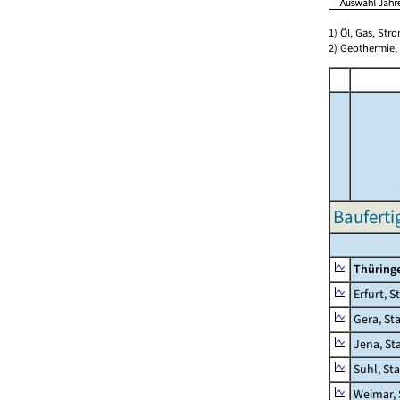
1) Öl, Gas, Stro
2) Geothermie,
Bauferti
Thüring
Erfurt, S
Gera, St
Jena, St
Suhl, St
Weimar, 