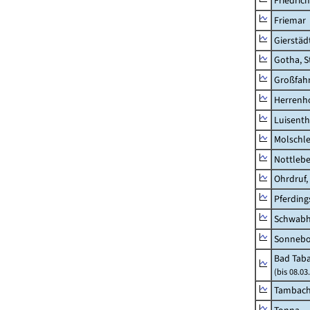
Friedric
Friemar
Gierstäd
Gotha, S
Großfah
Herrenh
Luisenth
Molschl
Nottleb
Ohrdruf,
Pferding
Schwab
Sonneb
Bad Taba
(bis 08.0
Tambach-