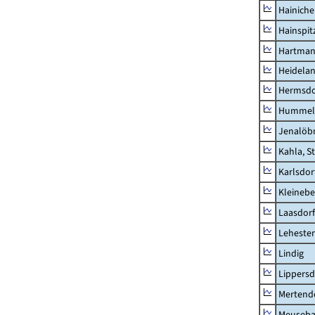
Hainich
Hainspit
Hartman
Heidela
Hermsdor
Hummel
Jenalöbn
Kahla, S
Karlsdor
Kleinebe
Laasdorf
Leheste
Lindig
Lippers
Mertend
Meuseb