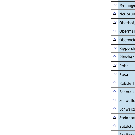
Meininge
Neubru
Oberhof,
Obermaß
Oberwei
Rippers
Ritsche
Rohr
Rosa
Roßdorf
Schmalka
Schwall
Schwarz
Steinbac
Sülzfeld
Brottero