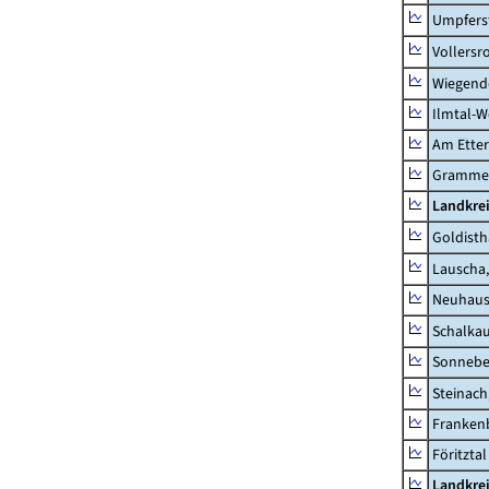
Umpfers
Vollersr
Wiegend
Ilmtal-W
Am Ette
Gramme
Landkre
Goldisth
Lauscha,
Neuhaus
Schalkau
Sonneber
Steinach
Frankenb
Föritztal
Landkrei