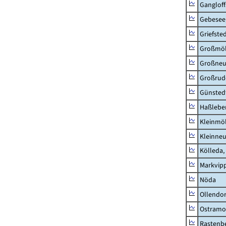
Ganglof
Gebesee,
Griefste
Großmö
Großne
Großrud
Günsted
Haßlebe
Kleinmö
Kleinne
Kölleda,
Markvip
Nöda
Ollendor
Ostramo
Rastenbe