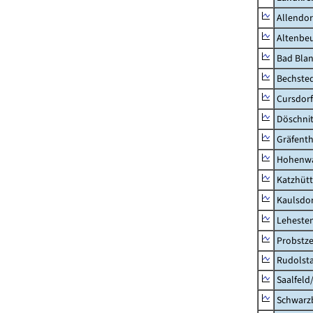
Allendor
Altenbe
Bad Blan
Bechste
Cursdorf
Döschni
Gräfenth
Hohenwa
Katzhüt
Kaulsdor
Lehesten
Probstze
Rudolsta
Saalfeld
Schwarz