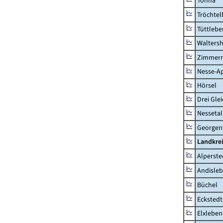
Tonna
Tröchtel
Tüttlebe
Waltersh
Zimmern
Nesse-Ap
Hörsel
Drei Gle
Nessetal
Georgen
Landkre
Alperste
Andisle
Büchel
Eckstedt
Elxleben