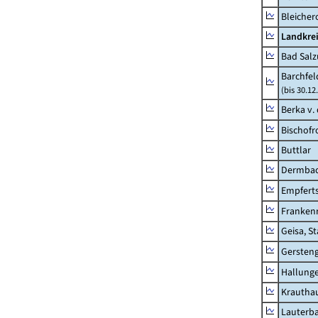
Bleicher
Landkrei
Bad Salz
Barchfe
(bis 30.12
Berka v. 
Bischofr
Buttlar
Dermba
Empfert
Franken
Geisa, S
Gersten
Hallung
Krautha
Lauterb