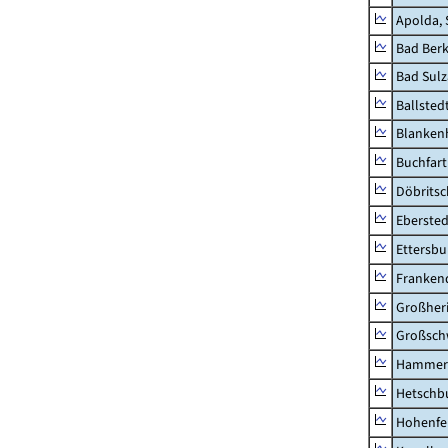
Apolda, 
Bad Berk
Bad Sulz
Ballsted
Blankenh
Buchfart
Döbrits
Ebersted
Ettersbu
Franken
Großher
Großsc
Hammer
Hetschb
Hohenfe