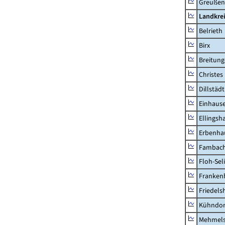
Greußen,
Landkre
Belrieth
Birx
Breitun
Christes
Dillstädt
Einhaus
Ellingsh
Erbenha
Fambac
Floh-Sel
Franken
Friedels
Kühndor
Mehmel