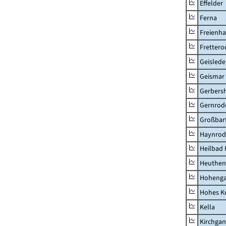
Effelder
Ferna
Freienh
Frettero
Geisled
Geismar
Gerbers
Gernrod
Großbart
Haynrod
Heilbad 
Heuthen
Hoheng
Hohes K
Kella
Kirchga