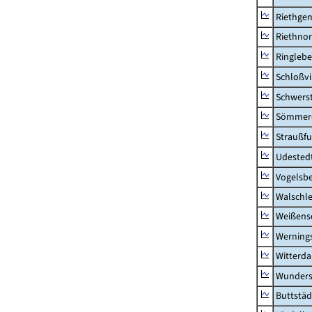
Riethge
Riethno
Ringleb
Schloßv
Schwers
Sömmerd
Straußfu
Udested
Vogelsb
Walschl
Weißense
Werning
Witterda
Wunders
Buttstäd