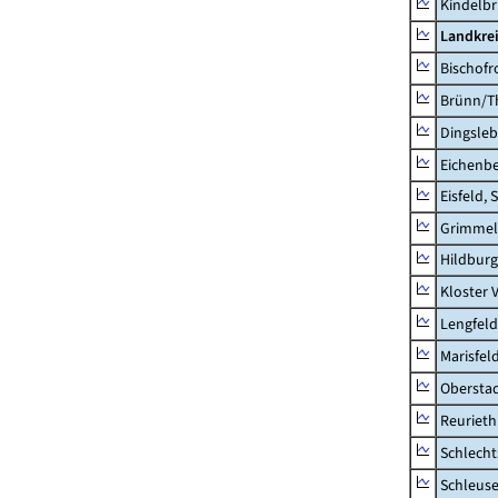
Kindelb
Landkre
Bischofr
Brünn/T
Dingsle
Eichenb
Eisfeld, 
Grimmel
Hildburg
Kloster 
Lengfeld
Marisfel
Obersta
Reurieth
Schlecht
Schleus