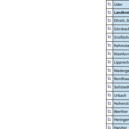
Uder
Landkre
Ellrich, 
Görsbac
Großloh
Kehmste
Kleinfur
Lipprec
Niederg
Nordhau
Sollsted
Urbach
Hohenst
Werther
Heringen
Harztor