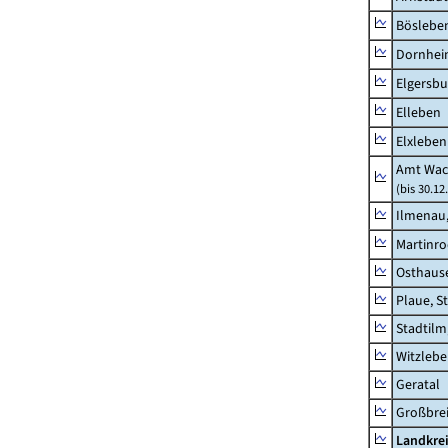
Böslebe
Dornhe
Elgersbu
Elleben
Elxleben
Amt Wac
(bis 30.12
Ilmenau,
Martinr
Osthaus
Plaue, S
Stadtilm
Witzleb
Geratal
Großbrei
Landkre