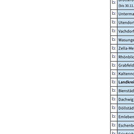
(bis 30.11
Unterma
Utendor
Vachdor
Wasunge
Zella-Me
Rhönbli
Grabfeld
Kaltenno
Landkre
Bienstäd
Dachwig
Döllstäd
Emlebe
Eschenb