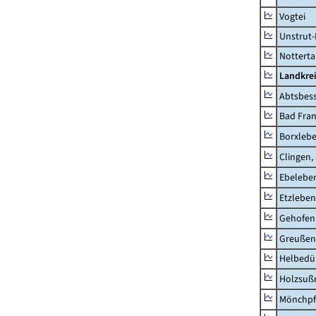
Vogtei
Unstrut-
Notterta
Landkrei
Abtsbes
Bad Fran
Borxleb
Clingen,
Ebeleben
Etzleben
Gehofen
Greußen,
Helbedü
Holzsuß
Mönchpfi