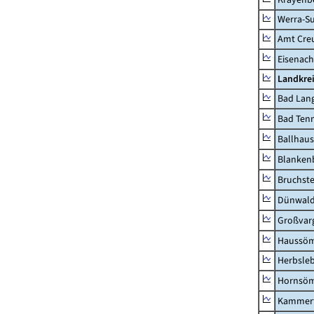
Werra-Su
Amt Creu
Eisenach
Landkrei
Bad Lang
Bad Tenn
Ballhau
Blanken
Bruchst
Dünwal
Großvar
Haussö
Herbsle
Hornsö
Kammerf