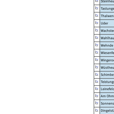
Steinhe
Tastung
Thalwen
Uder
Wachste
Wahlhau
Wehnde
Wiesenfe
Wingero
Wüstheu
Schimbe
Teistung
Leinefel
Am Ohm
Sonnens
Dingelst