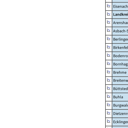
Eisenach
Landkrei
Arensha
Asbach-
Berlinge
Birkenfe
Bodenro
Bornhag
Brehme
Breitenw
Büttsted
Buhla
Burgwal
Dietzen
Ecklinge