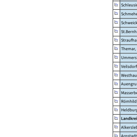
Schleusi
Schmeh
Schweic
St.Bernh
Straufha
Themar, 
Ummerst
Veilsdorf
Westhau
Auengr
Masserb
Römhild,
Heldburg
Landkrei
Alkersle
Arnstadt