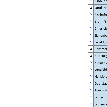
Kindelb
Landkre
Bischofr
Brünn/T
Dingsle
Eichenb
Eisfeld, 
Grimmel
Hildburg
Kloster 
Lengfeld
Marisfel
Obersta
Reurieth
Schlecht
Schleus