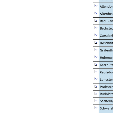
Allendor
Altenbe
Bad Blan
Bechste
Cursdorf
Döschni
Gräfenth
Hohenwa
Katzhüt
Kaulsdor
Lehesten
Probstze
Rudolsta
Saalfeld
Schwarz