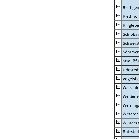
Riethge
Riethno
Ringleb
Schloßv
Schwers
Sömmerd
Straußfu
Udested
Vogelsb
Walschl
Weißense
Werning
Witterda
Wunders
Buttstäd