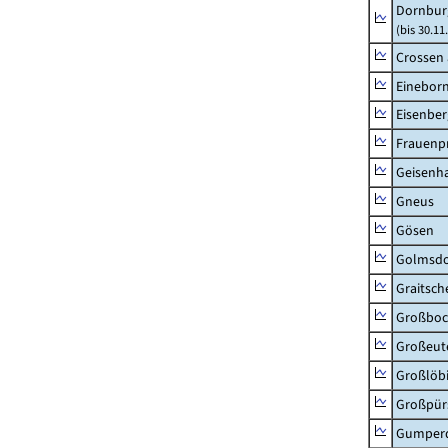
Dornbur
(bis 30.1
Crossen 
Einebor
Eisenber
Frauenpr
Geisenh
Gneus
Gösen
Golmsdo
Graitsch
Großboc
Großeut
Großlöb
Großpür
Gumper