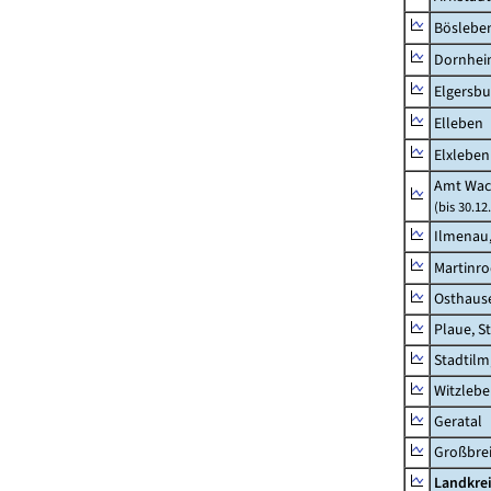
Böslebe
Dornhe
Elgersbu
Elleben
Elxleben
Amt Wac
(bis 30.12
Ilmenau,
Martinr
Osthaus
Plaue, S
Stadtilm
Witzleb
Geratal
Großbrei
Landkre