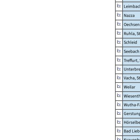
Leimbac
Nazza
Oechsen
Ruhla, S
Schleid
Seebach
Treffurt,
Unterbr
Vacha, S
Weilar
Wiesent
Wutha-F
Gerstun
Hörselbe
Bad Lieb
Krayenb