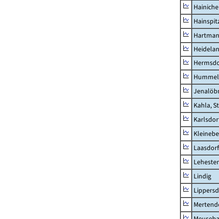
Hainich
Hainspit
Hartman
Heidela
Hermsdor
Hummel
Jenalöbn
Kahla, S
Karlsdor
Kleinebe
Laasdorf
Leheste
Lindig
Lippers
Mertend
Meuseb