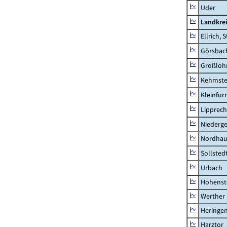
Uder
Landkre
Ellrich, 
Görsbac
Großloh
Kehmste
Kleinfur
Lipprec
Niederg
Nordhau
Sollsted
Urbach
Hohenst
Werther
Heringen
Harztor