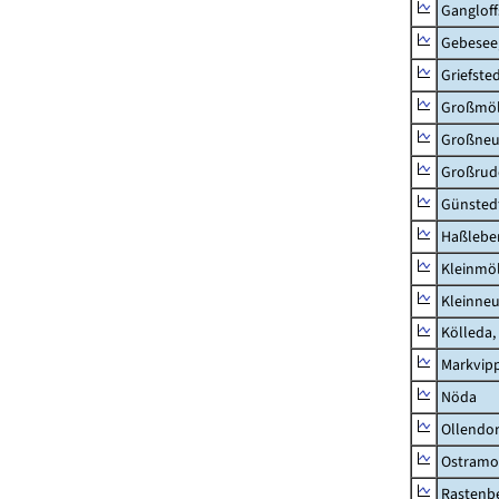
Ganglof
Gebesee,
Griefste
Großmö
Großne
Großrud
Günsted
Haßlebe
Kleinmö
Kleinne
Kölleda,
Markvip
Nöda
Ollendor
Ostramo
Rastenbe