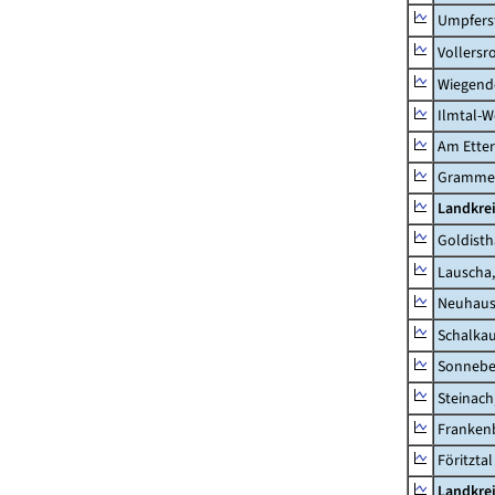
Umpfers
Vollersr
Wiegend
Ilmtal-W
Am Ette
Gramme
Landkre
Goldisth
Lauscha,
Neuhaus
Schalkau
Sonneber
Steinach
Frankenb
Föritztal
Landkrei