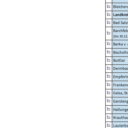
Bleicher
Landkrei
Bad Salz
Barchfe
(bis 30.12
Berka v. 
Bischofr
Buttlar
Dermba
Empfert
Franken
Geisa, S
Gersten
Hallung
Krautha
Lauterb