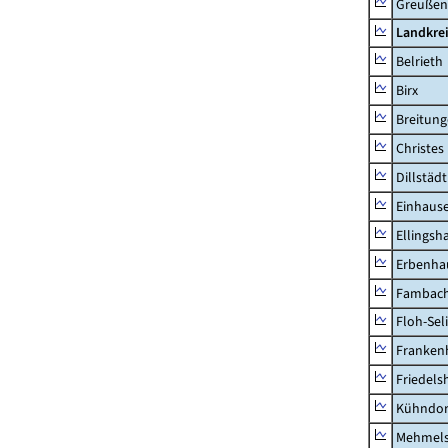
Greußen,
Landkre
Belrieth
Birx
Breitun
Christes
Dillstädt
Einhaus
Ellingsh
Erbenha
Fambac
Floh-Sel
Franken
Friedels
Kühndor
Mehmel