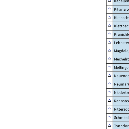
Kapellen
Kiliansr
Kleinsc
Klettbac
Kranichf
Lehnste
Magdala,
Mechelr
Mellinge
Nauendo
Neumark
Niedertr
Rannste
Rittersd
Schmied
Tonndor