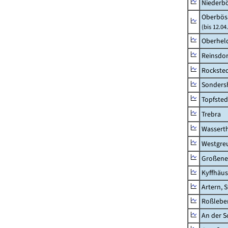
Niederb
Oberbös
(bis 12.0
Oberhel
Reinsdor
Rockste
Sonders
Topfsted
Trebra
Wassert
Westgre
Großeneh
Kyffhäus
Artern, 
Roßleben
An der S