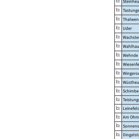
Steinhe
Tastung
Thalwen
Uder
Wachste
Wahlhau
Wehnde
Wiesenfe
Wingero
Wüstheu
Schimbe
Teistung
Leinefel
Am Ohm
Sonnens
Dingelst