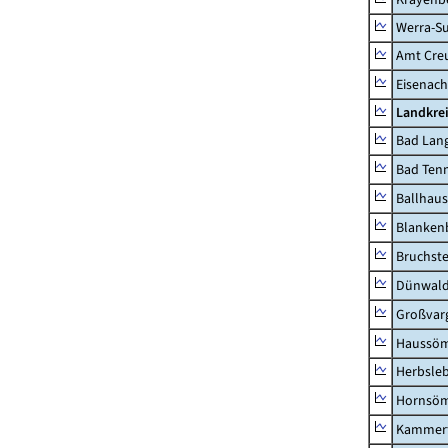
Werra-Su
Amt Creu
Eisenach
Landkrei
Bad Lang
Bad Tenn
Ballhau
Blanken
Bruchst
Dünwal
Großvar
Haussö
Herbsle
Hornsö
Kammerf