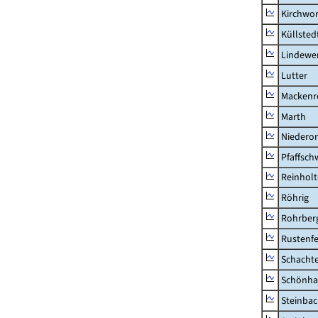
Kirchwor
Küllsted
Lindewe
Lutter
Mackenr
Marth
Niederor
Pfaffsc
Reinhol
Röhrig
Rohrber
Rustenf
Schacht
Schönha
Steinba