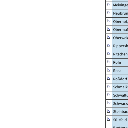
Meininge
Neubru
Oberhof,
Obermaß
Oberwei
Rippers
Ritsche
Rohr
Rosa
Roßdorf
Schmalka
Schwall
Schwarz
Steinbac
Sülzfeld
Brottero