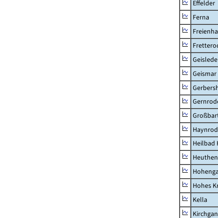
Effelder
Ferna
Freienh
Frettero
Geisled
Geismar
Gerbers
Gernrod
Großbart
Haynrod
Heilbad 
Heuthen
Hoheng
Hohes K
Kella
Kirchga