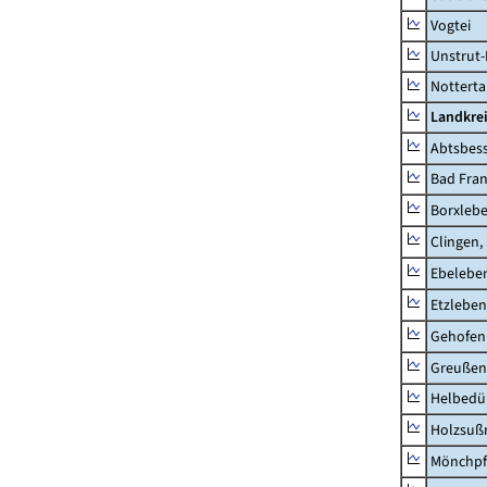
Vogtei
Unstrut-
Notterta
Landkrei
Abtsbes
Bad Fran
Borxleb
Clingen,
Ebeleben
Etzleben
Gehofen
Greußen,
Helbedü
Holzsuß
Mönchpfi