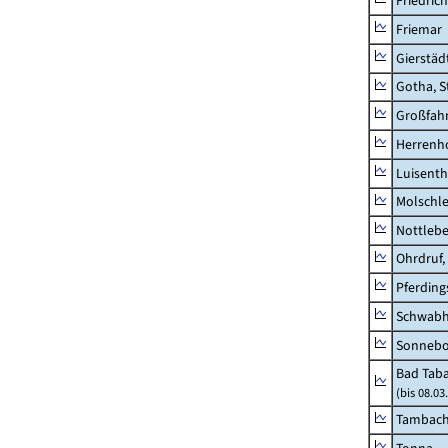
Friedric
Friemar
Gierstäd
Gotha, S
Großfah
Herrenh
Luisenth
Molschl
Nottleb
Ohrdruf,
Pferding
Schwab
Sonneb
Bad Taba
(bis 08.0
Tambach-