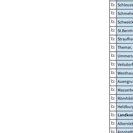
Schleusi
Schmeh
Schweic
St.Bernh
Straufha
Themar, 
Ummerst
Veilsdorf
Westhau
Auengr
Masserb
Römhild,
Heldburg
Landkrei
Alkersle
Arnstadt