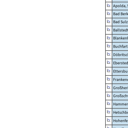
Apolda, 
Bad Berk
Bad Sulz
Ballsted
Blankenh
Buchfart
Döbrits
Ebersted
Ettersbu
Franken
Großher
Großsc
Hammer
Hetschb
Hohenfe