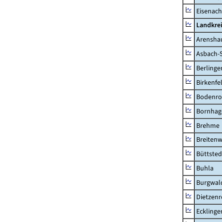
Eisenach
Landkrei
Arensha
Asbach-
Berlinge
Birkenfe
Bodenro
Bornhag
Brehme
Breitenw
Büttsted
Buhla
Burgwal
Dietzen
Ecklinge