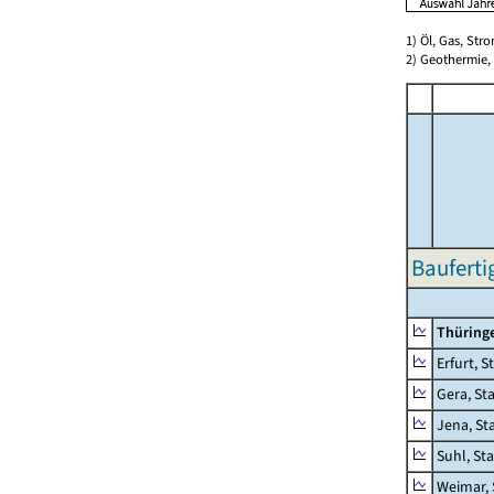
1) Öl, Gas, Stro
2) Geothermie,
Bauferti
Thüring
Erfurt, S
Gera, St
Jena, St
Suhl, St
Weimar, 