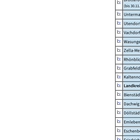
(bis 30.11
Unterma
Utendor
Vachdor
Wasunge
Zella-Me
Rhönbli
Grabfeld
Kaltenno
Landkre
Bienstäd
Dachwig
Döllstäd
Emlebe
Eschenb