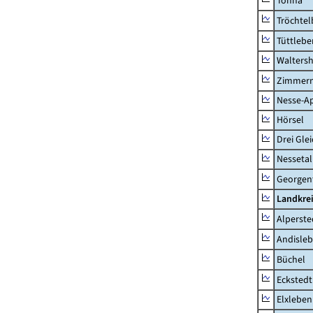
Tonna
Tröchtel
Tüttlebe
Waltersh
Zimmern
Nesse-Ap
Hörsel
Drei Gle
Nessetal
Georgen
Landkre
Alperste
Andisle
Büchel
Eckstedt
Elxleben