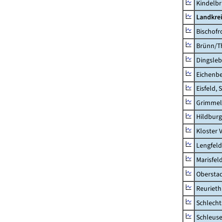
Kindelb
Landkre
Bischofr
Brünn/T
Dingsle
Eichenb
Eisfeld, 
Grimmel
Hildburg
Kloster 
Lengfeld
Marisfel
Obersta
Reurieth
Schlecht
Schleus