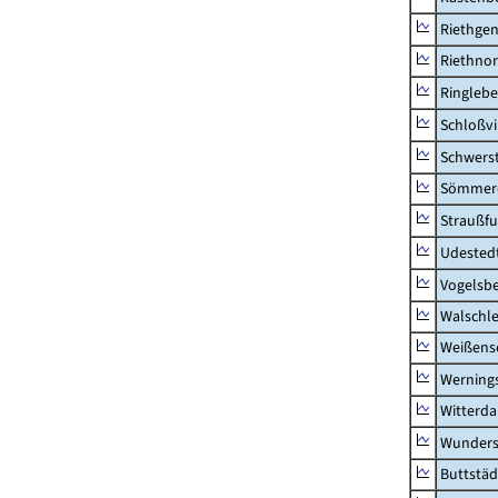
Riethge
Riethno
Ringleb
Schloßv
Schwers
Sömmerd
Straußfu
Udested
Vogelsb
Walschl
Weißense
Werning
Witterda
Wunders
Buttstäd