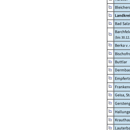
Bleicher
Landkrei
Bad Salz
Barchfe
(bis 30.12
Berka v. 
Bischofr
Buttlar
Dermba
Empfert
Franken
Geisa, S
Gersten
Hallung
Krautha
Lauterb