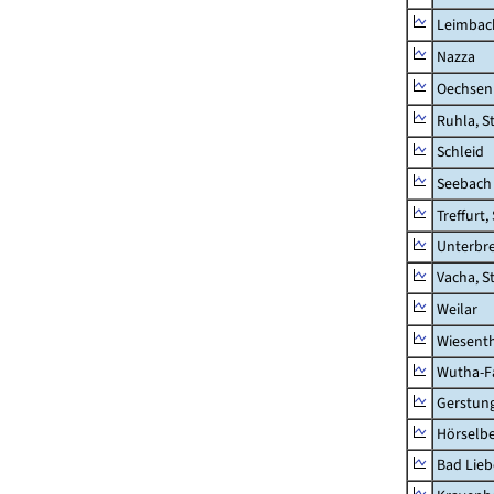
Leimbac
Nazza
Oechsen
Ruhla, S
Schleid
Seebach
Treffurt,
Unterbr
Vacha, S
Weilar
Wiesent
Wutha-F
Gerstun
Hörselbe
Bad Lieb