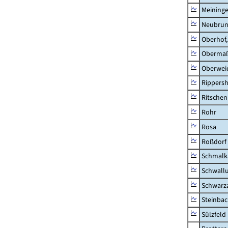
Meininge
Neubru
Oberhof,
Obermaß
Oberwei
Rippers
Ritsche
Rohr
Rosa
Roßdorf
Schmalka
Schwall
Schwarz
Steinbac
Sülzfeld