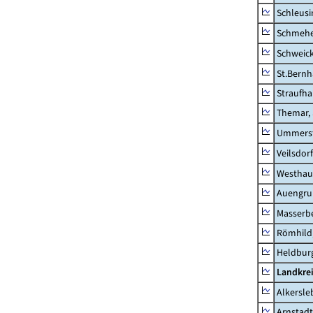
Schleusi
Schmeh
Schweic
St.Bernh
Straufha
Themar, 
Ummerst
Veilsdorf
Westhau
Auengr
Masserb
Römhild,
Heldburg
Landkrei
Alkersle
Arnstadt