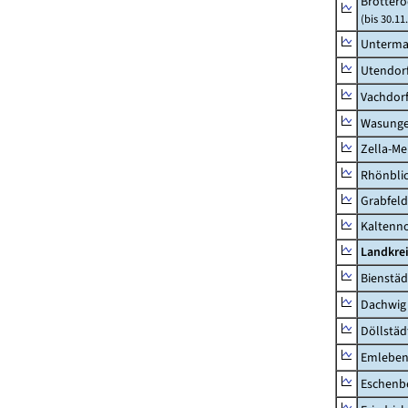
Brottero
(bis 30.11
Unterma
Utendor
Vachdor
Wasunge
Zella-Me
Rhönbli
Grabfeld
Kaltenno
Landkre
Bienstäd
Dachwig
Döllstäd
Emlebe
Eschenb