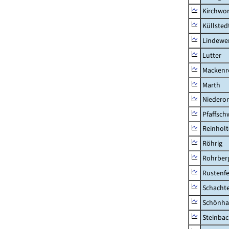
Kirchwor
Küllsted
Lindewe
Lutter
Mackenr
Marth
Niederor
Pfaffsc
Reinhol
Röhrig
Rohrber
Rustenf
Schacht
Schönha
Steinba