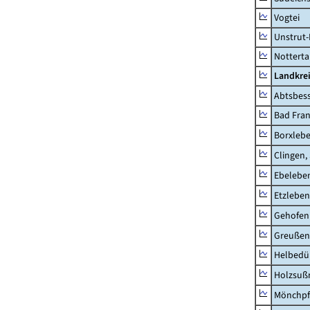
Vogtei
Unstrut-
Notterta
Landkrei
Abtsbes
Bad Fran
Borxleb
Clingen,
Ebeleben
Etzleben
Gehofen
Greußen,
Helbedü
Holzsuß
Mönchpfi