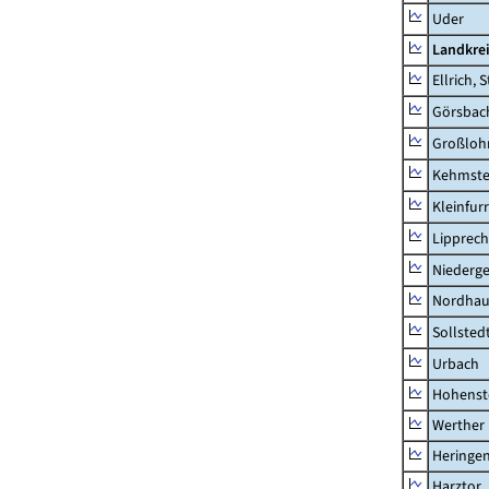
Uder
Landkre
Ellrich, 
Görsbac
Großloh
Kehmste
Kleinfur
Lipprec
Niederg
Nordhau
Sollsted
Urbach
Hohenst
Werther
Heringen
Harztor