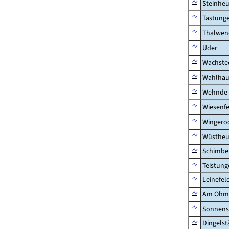
Steinhe
Tastung
Thalwen
Uder
Wachste
Wahlhau
Wehnde
Wiesenfe
Wingero
Wüstheu
Schimbe
Teistung
Leinefel
Am Ohm
Sonnens
Dingelst