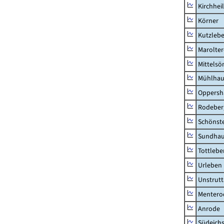
Kirchhei
Körner
Kutzleb
Marolte
Mittels
Mühlhau
Oppersh
Rodeber
Schönst
Sundha
Tottlebe
Urleben
Unstrutt
Mentero
Anrode
Südeichs