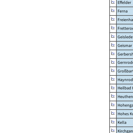
Effelder
Ferna
Freienh
Frettero
Geisled
Geismar
Gerbers
Gernrod
Großbart
Haynrod
Heilbad 
Heuthen
Hoheng
Hohes K
Kella
Kirchga