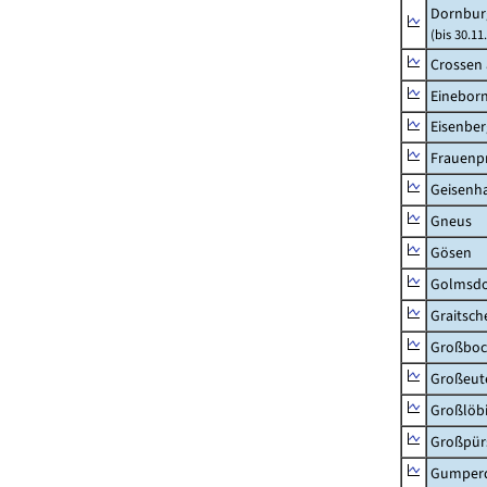
Dornbur
(bis 30.1
Crossen 
Einebor
Eisenber
Frauenpr
Geisenh
Gneus
Gösen
Golmsdo
Graitsch
Großboc
Großeut
Großlöb
Großpür
Gumper