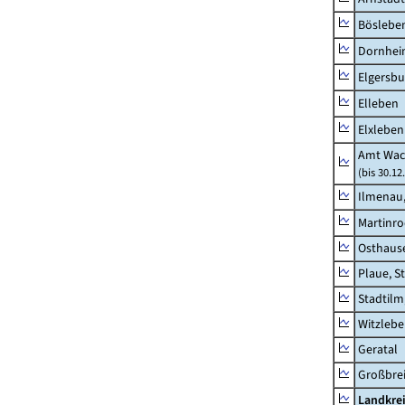
Böslebe
Dornhe
Elgersbu
Elleben
Elxleben
Amt Wac
(bis 30.12
Ilmenau,
Martinr
Osthaus
Plaue, S
Stadtilm
Witzleb
Geratal
Großbrei
Landkre