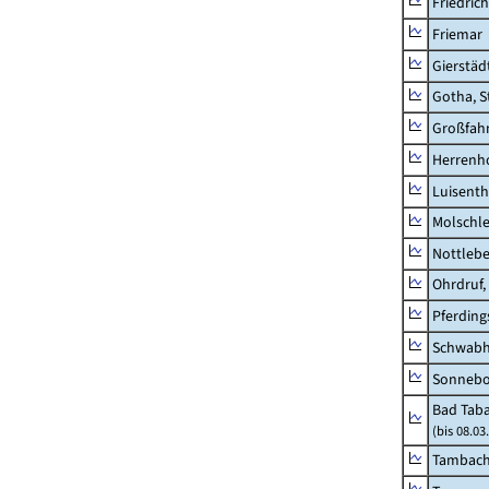
Friedric
Friemar
Gierstäd
Gotha, S
Großfah
Herrenh
Luisenth
Molschl
Nottleb
Ohrdruf,
Pferding
Schwab
Sonneb
Bad Taba
(bis 08.0
Tambach-