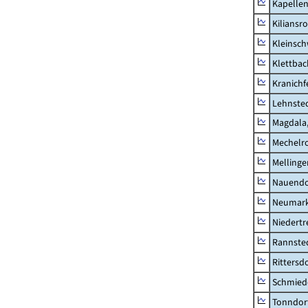
Kapellen
Kiliansr
Kleinsc
Klettbac
Kranichf
Lehnste
Magdala,
Mechelr
Mellinge
Nauendo
Neumark
Niedertr
Rannste
Rittersd
Schmied
Tonndor