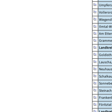
Umpfers
Vollersr
Wiegend
Ilmtal-W
Am Ette
Gramme
Landkre
Goldisth
Lauscha,
Neuhaus
Schalkau
Sonneber
Steinach
Frankenb
Föritztal
Landkrei