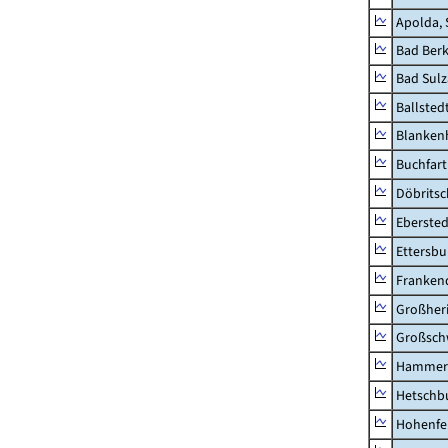
Apolda, 
Bad Berk
Bad Sulz
Ballsted
Blankenh
Buchfart
Döbrits
Ebersted
Ettersbu
Franken
Großher
Großsc
Hammer
Hetschb
Hohenfe