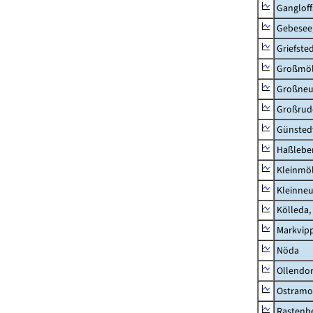
Ganglof
Gebesee,
Griefste
Großmö
Großne
Großrud
Günsted
Haßlebe
Kleinmö
Kleinne
Kölleda,
Markvip
Nöda
Ollendor
Ostramo
Rastenbe