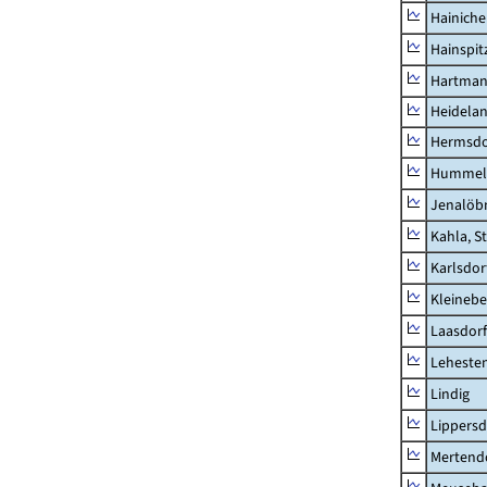
Hainich
Hainspit
Hartman
Heidela
Hermsdor
Hummel
Jenalöbn
Kahla, S
Karlsdor
Kleinebe
Laasdorf
Leheste
Lindig
Lippers
Mertend