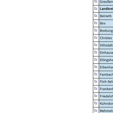
Greußen,
Landkre
Belrieth
Birx
Breitun
Christes
Dillstädt
Einhaus
Ellingsh
Erbenha
Fambac
Floh-Sel
Franken
Friedels
Kühndor
Mehmel