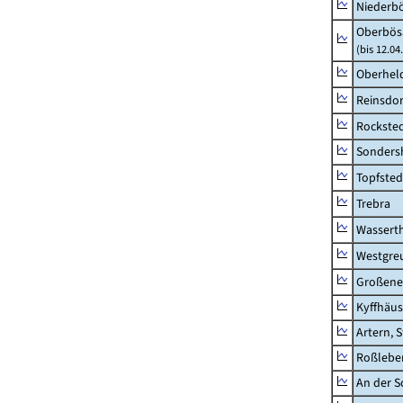
Niederb
Oberbös
(bis 12.0
Oberhel
Reinsdor
Rockste
Sonders
Topfsted
Trebra
Wassert
Westgre
Großeneh
Kyffhäus
Artern, 
Roßleben
An der S