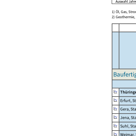
1) Öl, Gas, Stro
2) Geothermie,
Bauferti
Thüring
Erfurt, S
Gera, St
Jena, St
Suhl, St
Weimar, 