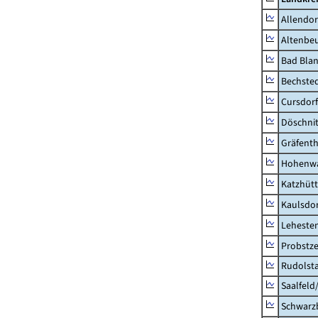
Allendor
Altenbe
Bad Blan
Bechste
Cursdorf
Döschni
Gräfenth
Hohenwa
Katzhüt
Kaulsdor
Lehesten
Probstze
Rudolsta
Saalfeld
Schwarz