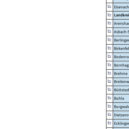
Eisenach
Landkrei
Arensha
Asbach-
Berlinge
Birkenfe
Bodenro
Bornhag
Brehme
Breitenw
Büttsted
Buhla
Burgwal
Dietzen
Ecklinge