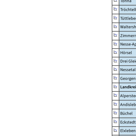
Tonna
Tröchtel
Tüttlebe
Waltersh
Zimmern
Nesse-Ap
Hörsel
Drei Gle
Nessetal
Georgen
Landkre
Alperste
Andisle
Büchel
Eckstedt
Elxleben