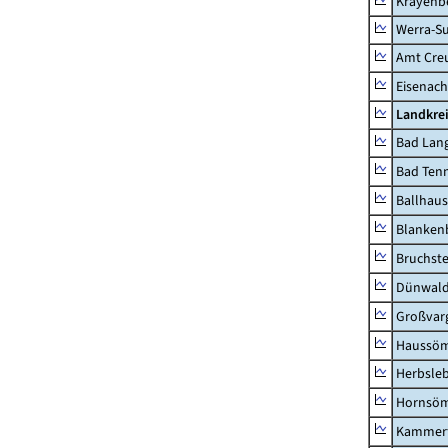
Krayenb
Werra-Su
Amt Creu
Eisenach
Landkrei
Bad Lang
Bad Tenn
Ballhau
Blanken
Bruchst
Dünwal
Großvar
Haussö
Herbsle
Hornsö
Kammerf