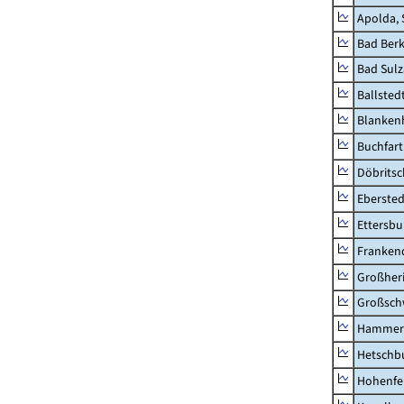
Apolda, 
Bad Berk
Bad Sulz
Ballsted
Blankenh
Buchfart
Döbrits
Ebersted
Ettersbu
Franken
Großher
Großsc
Hammer
Hetschb
Hohenfe