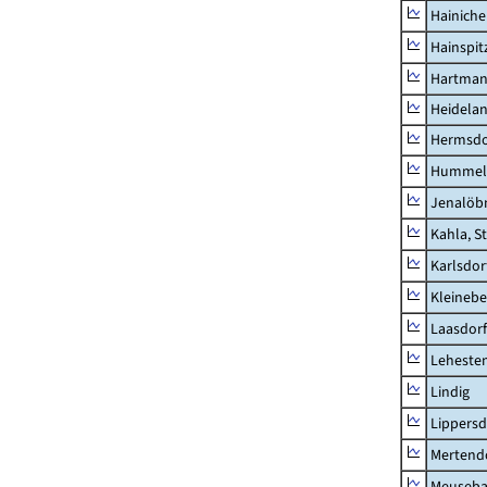
Hainich
Hainspit
Hartman
Heidela
Hermsdor
Hummel
Jenalöbn
Kahla, S
Karlsdor
Kleinebe
Laasdorf
Leheste
Lindig
Lippers
Mertend
Meuseb