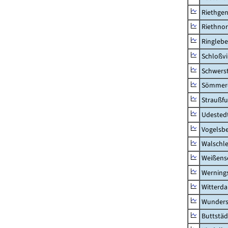
Riethge
Riethno
Ringleb
Schloßv
Schwers
Sömmerd
Straußfu
Udested
Vogelsb
Walschl
Weißense
Werning
Witterda
Wunders
Buttstäd