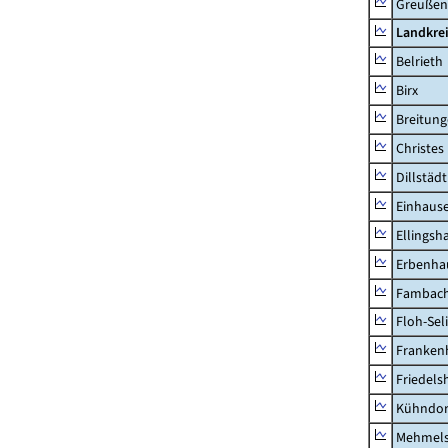
Greußen,
Landkre
Belrieth
Birx
Breitun
Christes
Dillstädt
Einhaus
Ellingsh
Erbenha
Fambac
Floh-Sel
Franken
Friedels
Kühndor
Mehmel