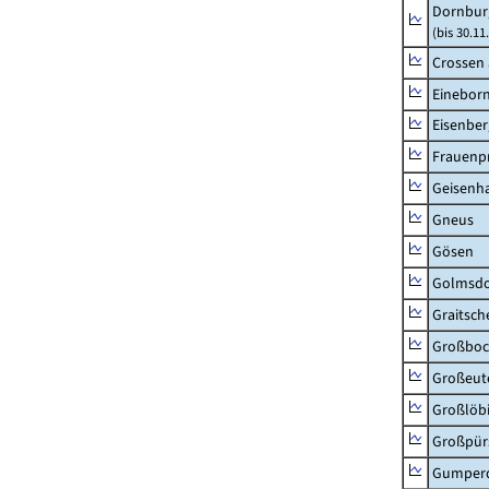
Dornbur
(bis 30.1
Crossen 
Einebor
Eisenber
Frauenpr
Geisenh
Gneus
Gösen
Golmsdo
Graitsch
Großboc
Großeut
Großlöb
Großpür
Gumper