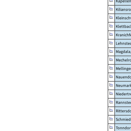
Kapellen
Kiliansr
Kleinsc
Klettbac
Kranichf
Lehnste
Magdala,
Mechelr
Mellinge
Nauendo
Neumark
Niedertr
Rannste
Rittersd
Schmied
Tonndor