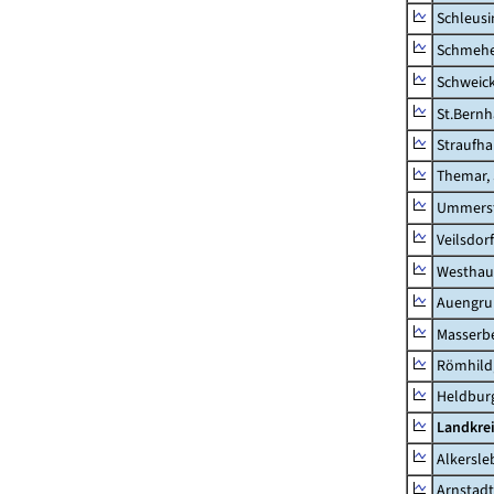
Schleusi
Schmeh
Schweic
St.Bernh
Straufha
Themar, 
Ummerst
Veilsdorf
Westhau
Auengr
Masserb
Römhild,
Heldburg
Landkrei
Alkersle
Arnstadt