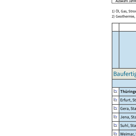
1) Öl, Gas, Stro
2) Geothermie,
Bauferti
Thüring
Erfurt, S
Gera, St
Jena, St
Suhl, St
Weimar, 