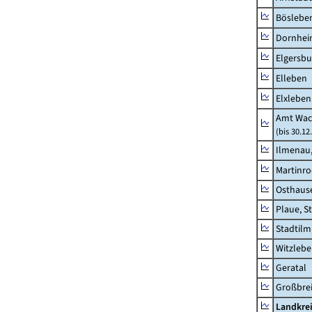
Böslebe
Dornhe
Elgersbu
Elleben
Elxleben
Amt Wac
(bis 30.12
Ilmenau,
Martinr
Osthaus
Plaue, S
Stadtilm
Witzleb
Geratal
Großbrei
Landkre