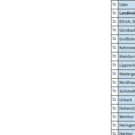
Uder
Landkre
Ellrich, 
Görsbac
Großloh
Kehmste
Kleinfur
Lipprec
Niederg
Nordhau
Sollsted
Urbach
Hohenst
Werther
Heringen
Harztor