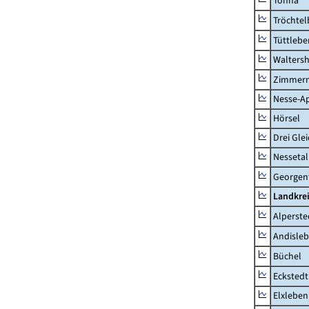
Tonna
Tröchtel
Tüttlebe
Waltersh
Zimmern
Nesse-Ap
Hörsel
Drei Gle
Nessetal
Georgen
Landkre
Alperste
Andisle
Büchel
Eckstedt
Elxleben