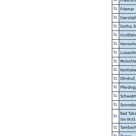
Friedric
Friemar
Gierstäd
Gotha, S
Großfah
Herrenh
Luisenth
Molschl
Nottleb
Ohrdruf,
Pferding
Schwab
Sonneb
Bad Taba
(bis 08.0
Tambach-