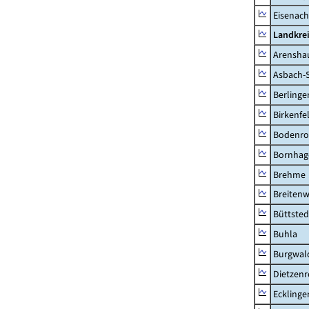
Eisenach
Landkrei
Arensha
Asbach-
Berlinge
Birkenfe
Bodenro
Bornhag
Brehme
Breitenw
Büttsted
Buhla
Burgwal
Dietzen
Ecklinge