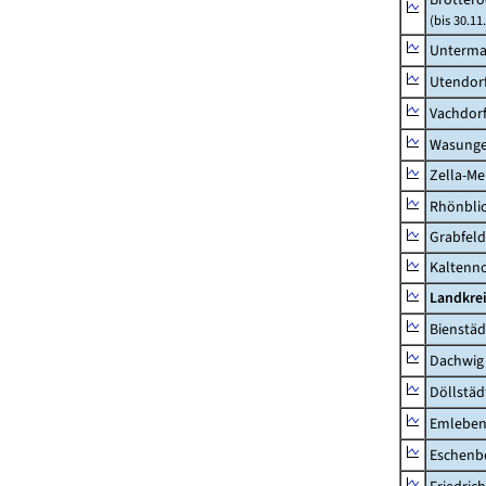
(bis 30.11
Unterma
Utendor
Vachdor
Wasunge
Zella-Me
Rhönbli
Grabfeld
Kaltenno
Landkre
Bienstäd
Dachwig
Döllstäd
Emlebe
Eschenb