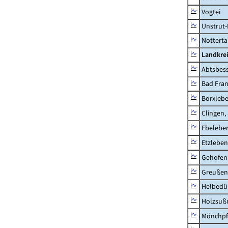
Vogtei
Unstrut-
Notterta
Landkrei
Abtsbes
Bad Fran
Borxleb
Clingen,
Ebeleben
Etzleben
Gehofen
Greußen,
Helbedü
Holzsuß
Mönchpfi