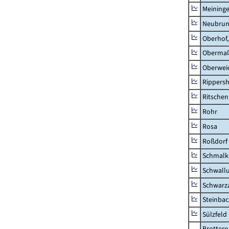
Meininge
Neubru
Oberhof,
Obermaß
Oberwei
Rippers
Ritsche
Rohr
Rosa
Roßdorf
Schmalka
Schwall
Schwarz
Steinbac
Sülzfeld
Brottero