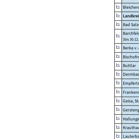
Bleicher
Landkrei
Bad Salz
Barchfe
(bis 30.12
Berka v. 
Bischofr
Buttlar
Dermba
Empfert
Franken
Geisa, S
Gersten
Hallung
Krautha
Lauterb