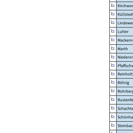
Kirchwor
Küllsted
Lindewe
Lutter
Mackenr
Marth
Niederor
Pfaffsc
Reinhol
Röhrig
Rohrber
Rustenf
Schacht
Schönha
Steinba