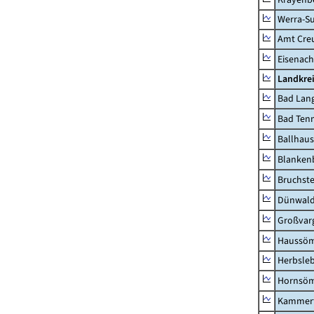
Werra-Su
Amt Creu
Eisenach
Landkrei
Bad Lang
Bad Tenn
Ballhau
Blanken
Bruchst
Dünwal
Großvar
Haussö
Herbsle
Hornsö
Kammerf