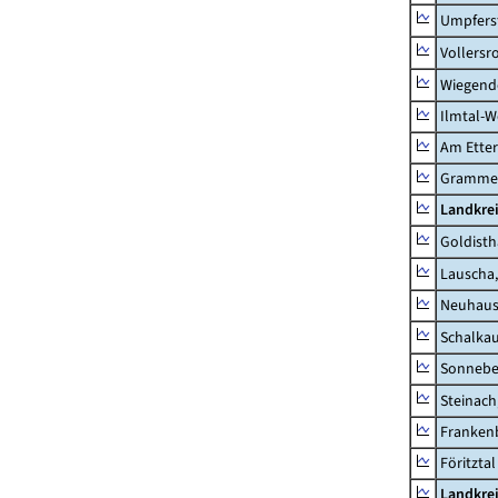
Umpfers
Vollersr
Wiegend
Ilmtal-W
Am Ette
Gramme
Landkre
Goldisth
Lauscha,
Neuhaus
Schalkau
Sonneber
Steinach
Frankenb
Föritztal
Landkrei