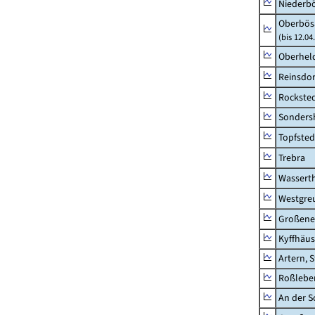
Niederb
Oberbös
(bis 12.0
Oberhel
Reinsdor
Rockste
Sonders
Topfsted
Trebra
Wassert
Westgre
Großeneh
Kyffhäus
Artern, 
Roßleben
An der S