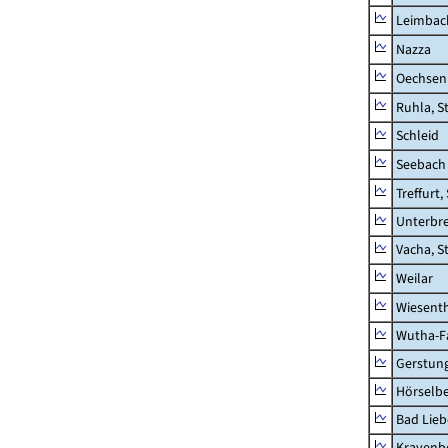
Leimbac
Nazza
Oechsen
Ruhla, S
Schleid
Seebach
Treffurt,
Unterbr
Vacha, S
Weilar
Wiesent
Wutha-F
Gerstun
Hörselbe
Bad Lieb
Krayenb