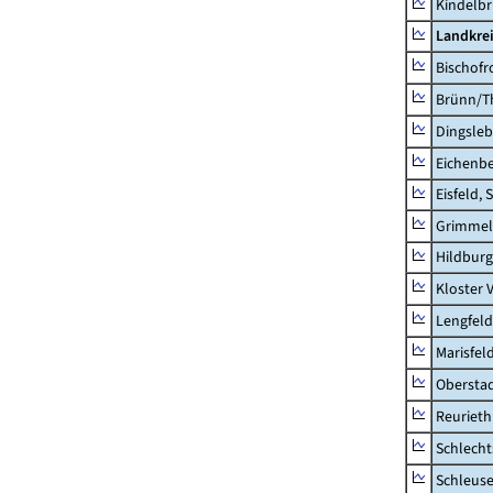
Kindelb
Landkre
Bischofr
Brünn/T
Dingsle
Eichenb
Eisfeld, 
Grimmel
Hildburg
Kloster 
Lengfeld
Marisfel
Obersta
Reurieth
Schlecht
Schleus