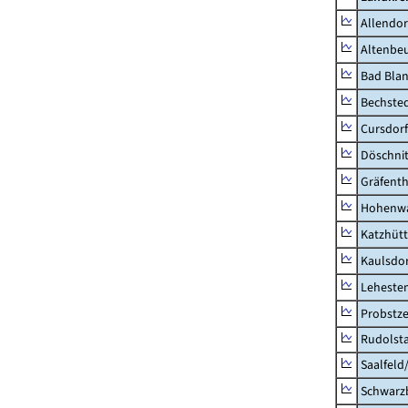
Allendor
Altenbe
Bad Blan
Bechste
Cursdorf
Döschni
Gräfenth
Hohenwa
Katzhüt
Kaulsdor
Lehesten
Probstze
Rudolsta
Saalfeld
Schwarz