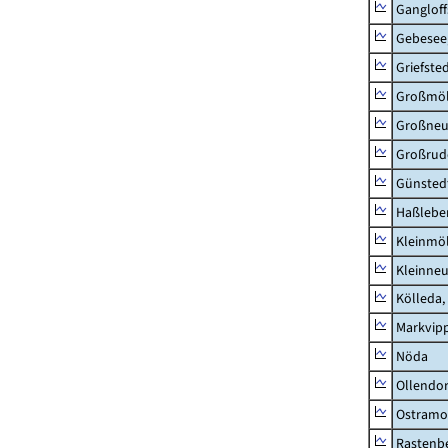
Ganglof
Gebesee,
Griefste
Großmö
Großne
Großrud
Günsted
Haßlebe
Kleinmö
Kleinne
Kölleda,
Markvip
Nöda
Ollendor
Ostramo
Rastenbe