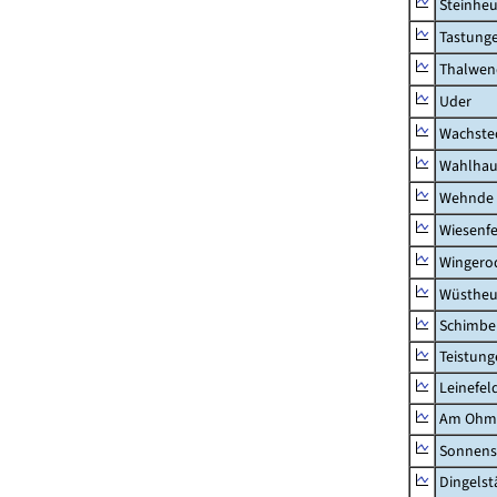
Steinhe
Tastung
Thalwen
Uder
Wachste
Wahlhau
Wehnde
Wiesenfe
Wingero
Wüstheu
Schimbe
Teistung
Leinefel
Am Ohm
Sonnens
Dingelst