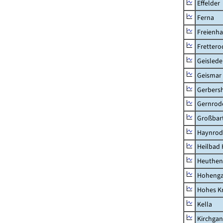
Effelder
Ferna
Freienh
Frettero
Geisled
Geismar
Gerbers
Gernrod
Großbart
Haynrod
Heilbad 
Heuthen
Hoheng
Hohes K
Kella
Kirchga