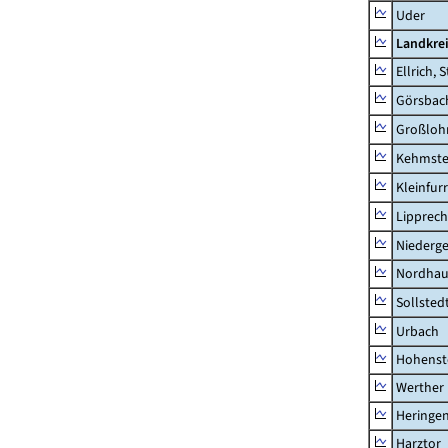
Uder
Landkre
Ellrich, 
Görsbac
Großloh
Kehmste
Kleinfur
Lipprec
Niederg
Nordhau
Sollsted
Urbach
Hohenst
Werther
Heringen
Harztor