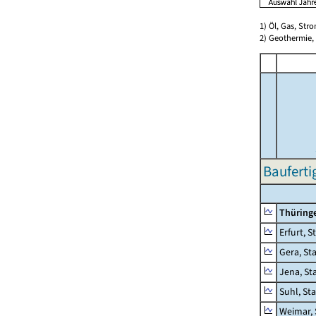
1) Öl, Gas, Stro
2) Geothermie,
Bauferti
Thüring
Erfurt, S
Gera, St
Jena, St
Suhl, St
Weimar, 