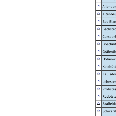
Allendor
Altenbe
Bad Blan
Bechste
Cursdorf
Döschni
Gräfenth
Hohenwa
Katzhüt
Kaulsdor
Lehesten
Probstze
Rudolsta
Saalfeld
Schwarz