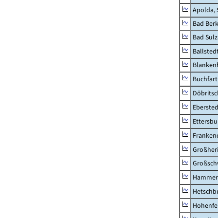
Apolda, 
Bad Berk
Bad Sulz
Ballsted
Blankenh
Buchfart
Döbrits
Ebersted
Ettersbu
Franken
Großher
Großsc
Hammer
Hetschb
Hohenfe