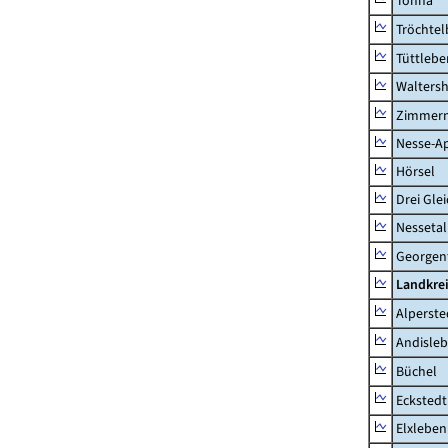
Tonna
Tröchtel
Tüttlebe
Waltersh
Zimmern
Nesse-Ap
Hörsel
Drei Gle
Nessetal
Georgen
Landkre
Alperste
Andisle
Büchel
Eckstedt
Elxleben