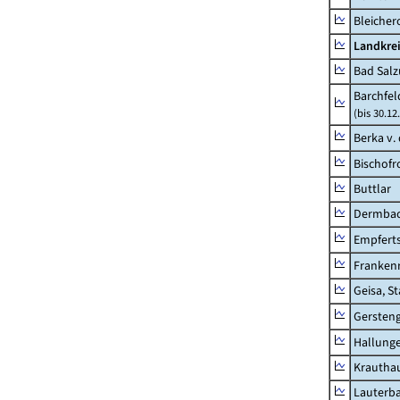
Bleicher
Landkrei
Bad Salz
Barchfe
(bis 30.12
Berka v. 
Bischofr
Buttlar
Dermba
Empfert
Franken
Geisa, S
Gersten
Hallung
Krautha
Lauterb