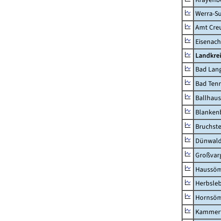
Werra-Su
Amt Creu
Eisenach
Landkrei
Bad Lang
Bad Tenn
Ballhau
Blanken
Bruchst
Dünwal
Großvar
Haussö
Herbsle
Hornsö
Kammerf