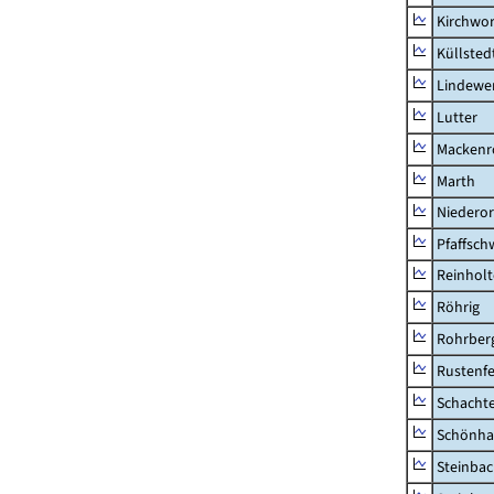
Kirchwor
Küllsted
Lindewe
Lutter
Mackenr
Marth
Niederor
Pfaffsc
Reinhol
Röhrig
Rohrber
Rustenf
Schacht
Schönha
Steinba