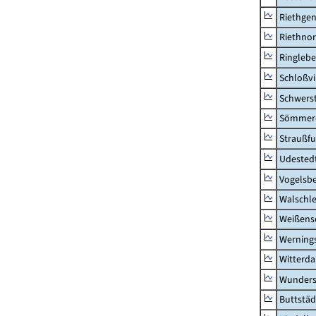
Riethge
Riethno
Ringleb
Schloßv
Schwers
Sömmerd
Straußfu
Udested
Vogelsb
Walschl
Weißense
Werning
Witterda
Wunders
Buttstäd