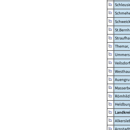
Schleusi
Schmeh
Schweic
St.Bernh
Straufha
Themar, 
Ummerst
Veilsdorf
Westhau
Auengr
Masserb
Römhild,
Heldburg
Landkrei
Alkersle
Arnstadt