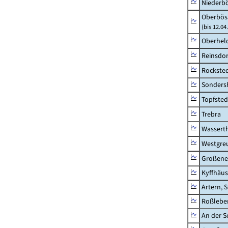
Niederb
Oberbös
(bis 12.0
Oberhel
Reinsdor
Rockste
Sonders
Topfsted
Trebra
Wassert
Westgre
Großeneh
Kyffhäus
Artern, 
Roßleben
An der S