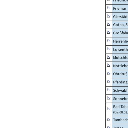
Friedric
Friemar
Gierstäd
Gotha, S
Großfah
Herrenh
Luisenth
Molschl
Nottleb
Ohrdruf,
Pferding
Schwab
Sonneb
Bad Taba
(bis 08.0
Tambach-