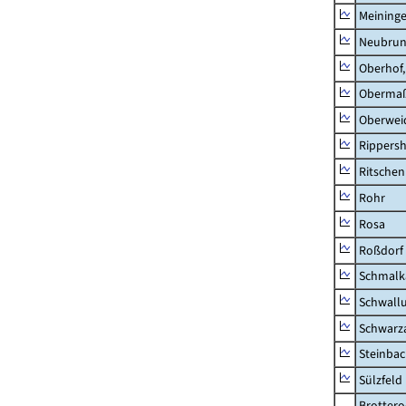
Meininge
Neubru
Oberhof,
Obermaß
Oberwei
Rippers
Ritsche
Rohr
Rosa
Roßdorf
Schmalka
Schwall
Schwarz
Steinbac
Sülzfeld
Brottero