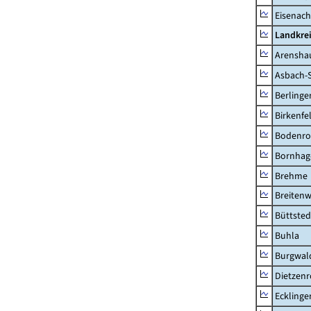
Eisenach
Landkrei
Arensha
Asbach-
Berlinge
Birkenfe
Bodenro
Bornhag
Brehme
Breitenw
Büttsted
Buhla
Burgwal
Dietzen
Ecklinge