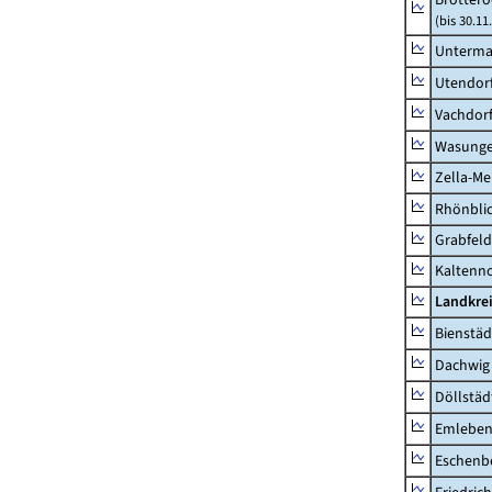
(bis 30.11
Unterma
Utendor
Vachdor
Wasunge
Zella-Me
Rhönbli
Grabfeld
Kaltenno
Landkre
Bienstäd
Dachwig
Döllstäd
Emlebe
Eschenb