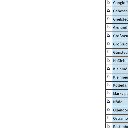
Ganglof
Gebesee,
Griefste
Großmö
Großne
Großrud
Günsted
Haßlebe
Kleinmö
Kleinne
Kölleda,
Markvip
Nöda
Ollendor
Ostramo
Rastenbe