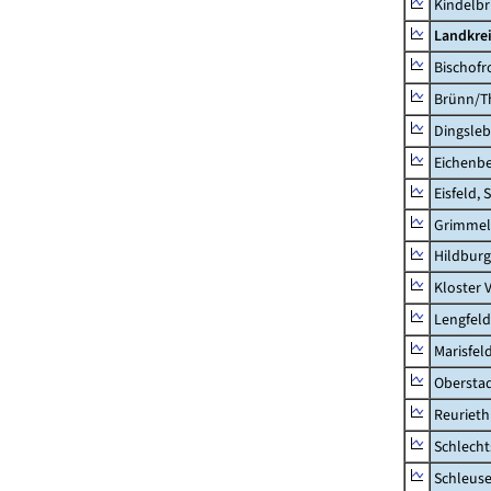
Kindelb
Landkre
Bischofr
Brünn/T
Dingsle
Eichenb
Eisfeld, 
Grimmel
Hildburg
Kloster 
Lengfeld
Marisfel
Obersta
Reurieth
Schlecht
Schleus