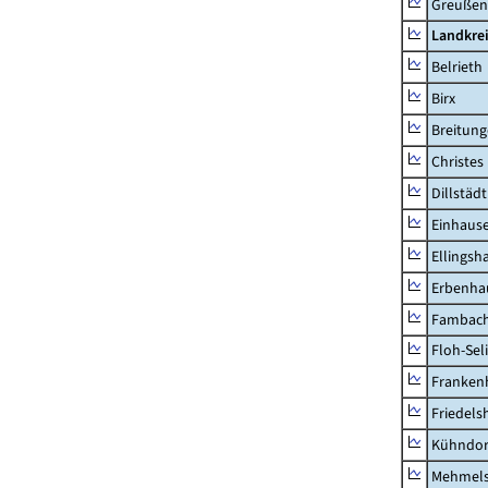
Greußen,
Landkre
Belrieth
Birx
Breitun
Christes
Dillstädt
Einhaus
Ellingsh
Erbenha
Fambac
Floh-Sel
Franken
Friedels
Kühndor
Mehmel