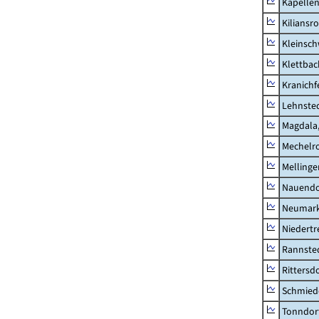
Kapellen
Kiliansr
Kleinsc
Klettbac
Kranichf
Lehnste
Magdala,
Mechelr
Mellinge
Nauendo
Neumark
Niedertr
Rannste
Rittersd
Schmied
Tonndor