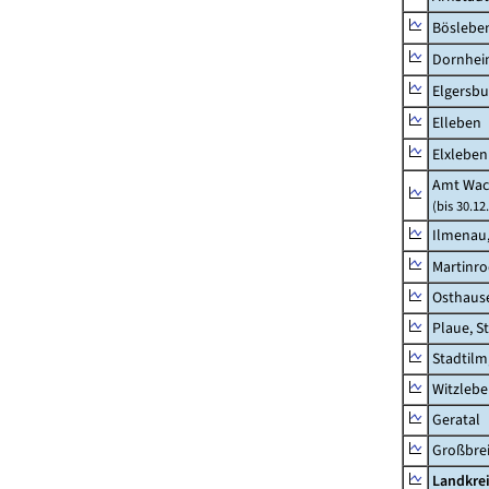
Böslebe
Dornhe
Elgersbu
Elleben
Elxleben
Amt Wac
(bis 30.12
Ilmenau,
Martinr
Osthaus
Plaue, S
Stadtilm
Witzleb
Geratal
Großbrei
Landkre