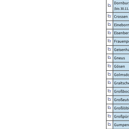
Dornbur
(bis 30.1
Crossen 
Einebor
Eisenber
Frauenpr
Geisenh
Gneus
Gösen
Golmsdo
Graitsch
Großboc
Großeut
Großlöb
Großpür
Gumper