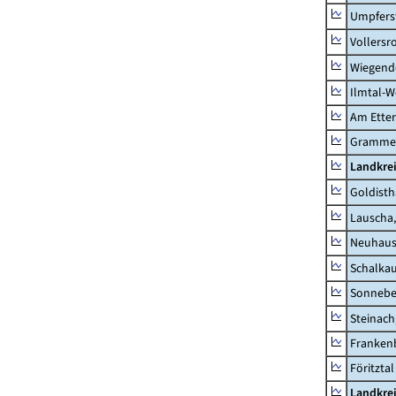
Umpfers
Vollersr
Wiegend
Ilmtal-W
Am Ette
Gramme
Landkre
Goldisth
Lauscha,
Neuhaus
Schalkau
Sonneber
Steinach
Frankenb
Föritztal
Landkrei