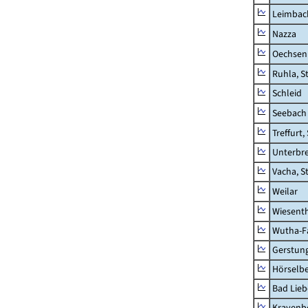
Leimbac
Nazza
Oechsen
Ruhla, S
Schleid
Seebach
Treffurt,
Unterbr
Vacha, S
Weilar
Wiesent
Wutha-F
Gerstun
Hörselbe
Bad Lieb
Krayenb