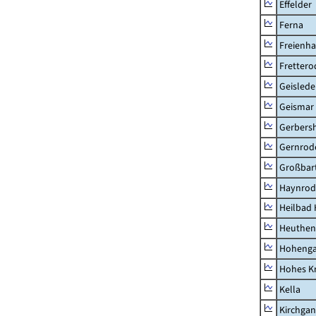
Effelder
Ferna
Freienh
Frettero
Geisled
Geismar
Gerbers
Gernrod
Großbart
Haynrod
Heilbad 
Heuthen
Hoheng
Hohes K
Kella
Kirchga