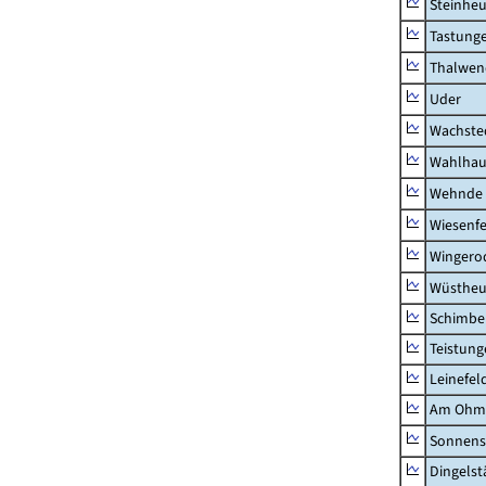
Steinhe
Tastung
Thalwen
Uder
Wachste
Wahlhau
Wehnde
Wiesenfe
Wingero
Wüstheu
Schimbe
Teistung
Leinefel
Am Ohm
Sonnens
Dingelst