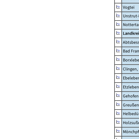
Vogtei
Unstrut-
Notterta
Landkrei
Abtsbes
Bad Fran
Borxleb
Clingen,
Ebeleben
Etzleben
Gehofen
Greußen,
Helbedü
Holzsuß
Mönchpfi