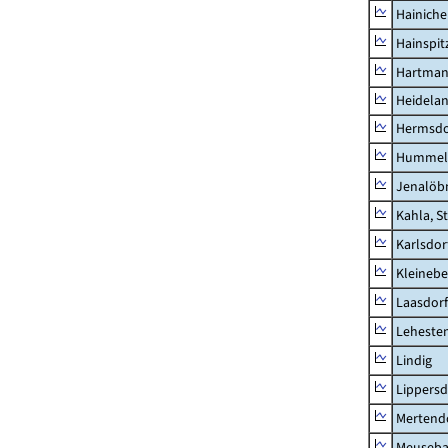
Hainich
Hainspit
Hartman
Heidela
Hermsdor
Hummel
Jenalöbn
Kahla, S
Karlsdor
Kleinebe
Laasdorf
Leheste
Lindig
Lippers
Mertend
Meuseb