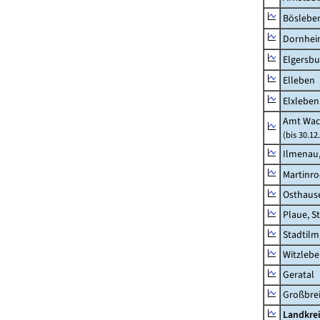
Böslebe
Dornhe
Elgersbu
Elleben
Elxleben
Amt Wac
(bis 30.12
Ilmenau,
Martinr
Osthaus
Plaue, S
Stadtilm
Witzleb
Geratal
Großbrei
Landkre