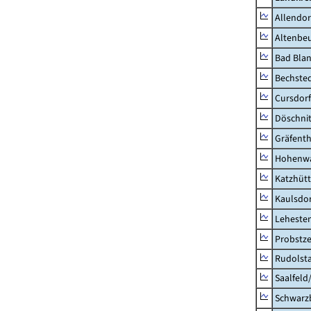
Allendor
Altenbe
Bad Blan
Bechste
Cursdorf
Döschni
Gräfenth
Hohenwa
Katzhüt
Kaulsdor
Lehesten
Probstze
Rudolsta
Saalfeld
Schwarz