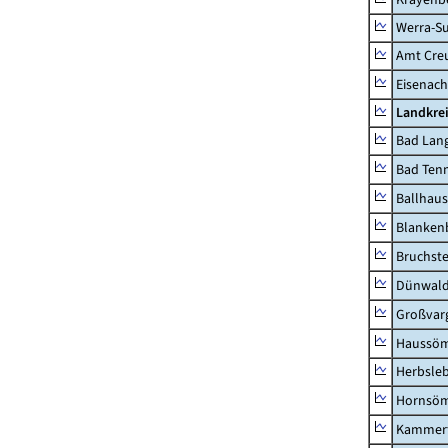
Werra-Su
Amt Creu
Eisenach
Landkrei
Bad Lang
Bad Tenn
Ballhau
Blanken
Bruchst
Dünwal
Großvar
Haussö
Herbsle
Hornsö
Kammerf