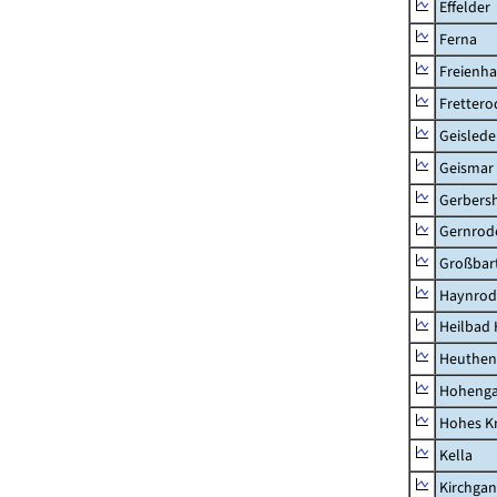
Effelder
Ferna
Freienh
Frettero
Geisled
Geismar
Gerbers
Gernrod
Großbart
Haynrod
Heilbad 
Heuthen
Hoheng
Hohes K
Kella
Kirchga