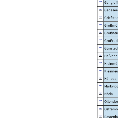
Ganglof
Gebesee,
Griefste
Großmö
Großne
Großrud
Günsted
Haßlebe
Kleinmö
Kleinne
Kölleda,
Markvip
Nöda
Ollendor
Ostramo
Rastenbe