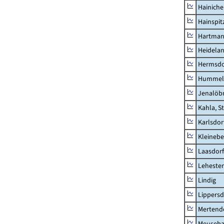
Hainich
Hainspit
Hartman
Heidela
Hermsdor
Hummel
Jenalöbn
Kahla, S
Karlsdor
Kleinebe
Laasdorf
Leheste
Lindig
Lippers
Mertend
Meuseb