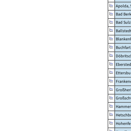
Apolda, 
Bad Berk
Bad Sulz
Ballsted
Blankenh
Buchfart
Döbrits
Ebersted
Ettersbu
Franken
Großher
Großsc
Hammer
Hetschb
Hohenfe