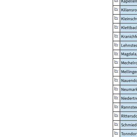
Kapellen
Kiliansr
Kleinsc
Klettbac
Kranichf
Lehnste
Magdala,
Mechelr
Mellinge
Nauendo
Neumark
Niedertr
Rannste
Rittersd
Schmied
Tonndor