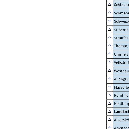
Schleusi
Schmeh
Schweic
St.Bernh
Straufha
Themar, 
Ummerst
Veilsdorf
Westhau
Auengr
Masserb
Römhild,
Heldburg
Landkrei
Alkersle
Arnstadt