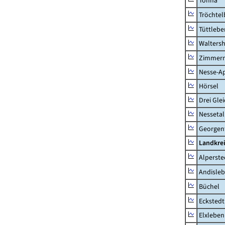
Tonna
Tröchtel
Tüttlebe
Waltersh
Zimmern
Nesse-Ap
Hörsel
Drei Gle
Nessetal
Georgen
Landkre
Alperste
Andisle
Büchel
Eckstedt
Elxleben