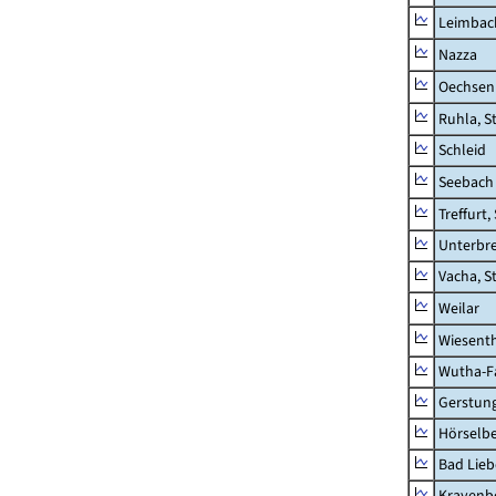
Leimbac
Nazza
Oechsen
Ruhla, S
Schleid
Seebach
Treffurt,
Unterbr
Vacha, S
Weilar
Wiesent
Wutha-F
Gerstun
Hörselbe
Bad Lieb
Krayenb