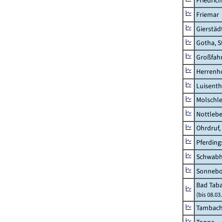
Friedric
Friemar
Gierstäd
Gotha, S
Großfah
Herrenh
Luisenth
Molschl
Nottleb
Ohrdruf,
Pferding
Schwab
Sonneb
Bad Taba
(bis 08.0
Tambach-