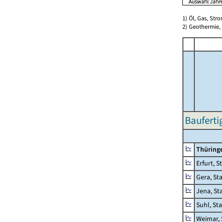
1) Öl, Gas, Stro
2) Geothermie,
Bauferti
Thüring
Erfurt, S
Gera, St
Jena, St
Suhl, St
Weimar, 