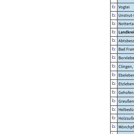
Vogtei
Unstrut-
Notterta
Landkrei
Abtsbes
Bad Fran
Borxleb
Clingen,
Ebeleben
Etzleben
Gehofen
Greußen,
Helbedü
Holzsuß
Mönchpfi