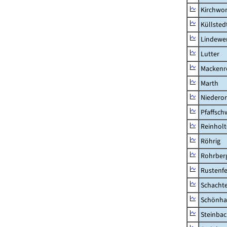
Kirchwor
Küllsted
Lindewe
Lutter
Mackenr
Marth
Niederor
Pfaffsc
Reinhol
Röhrig
Rohrber
Rustenf
Schacht
Schönha
Steinba