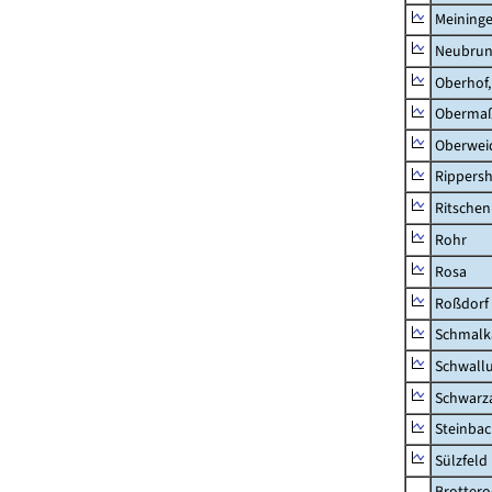
Meininge
Neubru
Oberhof,
Obermaß
Oberwei
Rippers
Ritsche
Rohr
Rosa
Roßdorf
Schmalka
Schwall
Schwarz
Steinbac
Sülzfeld
Brottero