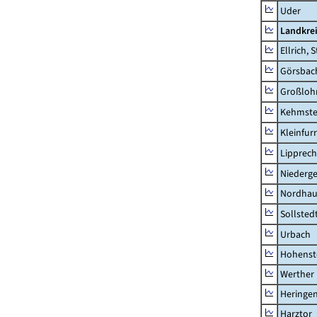
Uder
Landkre
Ellrich, 
Görsbac
Großloh
Kehmste
Kleinfur
Lipprec
Niederg
Nordhau
Sollsted
Urbach
Hohenst
Werther
Heringen
Harztor