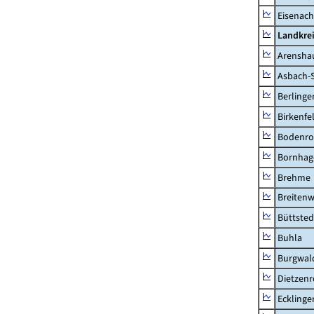
Eisenach
Landkrei
Arensha
Asbach-
Berlinge
Birkenfe
Bodenro
Bornhag
Brehme
Breitenw
Büttsted
Buhla
Burgwal
Dietzen
Ecklinge