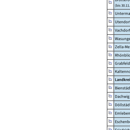
(bis 30.11
Unterma
Utendor
Vachdor
Wasunge
Zella-Me
Rhönbli
Grabfeld
Kaltenno
Landkre
Bienstäd
Dachwig
Döllstäd
Emlebe
Eschenb