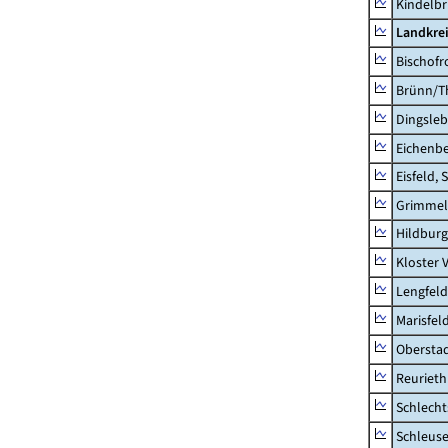
Kindelb
Landkre
Bischofr
Brünn/T
Dingsle
Eichenb
Eisfeld, 
Grimmel
Hildburg
Kloster 
Lengfeld
Marisfel
Obersta
Reurieth
Schlecht
Schleus