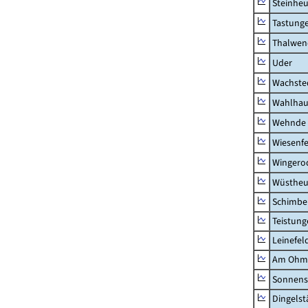
Steinhe
Tastung
Thalwen
Uder
Wachste
Wahlhau
Wehnde
Wiesenfe
Wingero
Wüstheu
Schimbe
Teistung
Leinefel
Am Ohm
Sonnens
Dingelst