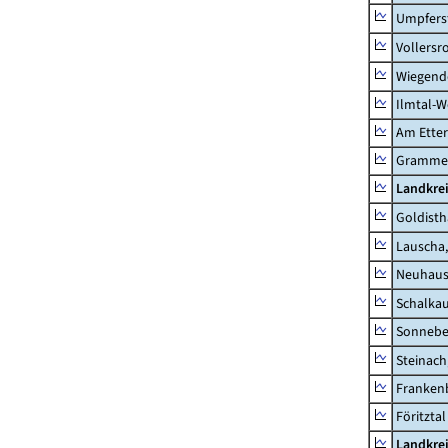
Umpfers
Vollersr
Wiegend
Ilmtal-W
Am Ette
Gramme
Landkre
Goldisth
Lauscha,
Neuhaus
Schalkau
Sonneber
Steinach
Frankenb
Föritztal
Landkrei