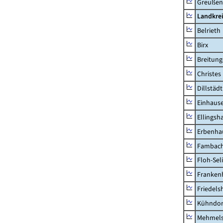
Greußen,
Landkre
Belrieth
Birx
Breitun
Christes
Dillstädt
Einhaus
Ellingsh
Erbenha
Fambac
Floh-Sel
Franken
Friedels
Kühndor
Mehmel