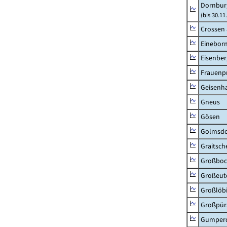
Dornbur
(bis 30.1
Crossen 
Einebor
Eisenber
Frauenpr
Geisenh
Gneus
Gösen
Golmsdo
Graitsch
Großboc
Großeut
Großlöb
Großpür
Gumper