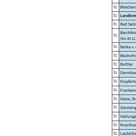
Bleicher
Landkrei
Bad Salz
Barchfe
(bis 30.12
Berka v. 
Bischofr
Buttlar
Dermba
Empfert
Franken
Geisa, S
Gersten
Hallung
Krautha
Lauterb