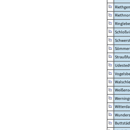
Riethge
Riethno
Ringleb
Schloßv
Schwers
Sömmerd
Straußfu
Udested
Vogelsb
Walschl
Weißense
Werning
Witterda
Wunders
Buttstäd