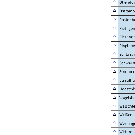
Ollendor
Ostramo
Rastenbe
Riethge
Riethno
Ringleb
Schloßv
Schwers
Sömmerd
Straußfu
Udested
Vogelsb
Walschl
Weißense
Werning
Witterda