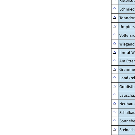
Rittersd
Schmied
Tonndor
Umpfers
Vollersr
Wiegend
Ilmtal-W
Am Ette
Gramme
Landkre
Goldisth
Lauscha,
Neuhaus
Schalkau
Sonneber
Steinach