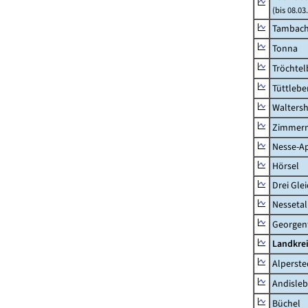
(bis 08.0
Tambach-
Tonna
Tröchtel
Tüttlebe
Waltersh
Zimmern
Nesse-Ap
Hörsel
Drei Gle
Nessetal
Georgen
Landkre
Alperste
Andisle
Büchel