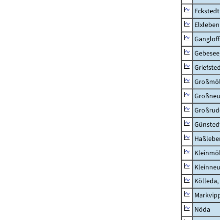
Eckstedt
Elxleben
Ganglof
Gebesee,
Griefste
Großmö
Großne
Großrud
Günsted
Haßlebe
Kleinmö
Kleinne
Kölleda,
Markvip
Nöda