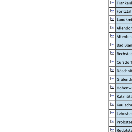
Frankenb
Föritztal
Landkrei
Allendor
Altenbe
Bad Blan
Bechste
Cursdorf
Döschni
Gräfenth
Hohenwa
Katzhüt
Kaulsdor
Lehesten
Probstze
Rudolsta