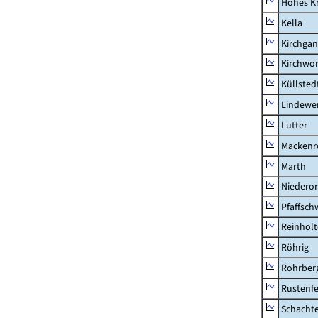
Hohes K
Kella
Kirchga
Kirchwor
Küllsted
Lindewe
Lutter
Mackenr
Marth
Niederor
Pfaffsc
Reinhol
Röhrig
Rohrber
Rustenf
Schacht