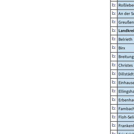
Roßleben
An der S
Greußen,
Landkre
Belrieth
Birx
Breitun
Christes
Dillstädt
Einhaus
Ellingsh
Erbenha
Fambac
Floh-Sel
Franken