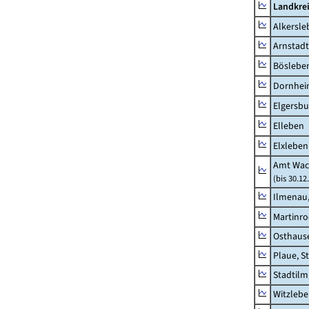
Landkrei
Alkersle
Arnstadt
Böslebe
Dornhe
Elgersbu
Elleben
Elxleben
Amt Wac
(bis 30.12
Ilmenau,
Martinr
Osthaus
Plaue, S
Stadtilm
Witzleb