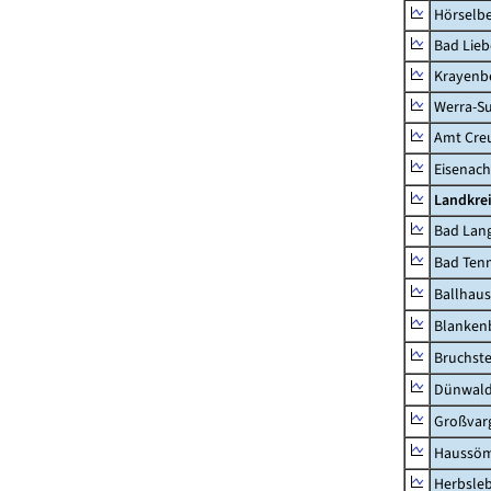
Hörselbe
Bad Lieb
Krayenb
Werra-Su
Amt Creu
Eisenach
Landkrei
Bad Lang
Bad Tenn
Ballhau
Blanken
Bruchst
Dünwal
Großvar
Haussö
Herbsle