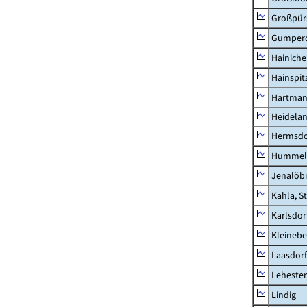
Großpür
Gumper
Hainich
Hainspit
Hartman
Heidela
Hermsdor
Hummel
Jenalöbn
Kahla, S
Karlsdor
Kleinebe
Laasdorf
Leheste
Lindig