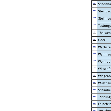
Schönha
Steinba
Steinhe
Tastung
Thalwen
Uder
Wachste
Wahlhau
Wehnde
Wiesenfe
Wingero
Wüstheu
Schimbe
Teistung
Leinefel
Am Ohm