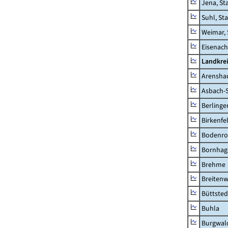
Jena, St
Suhl, St
Weimar, 
Eisenach
Landkrei
Arensha
Asbach-
Berlinge
Birkenfe
Bodenro
Bornhag
Brehme
Breitenw
Büttsted
Buhla
Burgwal