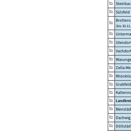
Steinbac
Sülzfeld
Brottero
(bis 30.11
Unterma
Utendor
Vachdor
Wasunge
Zella-Me
Rhönbli
Grabfeld
Kaltenno
Landkre
Bienstäd
Dachwig
Döllstäd