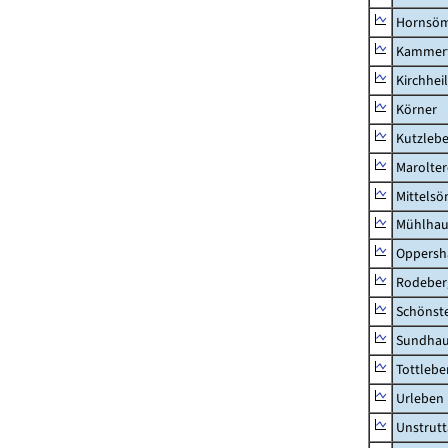
Hornsö
Kammerf
Kirchhei
Körner
Kutzleb
Marolte
Mittels
Mühlhau
Oppersh
Rodeber
Schönst
Sundha
Tottlebe
Urleben
Unstrutt