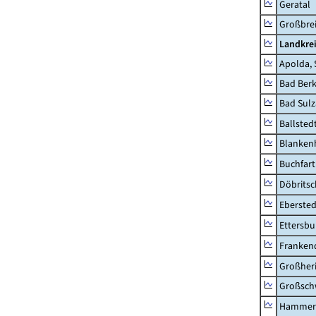
Geratal
Großbrei
Landkre
Apolda, 
Bad Berk
Bad Sulz
Ballsted
Blankenh
Buchfart
Döbrits
Ebersted
Ettersbu
Franken
Großher
Großsc
Hammer