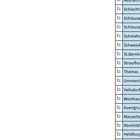
Reurieth
Schlecht
Schleus
Schleusi
Schmeh
Schweic
St.Bernh
Straufha
Themar, 
Ummerst
Veilsdorf
Westhau
Auengr
Masserb
Römhild,
Heldburg