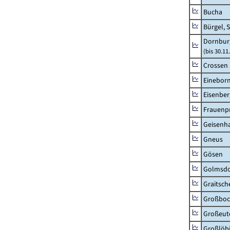
Bucha
Bürgel, 
Dornbur
(bis 30.1
Crossen 
Einebor
Eisenber
Frauenpr
Geisenh
Gneus
Gösen
Golmsdo
Graitsch
Großboc
Großeut
Großlöb