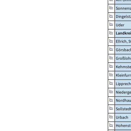
Sonnens
Dingelst
Uder
Landkre
Ellrich, 
Görsbac
Großloh
Kehmste
Kleinfur
Lipprec
Niederg
Nordhau
Sollsted
Urbach
Hohenst