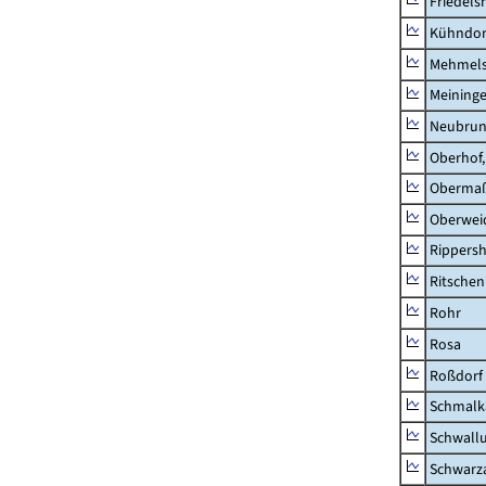
Friedels
Kühndor
Mehmel
Meininge
Neubru
Oberhof,
Obermaß
Oberwei
Rippers
Ritsche
Rohr
Rosa
Roßdorf
Schmalka
Schwall
Schwarz