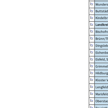
Wunders
Buttstäd
Kindelb
Landkre
Bischofr
Brünn/T
Dingsle
Eichenb
Eisfeld, 
Grimmel
Hildburg
Kloster 
Lengfeld
Marisfel
Obersta