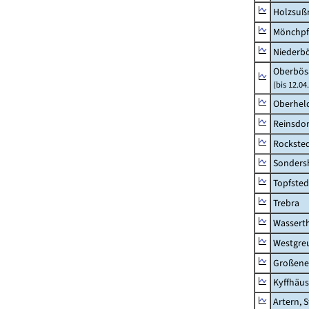
Holzsuß
Mönchpfi
Niederb
Oberbös
(bis 12.0
Oberhel
Reinsdor
Rockste
Sonders
Topfsted
Trebra
Wassert
Westgre
Großeneh
Kyffhäus
Artern, 