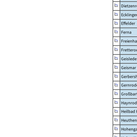
Dietzen
Ecklinge
Effelder
Ferna
Freienh
Frettero
Geisled
Geismar
Gerbers
Gernrod
Großbart
Haynrod
Heilbad 
Heuthen
Hoheng