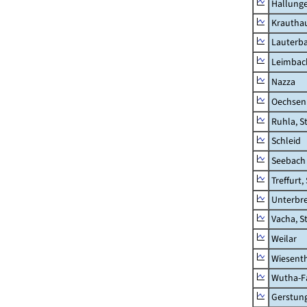
Hallung
Krautha
Lauterb
Leimbac
Nazza
Oechsen
Ruhla, S
Schleid
Seebach
Treffurt,
Unterbr
Vacha, S
Weilar
Wiesent
Wutha-F
Gerstun