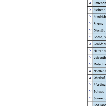
Emlebe
Eschenb
Friedric
Friemar
Gierstäd
Gotha, S
Großfah
Herrenh
Luisenth
Molschl
Nottleb
Ohrdruf,
Pferding
Schwab
Sonneb
Bad Taba