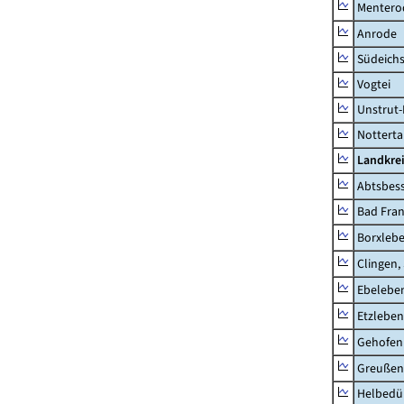
Mentero
Anrode
Südeichs
Vogtei
Unstrut-
Notterta
Landkrei
Abtsbes
Bad Fran
Borxleb
Clingen,
Ebeleben
Etzleben
Gehofen
Greußen,
Helbedü