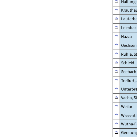
Hallung
Krautha
Lauterb
Leimbac
Nazza
Oechsen
Ruhla, S
Schleid
Seebach
Treffurt,
Unterbr
Vacha, S
Weilar
Wiesent
Wutha-F
Gerstun