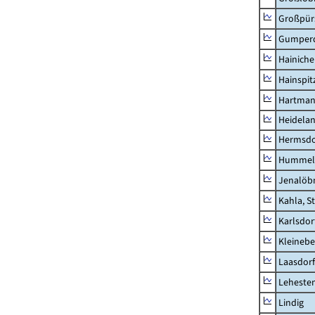
Großpür
Gumper
Hainich
Hainspit
Hartman
Heidela
Hermsdor
Hummel
Jenalöbn
Kahla, S
Karlsdor
Kleinebe
Laasdorf
Leheste
Lindig