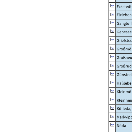
Eckstedt
Elxleben
Ganglof
Gebesee,
Griefste
Großmö
Großne
Großrud
Günsted
Haßlebe
Kleinmö
Kleinne
Kölleda,
Markvip
Nöda