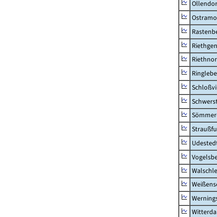
Ollendor
Ostramo
Rastenbe
Riethge
Riethno
Ringleb
Schloßv
Schwers
Sömmerd
Straußfu
Udested
Vogelsb
Walschl
Weißense
Werning
Witterda