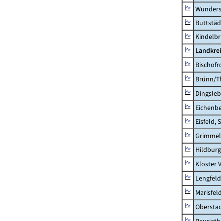
Wunders
Buttstäd
Kindelb
Landkre
Bischofr
Brünn/T
Dingsle
Eichenb
Eisfeld, 
Grimmel
Hildburg
Kloster 
Lengfeld
Marisfel
Obersta