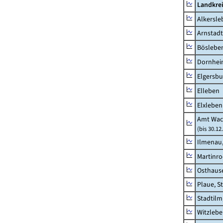
Landkrei
Alkersle
Arnstadt
Böslebe
Dornhe
Elgersbu
Elleben
Elxleben
Amt Wac
(bis 30.12
Ilmenau,
Martinr
Osthaus
Plaue, S
Stadtilm
Witzleb