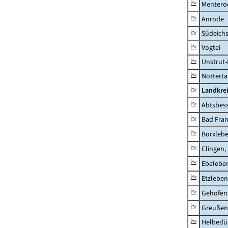
Mentero
Anrode
Südeichs
Vogtei
Unstrut-
Notterta
Landkrei
Abtsbes
Bad Fran
Borxleb
Clingen,
Ebeleben
Etzleben
Gehofen
Greußen,
Helbedü