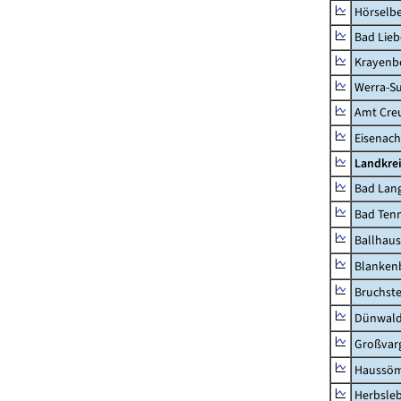
Hörselbe
Bad Lieb
Krayenb
Werra-Su
Amt Creu
Eisenach
Landkrei
Bad Lang
Bad Tenn
Ballhau
Blanken
Bruchst
Dünwal
Großvar
Haussö
Herbsle