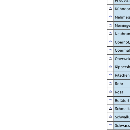
Friedels
Kühndor
Mehmel
Meininge
Neubru
Oberhof,
Obermaß
Oberwei
Rippers
Ritsche
Rohr
Rosa
Roßdorf
Schmalka
Schwall
Schwarz