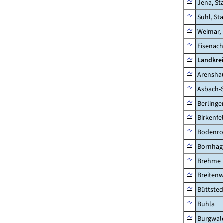
Jena, St
Suhl, St
Weimar, 
Eisenach
Landkrei
Arensha
Asbach-
Berlinge
Birkenfe
Bodenro
Bornhag
Brehme
Breitenw
Büttsted
Buhla
Burgwal