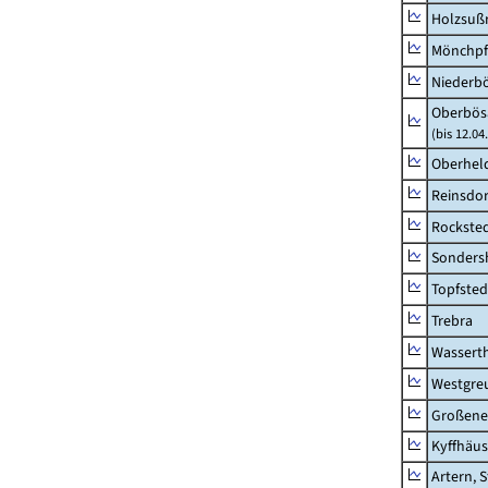
Holzsuß
Mönchpfi
Niederb
Oberbös
(bis 12.0
Oberhel
Reinsdor
Rockste
Sonders
Topfsted
Trebra
Wassert
Westgre
Großeneh
Kyffhäus
Artern, 