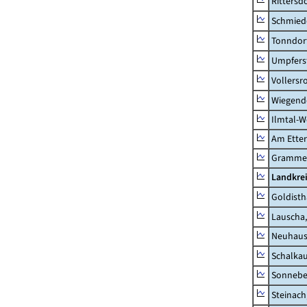
Rittersd
Schmied
Tonndor
Umpfers
Vollersr
Wiegend
Ilmtal-W
Am Ette
Gramme
Landkre
Goldisth
Lauscha,
Neuhaus
Schalkau
Sonneber
Steinach