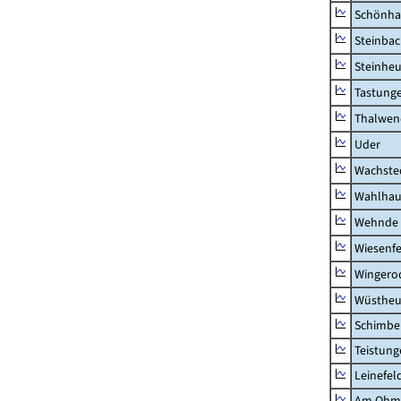
Schönha
Steinba
Steinhe
Tastung
Thalwen
Uder
Wachste
Wahlhau
Wehnde
Wiesenfe
Wingero
Wüstheu
Schimbe
Teistung
Leinefel
Am Ohm