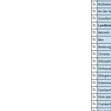
Roßleben
An der S
Greußen,
Landkre
Belrieth
Birx
Breitun
Christes
Dillstädt
Einhaus
Ellingsh
Erbenha
Fambac
Floh-Sel
Franken