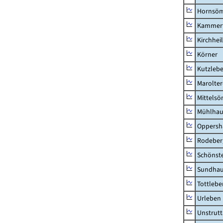
Hornsö
Kammerf
Kirchhei
Körner
Kutzleb
Marolte
Mittels
Mühlhau
Oppersh
Rodeber
Schönst
Sundha
Tottlebe
Urleben
Unstrutt