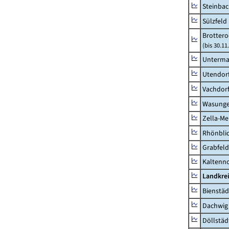
Steinbac
Sülzfeld
Brottero
(bis 30.11
Unterma
Utendor
Vachdor
Wasunge
Zella-Me
Rhönbli
Grabfeld
Kaltenno
Landkre
Bienstäd
Dachwig
Döllstäd