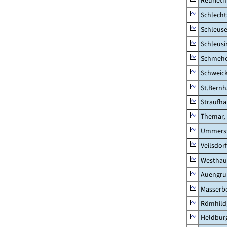
Reurieth
Schlecht
Schleus
Schleusi
Schmeh
Schweic
St.Bernh
Straufha
Themar, 
Ummerst
Veilsdorf
Westhau
Auengr
Masserb
Römhild,
Heldburg