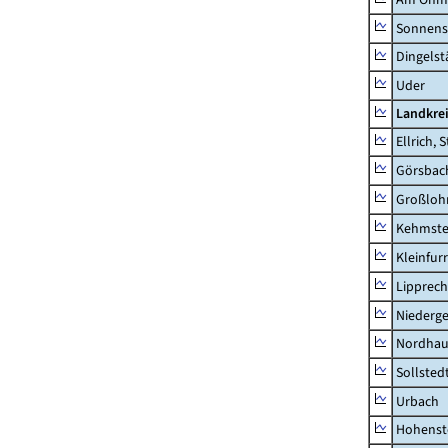
Sonnens
Dingelst
Uder
Landkre
Ellrich, 
Görsbac
Großloh
Kehmste
Kleinfur
Lipprec
Niederg
Nordhau
Sollsted
Urbach
Hohenst