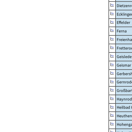
Dietzen
Ecklinge
Effelder
Ferna
Freienh
Frettero
Geisled
Geismar
Gerbers
Gernrod
Großbart
Haynrod
Heilbad 
Heuthen
Hoheng