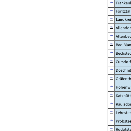
Frankenb
Föritztal
Landkrei
Allendor
Altenbe
Bad Blan
Bechste
Cursdorf
Döschni
Gräfenth
Hohenwa
Katzhüt
Kaulsdor
Lehesten
Probstze
Rudolsta