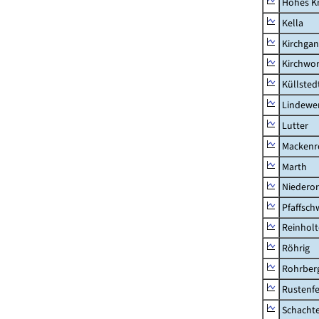
Hohes K
Kella
Kirchga
Kirchwor
Küllsted
Lindewe
Lutter
Mackenr
Marth
Niederor
Pfaffsc
Reinhol
Röhrig
Rohrber
Rustenf
Schacht