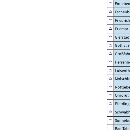
Emlebe
Eschenb
Friedric
Friemar
Gierstäd
Gotha, S
Großfah
Herrenh
Luisenth
Molschl
Nottleb
Ohrdruf,
Pferding
Schwab
Sonneb
Bad Taba