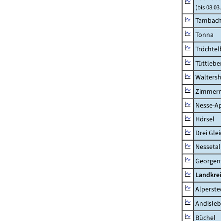
(bis 08.0
Tambach-
Tonna
Tröchtel
Tüttlebe
Waltersh
Zimmern
Nesse-Ap
Hörsel
Drei Gle
Nessetal
Georgen
Landkre
Alperste
Andisle
Büchel