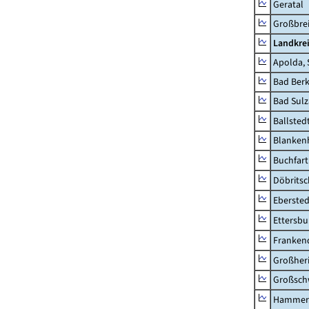
Geratal
Großbrei
Landkre
Apolda, 
Bad Berk
Bad Sulz
Ballsted
Blankenh
Buchfart
Döbrits
Ebersted
Ettersbu
Franken
Großher
Großsc
Hammer