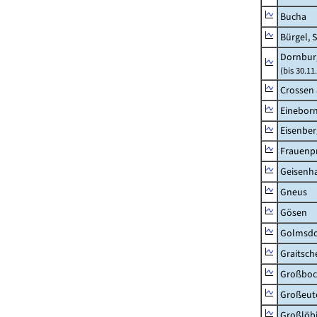
Bucha
Bürgel, 
Dornbur
(bis 30.1
Crossen 
Einebor
Eisenber
Frauenpr
Geisenh
Gneus
Gösen
Golmsdo
Graitsch
Großboc
Großeut
Großlöb