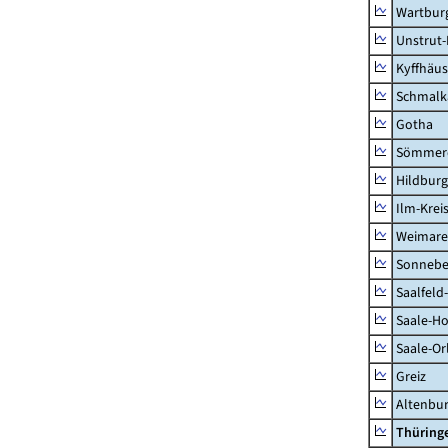
Wartburg
Unstrut-
Kyffhäus
Schmalk
Gotha
Sömmer
Hildbur
Ilm-Krei
Weimare
Sonnebe
Saalfeld
Saale-Ho
Saale-Or
Greiz
Altenbu
Thüring