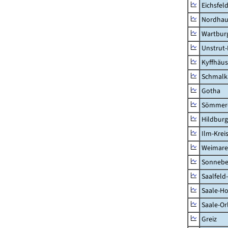
Eichsfel
Nordhau
Wartburg
Unstrut-
Kyffhäus
Schmalk
Gotha
Sömmer
Hildbur
Ilm-Krei
Weimare
Sonnebe
Saalfeld
Saale-Ho
Saale-Or
Greiz