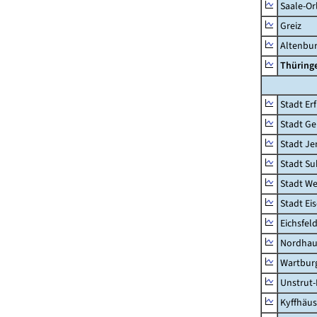
Saale-Or
Greiz
Altenbu
Thüring
Stadt Erf
Stadt Ge
Stadt Je
Stadt Su
Stadt W
Stadt Ei
Eichsfel
Nordhau
Wartburg
Unstrut-
Kyffhäus