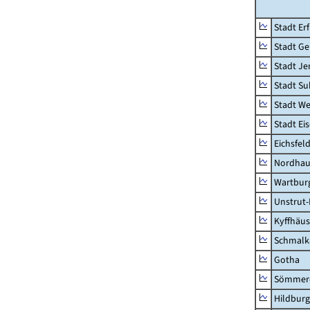
Stadt Erf
Stadt Ge
Stadt Je
Stadt Su
Stadt W
Stadt Ei
Eichsfel
Nordhau
Wartburg
Unstrut-
Kyffhäus
Schmalk
Gotha
Sömmer
Hildbur