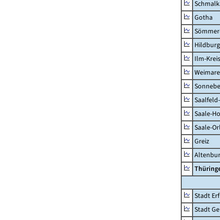
Schmalk
Gotha
Sömmer
Hildbur
Ilm-Krei
Weimare
Sonnebe
Saalfeld
Saale-Ho
Saale-Or
Greiz
Altenbu
Thüring
Stadt Erf
Stadt Ge