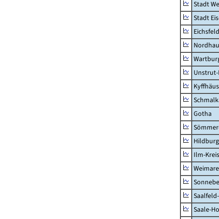
Stadt W
Stadt Ei
Eichsfel
Nordhau
Wartburg
Unstrut-
Kyffhäus
Schmalk
Gotha
Sömmer
Hildbur
Ilm-Krei
Weimare
Sonnebe
Saalfeld
Saale-Ho