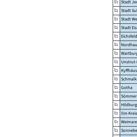
Stadt Je
Stadt Su
Stadt W
Stadt Ei
Eichsfel
Nordhau
Wartburg
Unstrut-
Kyffhäus
Schmalk
Gotha
Sömmer
Hildbur
Ilm-Krei
Weimare
Sonnebe