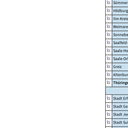
Sömmer
Hildbur
Ilm-Krei
Weimare
Sonnebe
Saalfeld
Saale-Ho
Saale-Or
Greiz
Altenbu
Thüring
Stadt Erf
Stadt Ge
Stadt Je
Stadt Su