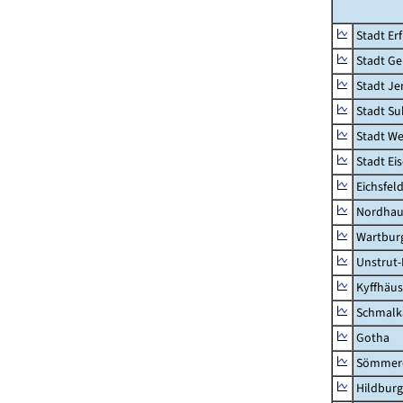
Stadt Erf
Stadt Ge
Stadt Je
Stadt Su
Stadt W
Stadt Ei
Eichsfel
Nordhau
Wartburg
Unstrut-
Kyffhäus
Schmalk
Gotha
Sömmer
Hildbur