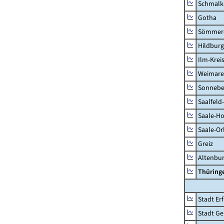
Schmalk
Gotha
Sömmer
Hildbur
Ilm-Krei
Weimare
Sonnebe
Saalfeld
Saale-Ho
Saale-Or
Greiz
Altenbu
Thüring
Stadt Erf
Stadt Ge