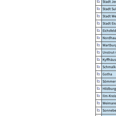
Stadt Je
Stadt Su
Stadt W
Stadt Ei
Eichsfel
Nordhau
Wartburg
Unstrut-
Kyffhäus
Schmalk
Gotha
Sömmer
Hildbur
Ilm-Krei
Weimare
Sonnebe