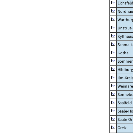
Eichsfel
Nordhau
Wartburg
Unstrut-
Kyffhäus
Schmalk
Gotha
Sömmer
Hildbur
Ilm-Krei
Weimare
Sonnebe
Saalfeld
Saale-Ho
Saale-Or
Greiz