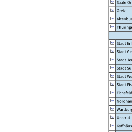
Saale-Or
Greiz
Altenbu
Thüring
Stadt Erf
Stadt Ge
Stadt Je
Stadt Su
Stadt W
Stadt Ei
Eichsfel
Nordhau
Wartburg
Unstrut-
Kyffhäus