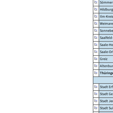
Sömmer
Hildbur
Ilm-Krei
Weimare
Sonnebe
Saalfeld
Saale-Ho
Saale-Or
Greiz
Altenbu
Thüring
Stadt Erf
Stadt Ge
Stadt Je
Stadt Su