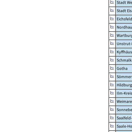
Stadt W
Stadt Ei
Eichsfel
Nordhau
Wartburg
Unstrut-
Kyffhäus
Schmalk
Gotha
Sömmer
Hildbur
Ilm-Krei
Weimare
Sonnebe
Saalfeld
Saale-Ho