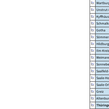
Wartburg
Unstrut-
Kyffhäus
Schmalk
Gotha
Sömmer
Hildbur
Ilm-Krei
Weimare
Sonnebe
Saalfeld
Saale-Ho
Saale-Or
Greiz
Altenbu
Thüring