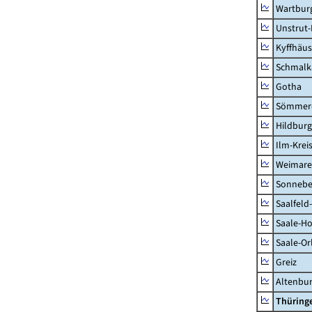
Wartburg
Unstrut-
Kyffhäus
Schmalk
Gotha
Sömmer
Hildbur
Ilm-Krei
Weimare
Sonnebe
Saalfeld
Saale-Ho
Saale-Or
Greiz
Altenbu
Thüring