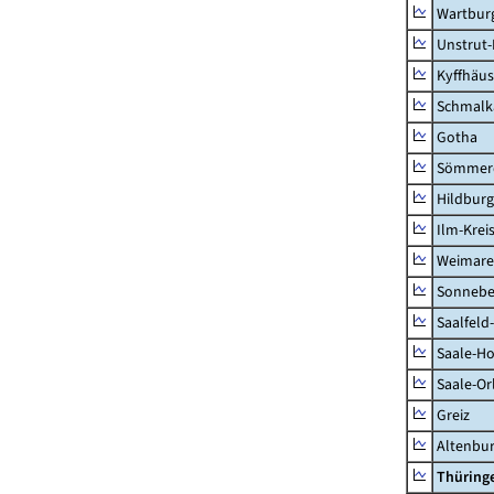
Wartburg
Unstrut-
Kyffhäus
Schmalk
Gotha
Sömmer
Hildbur
Ilm-Krei
Weimare
Sonnebe
Saalfeld
Saale-Ho
Saale-Or
Greiz
Altenbu
Thüring