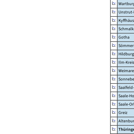
Wartburg
Unstrut-
Kyffhäus
Schmalk
Gotha
Sömmer
Hildbur
Ilm-Krei
Weimare
Sonnebe
Saalfeld
Saale-Ho
Saale-Or
Greiz
Altenbu
Thüring