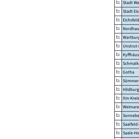
Stadt W
Stadt Ei
Eichsfel
Nordhau
Wartburg
Unstrut-
Kyffhäus
Schmalk
Gotha
Sömmer
Hildbur
Ilm-Krei
Weimare
Sonnebe
Saalfeld
Saale-Ho