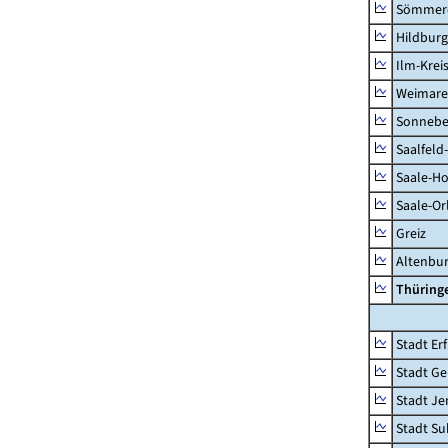
Sömmer
Hildbur
Ilm-Krei
Weimare
Sonnebe
Saalfeld
Saale-Ho
Saale-Or
Greiz
Altenbu
Thüring
Stadt Erf
Stadt Ge
Stadt Je
Stadt Su