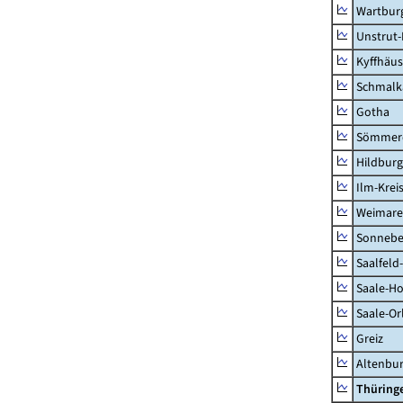
Wartburg
Unstrut-
Kyffhäus
Schmalk
Gotha
Sömmer
Hildbur
Ilm-Krei
Weimare
Sonnebe
Saalfeld
Saale-Ho
Saale-Or
Greiz
Altenbu
Thüring