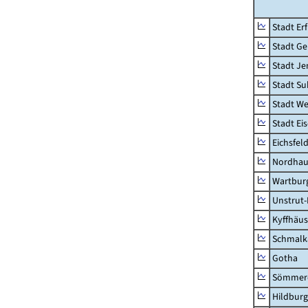
Stadt Erf
Stadt Ge
Stadt Je
Stadt Su
Stadt W
Stadt Ei
Eichsfel
Nordhau
Wartburg
Unstrut-
Kyffhäus
Schmalk
Gotha
Sömmer
Hildbur