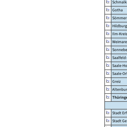
Schmalk
Gotha
Sömmer
Hildbur
Ilm-Krei
Weimare
Sonnebe
Saalfeld
Saale-Ho
Saale-Or
Greiz
Altenbu
Thüring
Stadt Erf
Stadt Ge