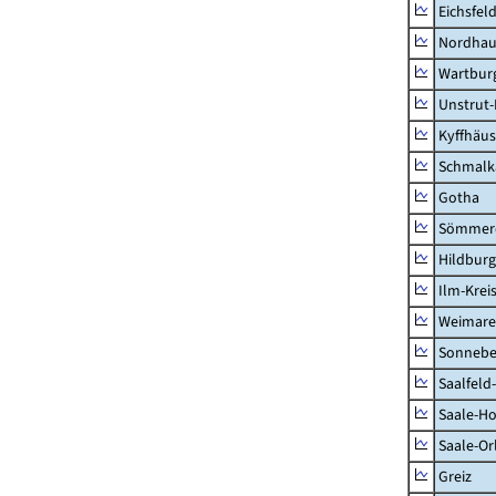
Eichsfel
Nordhau
Wartburg
Unstrut-
Kyffhäus
Schmalk
Gotha
Sömmer
Hildbur
Ilm-Krei
Weimare
Sonnebe
Saalfeld
Saale-Ho
Saale-Or
Greiz