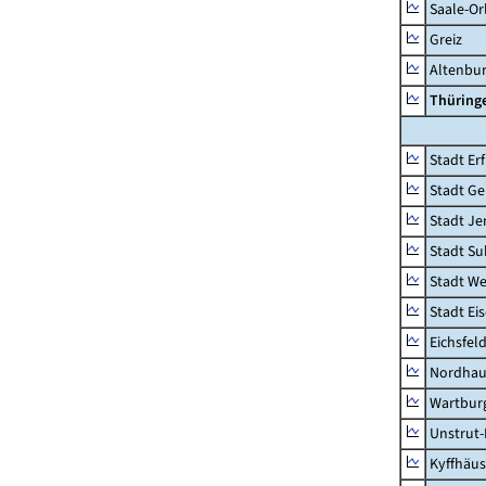
Saale-Or
Greiz
Altenbu
Thüring
Stadt Erf
Stadt Ge
Stadt Je
Stadt Su
Stadt W
Stadt Ei
Eichsfel
Nordhau
Wartburg
Unstrut-
Kyffhäus