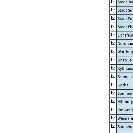
Stadt Je
Stadt Su
Stadt W
Stadt Ei
Eichsfel
Nordhau
Wartburg
Unstrut-
Kyffhäus
Schmalk
Gotha
Sömmer
Hildbur
Ilm-Krei
Weimare
Sonnebe