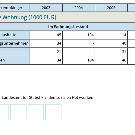
erempfänger
2003
2004
2005
e Wohnung (
1000 EUR
)
im Wohnungsbestand
Haushalte
45
104
114
gsunternehmen
34
-
40
21
-
31
en
34
104
46
 Landesamt für Statistik in den sozialen Netzwerken: