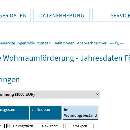
GER DATEN
DATENERHEBUNG
SERVIC
henerklärungen/Abkürzungen
|
Definitionen
|
Ansprechpartner
|
e Wohnraumförderung - Jahresdaten Fö
ringen
Insgesamt
im Neubau
im
Wohnungsbestand