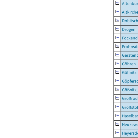
Altenbur
Altkirch
Dobitsc
Drogen
Fockend
Frohnsd
Gersten
Göhren
Göllnitz
Göpfers
Gößnitz,
Großröd
Großstö
Haselba
Heukewa
Heyersd