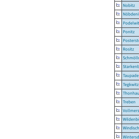
Nobitz
Nöbdeni
Podelwi
Ponitz
Posterst
Rositz
Schmölln
Starken
Taupade
Tegkwitz
Thonha
Treben
Vollmer
Wildenb
Windisc
Wintersd