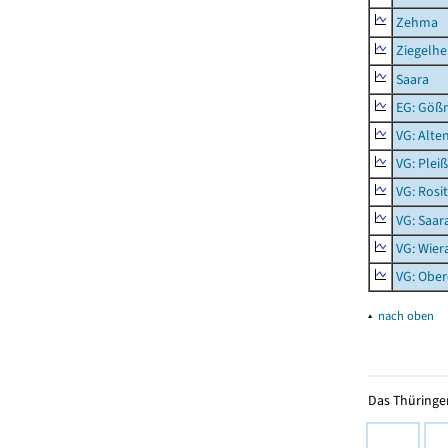
Zehma
Ziegelh
Saara
EG: Gößn
VG: Alte
VG: Plei
VG: Rosi
VG: Saar
VG: Wier
VG: Ober
▴
nach oben
Das Thüringer