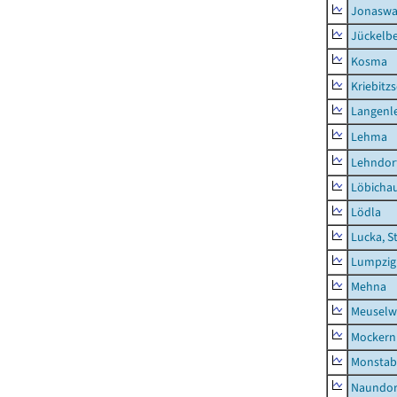
Jonaswa
Jückelb
Kosma
Kriebitz
Langenl
Lehma
Lehndor
Löbicha
Lödla
Lucka, S
Lumpzig
Mehna
Meuselwi
Mockern
Monstab
Naundor