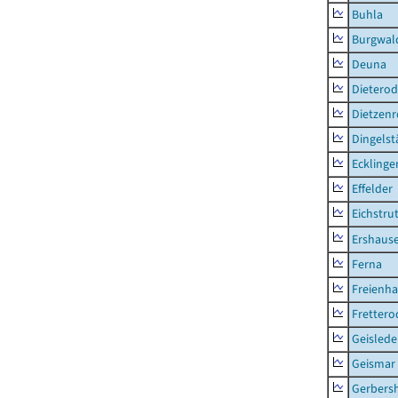
Buhla
Burgwal
Deuna
Dietero
Dietzen
Dingelst
Ecklinge
Effelder
Eichstru
Ershaus
Ferna
Freienh
Frettero
Geisled
Geismar
Gerbers