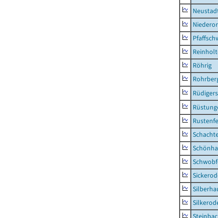
Neustad
Niederor
Pfaffsc
Reinhol
Röhrig
Rohrber
Rüdiger
Rüstung
Rustenf
Schacht
Schönha
Schwobf
Sickerod
Silberha
Silkerod
Steinba