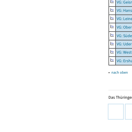
VG: Geis
VG: Hans
VG: Lein
VG: Obe
VG: Süde
VG: Uder
VG: West
VG: Ers
▴
nach oben
Das Thüringer