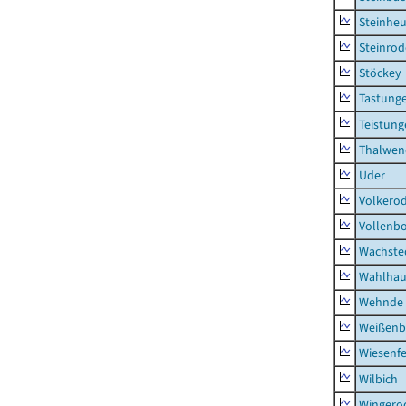
Steinhe
Steinrod
Stöckey
Tastung
Teistung
Thalwen
Uder
Volkero
Vollenb
Wachste
Wahlhau
Wehnde
Weißenb
Wiesenfe
Wilbich
Wingero