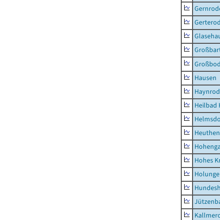
Gernrod
Gertero
Glaseha
Großbart
Großbo
Hausen
Haynrod
Heilbad 
Helmsdo
Heuthen
Hoheng
Hohes K
Holunge
Hundes
Jützenb
Kallmer