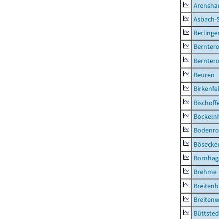
Arensha
Asbach-
Berlinge
Berntero
Berntero
Beuren
Birkenfe
Bischoff
Bockeln
Bodenro
Bösecke
Bornhag
Brehme
Breiten
Breitenw
Büttsted