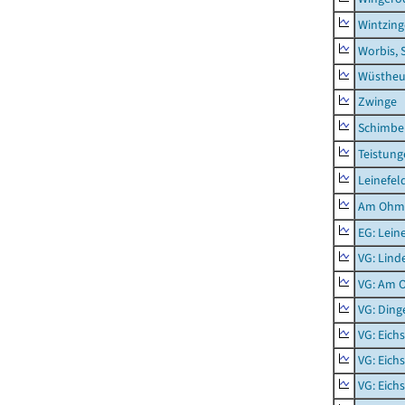
Wintzin
Worbis, 
Wüstheu
Zwinge
Schimbe
Teistung
Leinefel
Am Ohm
EG: Lein
VG: Lind
VG: Am 
VG: Ding
VG: Eich
VG: Eich
VG: Eich