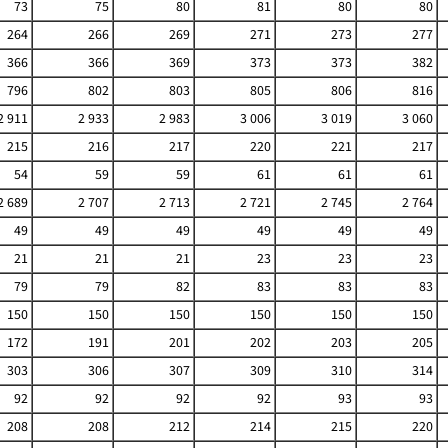
73
75
80
81
80
80
264
266
269
271
273
277
366
366
369
373
373
382
796
802
803
805
806
816
2 911
2 933
2 983
3 006
3 019
3 060
215
216
217
220
221
217
54
59
59
61
61
61
2 689
2 707
2 713
2 721
2 745
2 764
49
49
49
49
49
49
21
21
21
23
23
23
79
79
82
83
83
83
150
150
150
150
150
150
172
191
201
202
203
205
303
306
307
309
310
314
92
92
92
92
93
93
208
208
212
214
215
220