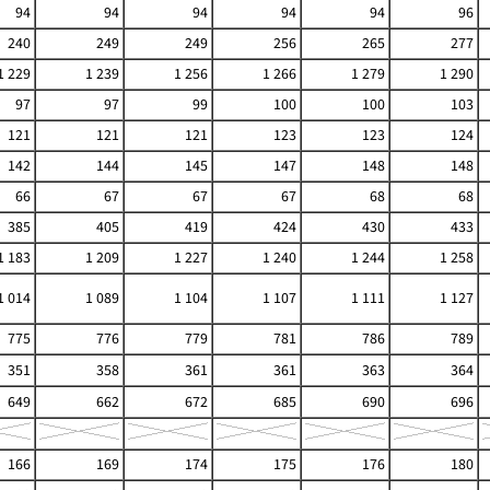
94
94
94
94
94
96
240
249
249
256
265
277
1 229
1 239
1 256
1 266
1 279
1 290
97
97
99
100
100
103
121
121
121
123
123
124
142
144
145
147
148
148
66
67
67
67
68
68
385
405
419
424
430
433
1 183
1 209
1 227
1 240
1 244
1 258
1 014
1 089
1 104
1 107
1 111
1 127
775
776
779
781
786
789
351
358
361
361
363
364
649
662
672
685
690
696
166
169
174
175
176
180