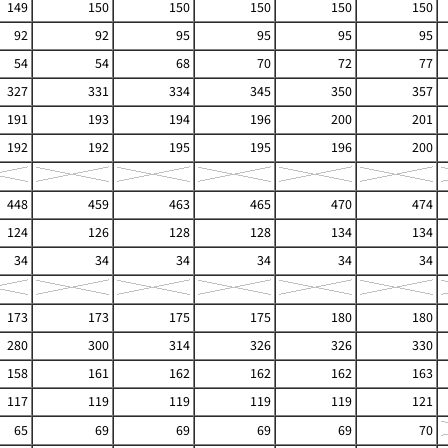
149
150
150
150
150
150
92
92
95
95
95
95
54
54
68
70
72
77
327
331
334
345
350
357
191
193
194
196
200
201
192
192
195
195
196
200
448
459
463
465
470
474
124
126
128
128
134
134
34
34
34
34
34
34
173
173
175
175
180
180
280
300
314
326
326
330
158
161
162
162
162
163
117
119
119
119
119
121
65
69
69
69
69
70