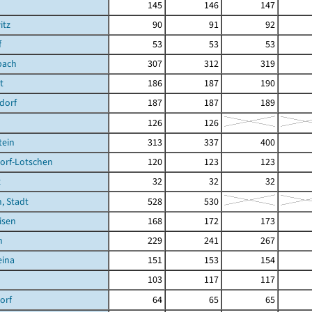
145
146
147
itz
90
91
92
f
53
53
53
bach
307
312
319
t
186
187
190
dorf
187
187
189
126
126
tein
313
337
400
orf-Lotschen
120
123
123
z
32
32
32
, Stadt
528
530
isen
168
172
173
n
229
241
267
eina
151
153
154
103
117
117
orf
64
65
65