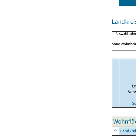
Landkrei
ohne Wohnhei
E
Ver
Sc
Wohnfläc
Landkrei