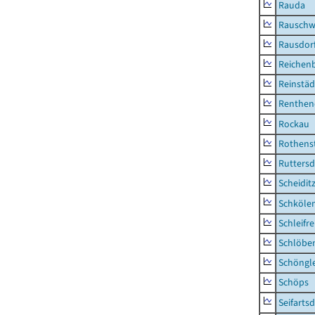
Rauda
Rauschw
Rausdor
Reichen
Reinstäd
Renthen
Rockau
Rothens
Ruttersd
Scheidit
Schkölen
Schleifre
Schlöbe
Schöngl
Schöps
Seifartsd