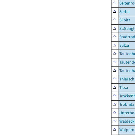
Seitenro
Serba
Silbitz
St.Gangl
Stadtrod
Sulza
Tautenb
Tautend
Tautenh
Thiersch
Tissa
Trocken
Tröbnitz
Unterbo
Waldeck
Walpern