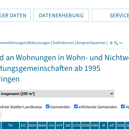
GER DATEN
DATENERHEBUNG
SERVIC
henerklärungen/Abkürzungen
|
Definitionen
|
Ansprechpartner
|
d an Wohnungen in Wohn- und Nicht
tungsgemeinschaften ab 1995
ringen
sfreie Städte+Landkreise
Gemeinden
erfüllende Gemeinden
V
TH
EIC
NDH
WAK
UH
KYF
SM
GTH
SÖM
HBN
IK
AP
SON
S
t