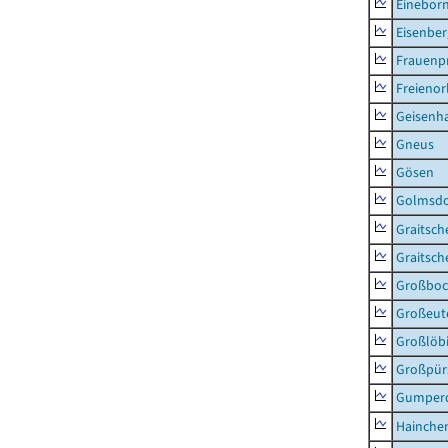
Einebor
Eisenber
Frauenpr
Freienor
Geisenh
Gneus
Gösen
Golmsdo
Graitsch
Graitsch
Großboc
Großeut
Großlöb
Großpür
Gumper
Hainche