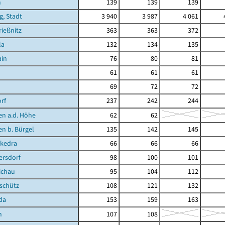
n
139
139
139
g, Stadt
3 940
3 987
4 061
ießnitz
363
363
372
la
132
134
135
ain
76
80
81
61
61
61
69
72
72
rf
237
242
244
en a.d. Höhe
62
62
en b. Bürgel
135
142
145
kedra
66
66
66
ersdorf
98
100
101
ichau
95
104
112
schütz
108
121
132
da
153
159
163
n
107
108