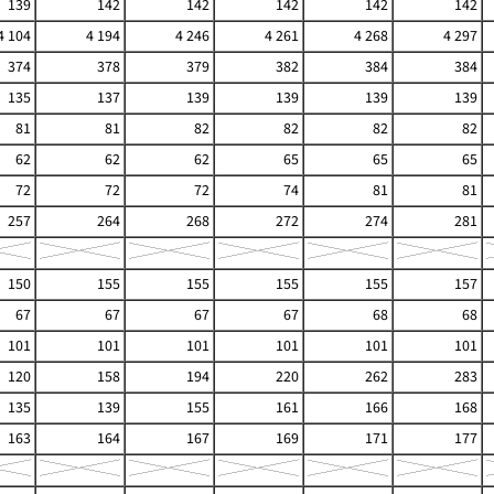
139
142
142
142
142
142
4 104
4 194
4 246
4 261
4 268
4 297
374
378
379
382
384
384
135
137
139
139
139
139
81
81
82
82
82
82
62
62
62
65
65
65
72
72
72
74
81
81
257
264
268
272
274
281
150
155
155
155
155
157
67
67
67
67
68
68
101
101
101
101
101
101
120
158
194
220
262
283
135
139
155
161
166
168
163
164
167
169
171
177