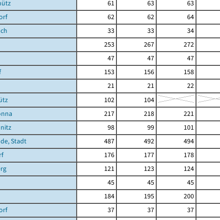
hütz
61
63
63
orf
62
62
64
ach
33
33
34
253
267
272
47
47
47
f
153
156
158
21
21
22
ütz
102
104
önna
217
218
221
nitz
98
99
101
de, Stadt
487
492
494
rf
176
177
178
rg
121
123
124
45
45
45
184
195
200
orf
37
37
37