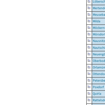
Löbersc
Mertend
Meuseb
Milda
Möckern
Mörsdor
Nausnitz
Nautsch
Neueng
Oberbod
Orlamün
Ottendo
Petersbe
Poxdorf
Quirla
Rattelsd