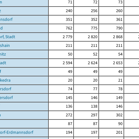
en
71
72
73
z
240
256
260
nsdorf
351
352
361
nd
762
775
790
f, Stadt
2 779
2 820
2 868
shain
211
211
211
itz
50
52
54
tadt
2 594
2 624
2 653
f
49
49
49
ckedra
20
20
21
rsdorf
74
77
78
ersdorf
145
146
149
136
138
146
n
272
297
302
87
87
90
dorf-Erdmannsdorf
194
197
201