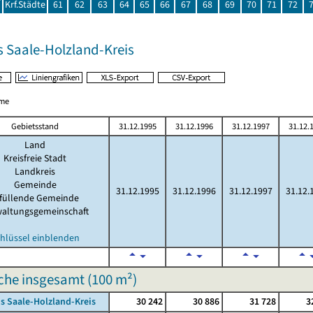
Krf.Städte
61
62
63
64
65
66
67
68
69
70
71
72
s Saale-Holzland-Kreis
me
Gebietsstand
31.12.1995
31.12.1996
31.12.1997
31.12.
Land
Kreisfreie Stadt
Landkreis
Gemeinde
31.12.1995
31.12.1996
31.12.1997
31.12.
rfüllende Gemeinde
waltungsgemeinschaft
hlüssel einblenden
he insgesamt (
100 m²
)
s Saale-Holzland-Kreis
30 242
30 886
31 728
3