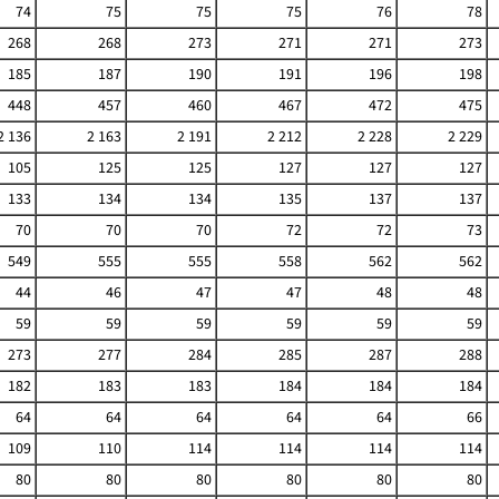
74
75
75
75
76
78
268
268
273
271
271
273
185
187
190
191
196
198
448
457
460
467
472
475
2 136
2 163
2 191
2 212
2 228
2 229
105
125
125
127
127
127
133
134
134
135
137
137
70
70
70
72
72
73
549
555
555
558
562
562
44
46
47
47
48
48
59
59
59
59
59
59
273
277
284
285
287
288
182
183
183
184
184
184
64
64
64
64
64
66
109
110
114
114
114
114
80
80
80
80
80
80