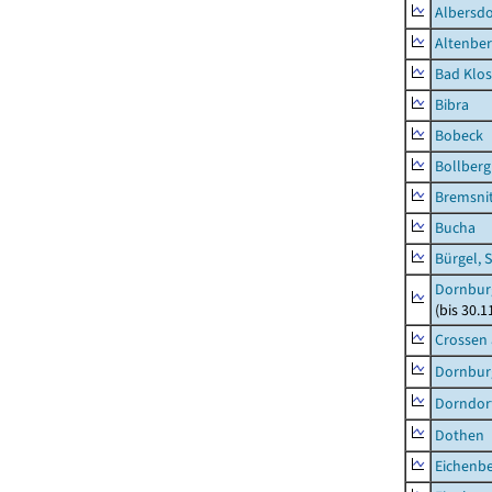
Albersdo
Altenbe
Bad Klos
Bibra
Bobeck
Bollberg
Bremsni
Bucha
Bürgel, 
Dornbur
(bis 30.
Crossen 
Dornburg
Dorndorf
Dothen
Eichenb