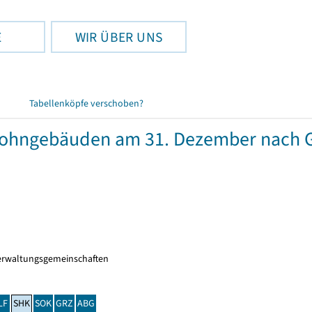
E
WIR ÜBER UNS
Tabellenköpfe verschoben?
wohngebäuden am 31. Dezember nach 
erwaltungsgemeinschaften
LF
SHK
SOK
GRZ
ABG