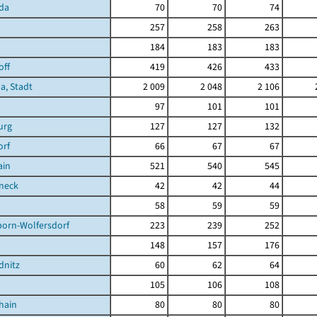
da
70
70
74
257
258
263
184
183
183
off
419
426
433
a, Stadt
2 009
2 048
2 106
97
101
101
urg
127
127
132
orf
66
67
67
ain
521
540
545
neck
42
42
44
58
59
59
born-Wolfersdorf
223
239
252
148
157
176
dnitz
60
62
64
105
106
108
hain
80
80
80