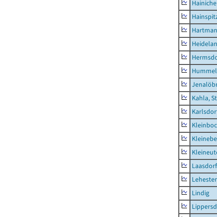
Hainich
Hainspit
Hartman
Heidela
Hermsdor
Hummel
Jenalöbn
Kahla, S
Karlsdor
Kleinbo
Kleinebe
Kleineut
Laasdorf
Leheste
Lindig
Lippers