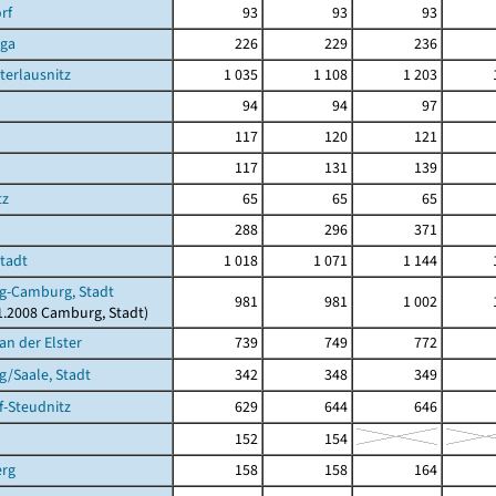
rf
93
93
93
rga
226
229
236
terlausnitz
1 035
1 108
1 203
94
94
97
117
120
121
117
131
139
tz
65
65
65
288
296
371
Stadt
1 018
1 071
1 144
g-Camburg, Stadt
981
981
1 002
11.2008 Camburg, Stadt)
an der Elster
739
749
772
/Saale, Stadt
342
348
349
-Steudnitz
629
644
646
152
154
erg
158
158
164