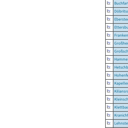
Buchfar
Döbrits
Eberste
Ettersb
Franken
Großhe
Großsc
Hammer
Hetsch
Hohenf
Kapelle
Kilians
Kleins
Klettba
Kranichf
Lehnste