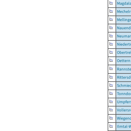
Magdala
Mechel
Melling
Nauend
Neumark
Niedert
Obertre
Oettern
Rannst
Rittersd
Schmie
Tonndo
Umpfer
Vollers
Wiegend
Ilmtal-