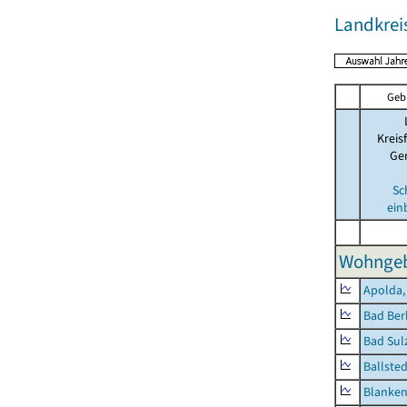
Landkrei
Geb
Kreis
Ge
Sc
ein
Wohngeb
Apolda,
Bad Ber
Bad Sulz
Ballsted
Blanken