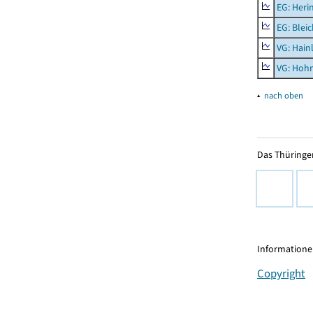
EG: Heri
EG: Blei
VG: Hainl
VG: Hoh
▴
nach oben
Das Thüringer
Informationen
Copyright