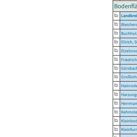
Bodenflä
Landkre
Bleicher
Buchhol
Ellrich, 
Etzelsro
Friedric
Görsbac
Großloh
Hainrode
Harzung
Herrman
Kehmste
Kleinbo
Kleinfur