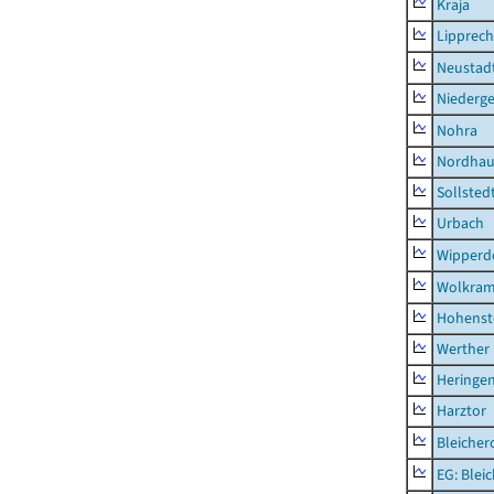
Kraja
Lipprec
Neustad
Niederg
Nohra
Nordhau
Sollsted
Urbach
Wipperd
Wolkram
Hohenst
Werther
Heringen
Harztor
Bleicher
EG: Blei