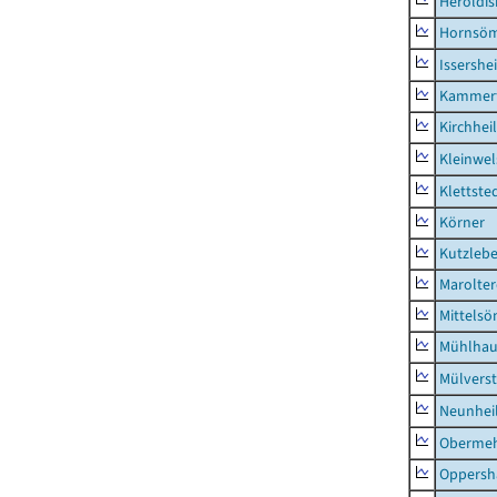
Heroldi
Hornsö
Issershe
Kammerf
Kirchhei
Kleinwe
Klettste
Körner
Kutzleb
Marolte
Mittels
Mühlhau
Mülvers
Neunhei
Obermeh
Oppersh