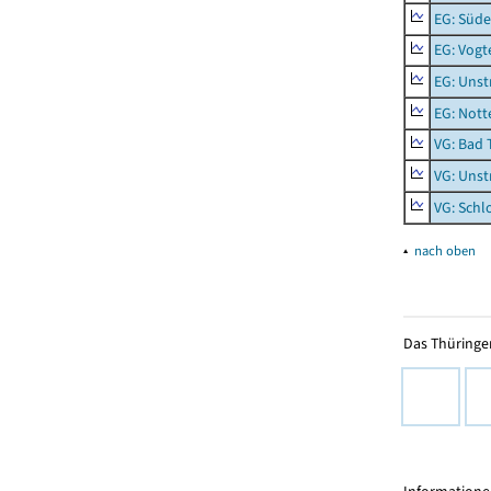
EG: Süde
EG: Vogt
EG: Unst
EG: Nott
VG: Bad 
VG: Unst
VG: Schl
▴
nach oben
Das Thüringer