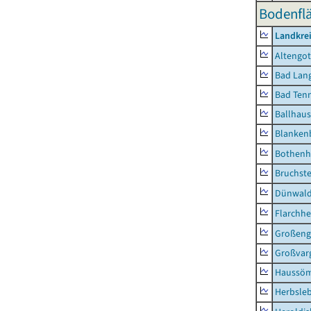
Bodenflä
Landkrei
Altengot
Bad Lang
Bad Tenn
Ballhau
Blanken
Bothenh
Bruchst
Dünwal
Flarchh
Großeng
Großvar
Haussö
Herbsle