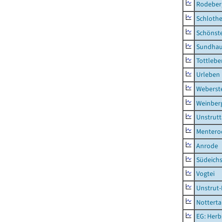
Rodeber
Schlothe
Schönst
Sundha
Tottlebe
Urleben
Weberst
Weinber
Unstrutt
Mentero
Anrode
Südeichs
Vogtei
Unstrut-
Notterta
EG: Herb