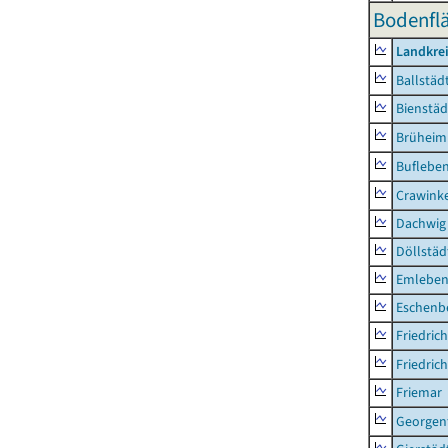
Bodenflä
Landkre
Ballstäd
Bienstäd
Brüheim
Buflebe
Crawink
Dachwig
Döllstäd
Emlebe
Eschenb
Friedric
Friedric
Friemar
Georgent