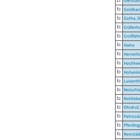
Gierstäd
Goldbac
Gotha, S
Gräfenh
Großfah
Haina
Herrenh
Hochhe
Hohenki
Luisenth
Molschl
Nottleb
Ohrdruf,
Petrirod
Pferding
Remstäd