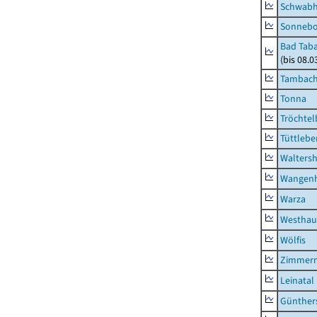
Schwab
Sonneb
Bad Taba
(bis 08.
Tambach-
Tonna
Tröchtel
Tüttlebe
Waltersh
Wangen
Warza
Westhau
Wölfis
Zimmern
Leinatal
Günther