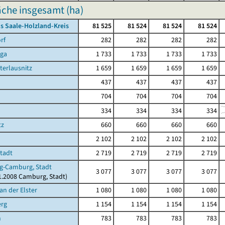
che insgesamt (ha)
s Saale-Holzland-Kreis
81 525
81 524
81 524
81 524
rf
282
282
282
282
rga
1 733
1 733
1 733
1 733
terlausnitz
1 659
1 659
1 659
1 659
437
437
437
437
704
704
704
704
334
334
334
334
tz
660
660
660
660
2 102
2 102
2 102
2 102
Stadt
2 719
2 719
2 719
2 719
g-Camburg, Stadt
3 077
3 077
3 077
3 077
11.2008 Camburg, Stadt)
an der Elster
1 080
1 080
1 080
1 080
erg
1 154
1 154
1 154
1 154
n
783
783
783
783