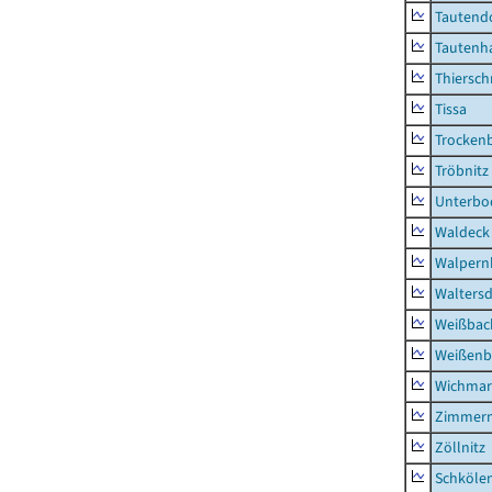
Tautend
Tautenh
Thiersch
Tissa
Trocken
Tröbnitz
Unterbo
Waldeck
Walpern
Waltersd
Weißbac
Weißenb
Wichmar
Zimmer
Zöllnitz
Schkölen