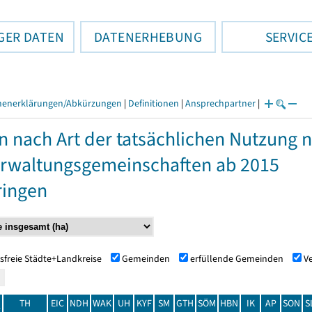
GER DATEN
DATENERHEBUNG
SERVIC
henerklärungen/Abkürzungen
|
Definitionen
|
Ansprechpartner
|
n nach Art der tatsächlichen Nutzung
rwaltungsgemeinschaften ab 2015
ringen
sfreie Städte+Landkreise
Gemeinden
erfüllende Gemeinden
V
TH
EIC
NDH
WAK
UH
KYF
SM
GTH
SÖM
HBN
IK
AP
SON
S
t