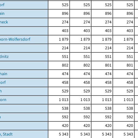
orf
525
525
525
525
ain
896
896
896
896
neck
274
274
274
274
403
403
403
403
born-Wolfersdorf
1 879
1 879
1 879
1 879
214
214
214
214
dnitz
551
551
551
551
802
802
801
801
hain
474
474
474
474
orf
458
458
458
458
h
529
529
529
529
orn
1 013
1 013
1 013
1 013
538
538
538
538
n
592
592
592
592
420
420
420
420
, Stadt
5 343
5 343
5 343
5 343