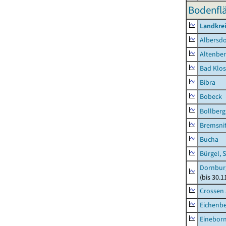
Bodenflä
Landkrei
Albersdo
Altenbe
Bad Klos
Bibra
Bobeck
Bollberg
Bremsni
Bucha
Bürgel, 
Dornbur
(bis 30.
Crossen 
Eichenb
Einebor