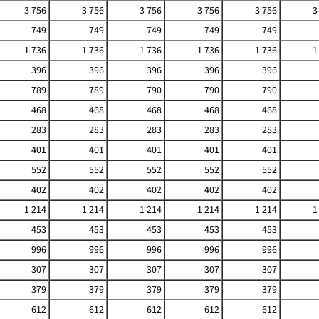
3 756
3 756
3 756
3 756
3 756
3
749
749
749
749
749
1 736
1 736
1 736
1 736
1 736
1
396
396
396
396
396
789
789
790
790
790
468
468
468
468
468
283
283
283
283
283
401
401
401
401
401
552
552
552
552
552
402
402
402
402
402
1 214
1 214
1 214
1 214
1 214
1
453
453
453
453
453
996
996
996
996
996
307
307
307
307
307
379
379
379
379
379
612
612
612
612
612