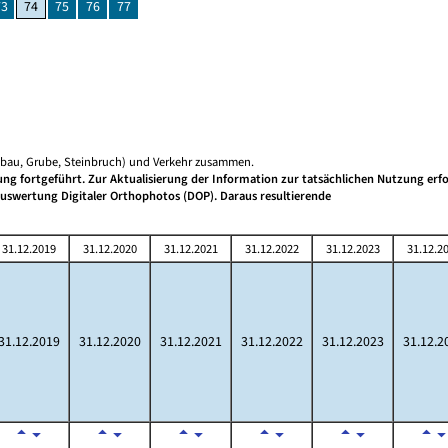
73
74
75
76
77
gebau, Grube, Steinbruch) und Verkehr zusammen.
g fortgeführt. Zur Aktualisierung der Information zur tatsächlichen Nutzung erfo
 Auswertung Digitaler Orthophotos (DOP). Daraus resultierende
31.12.2019
31.12.2020
31.12.2021
31.12.2022
31.12.2023
31.12.2
31.12.2019
31.12.2020
31.12.2021
31.12.2022
31.12.2023
31.12.2