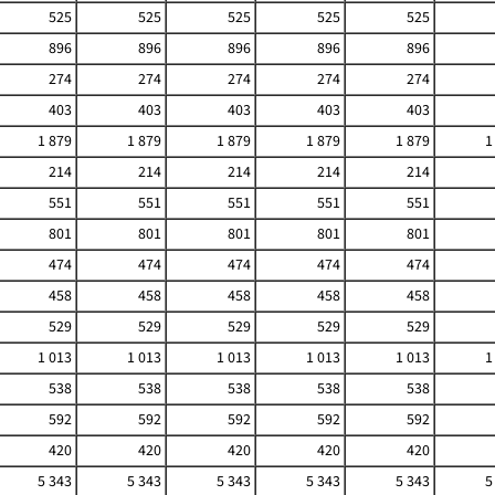
525
525
525
525
525
896
896
896
896
896
274
274
274
274
274
403
403
403
403
403
1 879
1 879
1 879
1 879
1 879
1
214
214
214
214
214
551
551
551
551
551
801
801
801
801
801
474
474
474
474
474
458
458
458
458
458
529
529
529
529
529
1 013
1 013
1 013
1 013
1 013
1
538
538
538
538
538
592
592
592
592
592
420
420
420
420
420
5 343
5 343
5 343
5 343
5 343
5