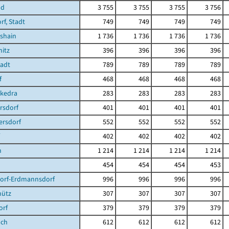
nd
3 755
3 755
3 755
3 756
f, Stadt
749
749
749
749
shain
1 736
1 736
1 736
1 736
itz
396
396
396
396
tadt
789
789
789
789
f
468
468
468
468
ckedra
283
283
283
283
rsdorf
401
401
401
401
ersdorf
552
552
552
552
402
402
402
402
n
1 214
1 214
1 214
1 214
454
454
454
453
dorf-Erdmannsdorf
996
996
996
996
hütz
307
307
307
307
orf
379
379
379
379
ach
612
612
612
612