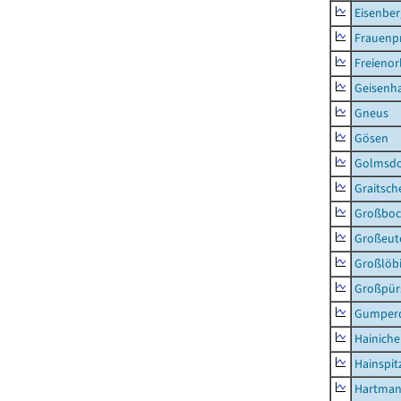
Eisenber
Frauenpr
Freienor
Geisenh
Gneus
Gösen
Golmsdo
Graitsch
Großboc
Großeut
Großlöb
Großpür
Gumper
Hainich
Hainspit
Hartman