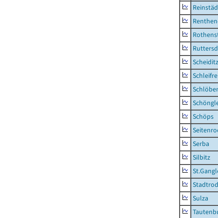
Reinstäd
Renthen
Rothens
Ruttersd
Scheidit
Schleifre
Schlöbe
Schöngl
Schöps
Seitenro
Serba
Silbitz
St.Gangl
Stadtrod
Sulza
Tautenb