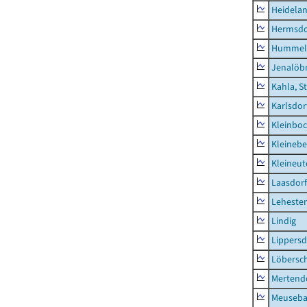
Heidela
Hermsdor
Hummel
Jenalöbn
Kahla, S
Karlsdor
Kleinbo
Kleinebe
Kleineut
Laasdorf
Leheste
Lindig
Lippers
Löbersc
Mertend
Meuseb