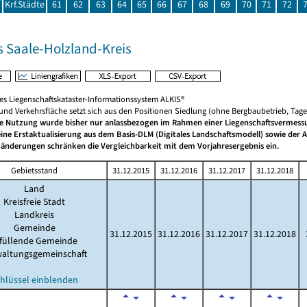
Krf.Städte
61
62
63
64
65
66
67
68
69
70
71
72
s Saale-Holzland-Kreis
hes Liegenschaftskataster-Informationssystem ALKIS®
 und Verkehrsfläche setzt sich aus den Positionen Siedlung (ohne Bergbaubetrieb, Ta
he Nutzung wurde bisher nur anlassbezogen im Rahmen einer Liegenschaftsvermessun
eine Erstaktualisierung aus dem Basis-DLM (Digitales Landschaftsmodell) sowie der
änderungen schränken die Vergleichbarkeit mit dem Vorjahresergebnis ein.
Gebietsstand
31.12.2015
31.12.2016
31.12.2017
31.12.2018
Land
Kreisfreie Stadt
Landkreis
Gemeinde
31.12.2015
31.12.2016
31.12.2017
31.12.2018
rfüllende Gemeinde
waltungsgemeinschaft
hlüssel einblenden