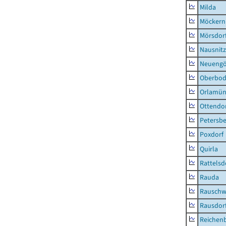
Milda
Möckern
Mörsdor
Nausnitz
Neueng
Oberbod
Orlamün
Ottendo
Petersbe
Poxdorf
Quirla
Rattelsd
Rauda
Rauschw
Rausdor
Reichen