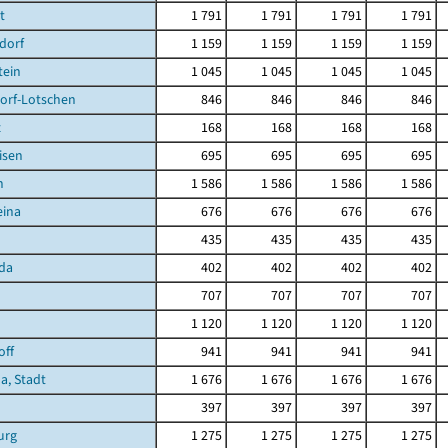
t
1 791
1 791
1 791
1 791
dorf
1 159
1 159
1 159
1 159
tein
1 045
1 045
1 045
1 045
orf-Lotschen
846
846
846
846
z
168
168
168
168
isen
695
695
695
695
n
1 586
1 586
1 586
1 586
eina
676
676
676
676
435
435
435
435
da
402
402
402
402
707
707
707
707
1 120
1 120
1 120
1 120
off
941
941
941
941
a, Stadt
1 676
1 676
1 676
1 676
397
397
397
397
urg
1 275
1 275
1 275
1 275