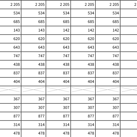
2 205
2 205
2 205
2 205
2 205
2
534
534
534
534
534
685
685
685
685
685
143
143
142
142
142
620
620
620
620
620
643
643
643
643
643
747
747
747
747
747
438
438
438
438
438
837
837
837
837
837
404
404
404
404
404
367
367
367
367
367
307
307
307
307
307
877
877
877
877
877
314
314
314
314
314
478
478
478
478
478