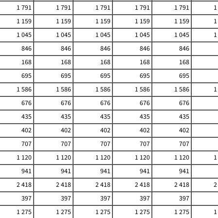
1 791
1 791
1 791
1 791
1 791
1
1 159
1 159
1 159
1 159
1 159
1
1 045
1 045
1 045
1 045
1 045
1
846
846
846
846
846
168
168
168
168
168
695
695
695
695
695
1 586
1 586
1 586
1 586
1 586
1
676
676
676
676
676
435
435
435
435
435
402
402
402
402
402
707
707
707
707
707
1 120
1 120
1 120
1 120
1 120
1
941
941
941
941
941
2 418
2 418
2 418
2 418
2 418
2
397
397
397
397
397
1 275
1 275
1 275
1 275
1 275
1