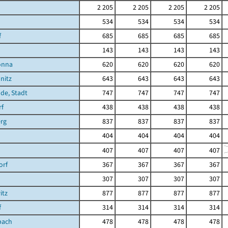
2 205
2 205
2 205
2 205
534
534
534
534
f
685
685
685
685
143
143
143
143
önna
620
620
620
620
nitz
643
643
643
643
de, Stadt
747
747
747
747
rf
438
438
438
438
rg
837
837
837
837
404
404
404
404
407
407
407
407
orf
367
367
367
367
307
307
307
307
itz
877
877
877
877
f
314
314
314
314
bach
478
478
478
478