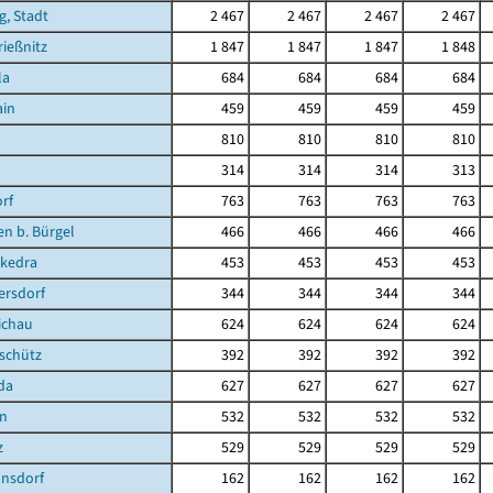
g, Stadt
2 467
2 467
2 467
2 467
ießnitz
1 847
1 847
1 847
1 848
la
684
684
684
684
ain
459
459
459
459
810
810
810
810
314
314
314
313
rf
763
763
763
763
en b. Bürgel
466
466
466
466
kedra
453
453
453
453
ersdorf
344
344
344
344
ichau
624
624
624
624
schütz
392
392
392
392
da
627
627
627
627
en
532
532
532
532
z
529
529
529
529
nsdorf
162
162
162
162