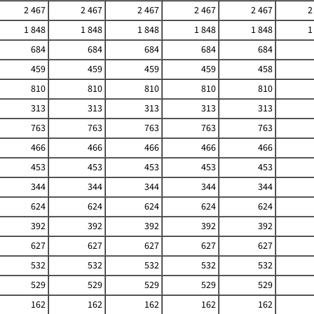
2 467
2 467
2 467
2 467
2 467
2
1 848
1 848
1 848
1 848
1 848
1
684
684
684
684
684
459
459
459
459
458
810
810
810
810
810
313
313
313
313
313
763
763
763
763
763
466
466
466
466
466
453
453
453
453
453
344
344
344
344
344
624
624
624
624
624
392
392
392
392
392
627
627
627
627
627
532
532
532
532
532
529
529
529
529
529
162
162
162
162
162